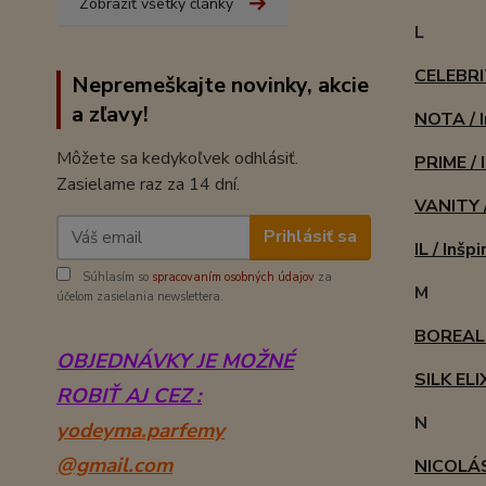
Zobraziť všetky články
L
CELEBRI
Nepremeškajte novinky, akcie
a zľavy!
NOTA / 
Môžete sa kedykoľvek odhlásiť.
PRIME / 
Zasielame raz za 14 dní.
VANITY /
Prihlásiť sa
IL / Inšp
Súhlasím so
spracovaním osobných údajov
za
M
účelom zasielania newslettera.
BOREAL
OBJEDNÁVKY JE MOŽNÉ
SILK ELI
ROBIŤ AJ CEZ :
N
yodeyma.parfemy
@gmail.com
NICOLÁS