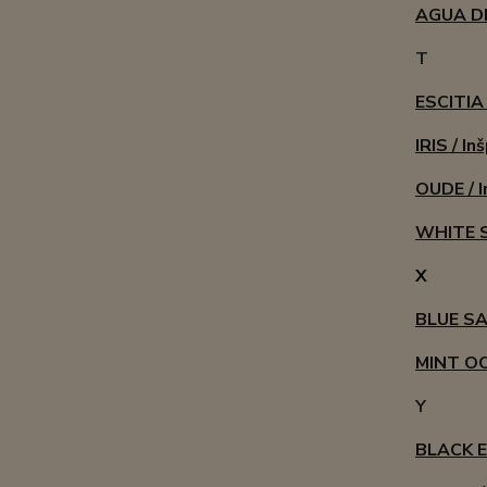
AGUA DE
T
ESCITIA 
IRIS / I
OUDE / I
WHITE 
X
BLUE S
MINT O
Y
BLACK EL