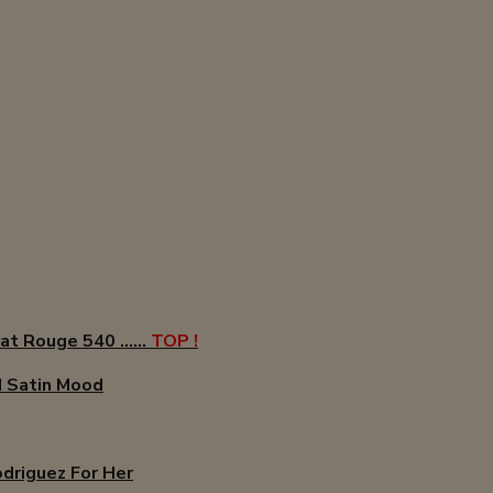
t Rouge 540 ......
TOP !
 Satin Mood
odriguez For Her