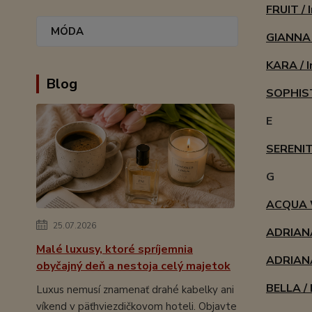
FRUIT / 
MÓDA
GIANNA 
KARA / I
Blog
SOPHIST
E
SERENITY
G
ACQUA W
25.07.2026
ADRIANA
Malé luxusy, ktoré spríjemnia
ADRIANA
obyčajný deň a nestoja celý majetok
BELLA / 
Luxus nemusí znamenať drahé kabelky ani
víkend v päťhviezdičkovom hoteli. Objavte