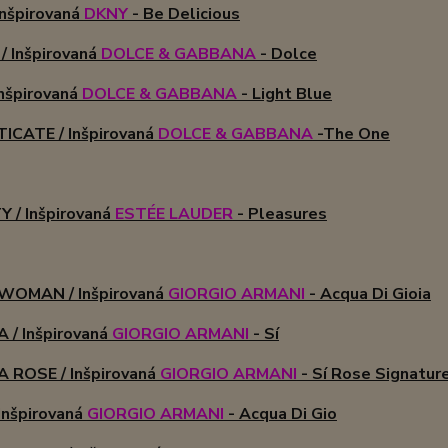
Inšpirovaná
DKNY
- Be Delicious
/ Inšpirovaná
DOLCE & GABBANA
- Dolce
nšpirovaná
DOLCE & GABBANA
- Light Blue
ICATE / Inšpirovaná
DOLCE & GABBANA
-The One
 / Inšpirovaná
ESTÉE LAUDER
- Pleasures
OMAN / Inšpirovaná
GIORGIO ARMANI
- Acqua Di Gioia
 / Inšpirovaná
GIORGIO ARMANI
- Sí
 ROSE / Inšpirovaná
GIORGIO ARMANI
- Sí Rose Signatur
Inšpirovaná
GIORGIO ARMANI
- Acqua Di Gio