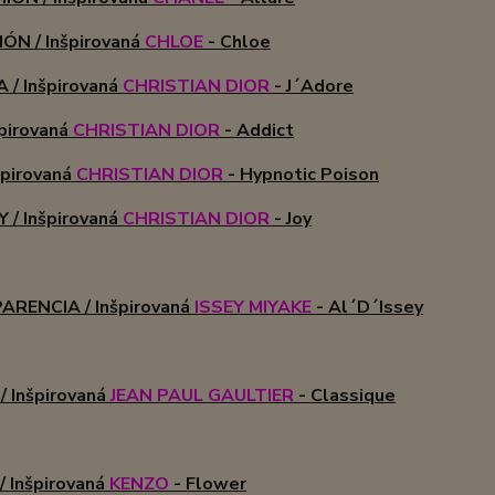
ÓN / Inšpirovaná
CHLOE
- Chloe
 / Inšpirovaná
CHRISTIAN DIOR
- J´Adore
špirovaná
CHRISTIAN DIOR
- Addict
špirovaná
CHRISTIAN DIOR
- Hypnotic Poison
 / Inšpirovaná
CHRISTIAN DIOR
- Joy
RENCIA / Inšpirovaná
ISSEY MIYAKE
- Al´D´Issey
/ Inšpirovaná
JEAN PAUL GAULTIER
- Classique
 Inšpirovaná
KENZO
- Flower