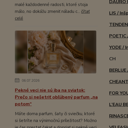
DAURO F
malé každodenné radosti, ktoré stoja
málo, no dokážu zmeniť náladu c...
čítať
LIS / In
celé
TENDENZ
POETIC /
YODE / I
CH
BERLUE /
06.07.2026
CHEANTE
Pekné veci nie sú iba na sviatok:
FOR YOU 
Prečo si nešetriť obľúbený parfum „na
potom“
L’EAU BE
Máte doma parfum, šaty či sviečku, ktoré
RINASCE
si šetríte na výnimočnú príležitosť? Možno
VELFASH
je čas prestať čakať a dopriať si pekné veci