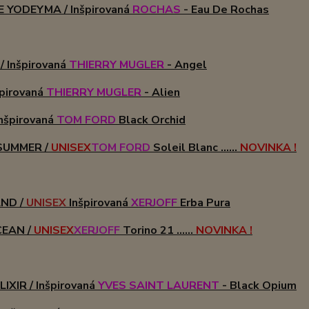
 YODEYMA / Inšpirovaná
ROCHAS
- Eau De Rochas
/ Inšpirovaná
THIERRY MUGLER
- Angel
nšpirovaná
THIERRY MUGLER
- Alien
nšpirovaná
TOM FORD
Black Orchid
SUMMER /
UNISEX
TOM FORD
Soleil Blanc ......
NOVINKA !
AND /
UNISEX
Inšpirovaná
XERJOFF
Erba Pura
CEAN /
UNISEX
XERJOFF
Torino 21 ......
NOVINKA !
IXIR / Inšpirovaná
YVES SAINT LAURENT
- Black Opium