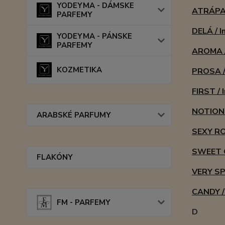
YODEYMA - DÁMSKE
ATRÁPAM
PARFEMY
DELÁ / I
YODEYMA - PÁNSKE
PARFEMY
AROMA /
KOZMETIKA
PROSA /
FIRST / 
NOTION 
ARABSKÉ PARFUMY
SEXY RO
SWEET G
FLAKÓNY
VERY SP
CANDY /
FM - PARFEMY
D