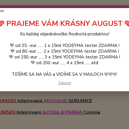
návočke ❤️ od .. 35 .-eur CENA PRODUKTOV si môžte vybrať .. 15ml 
 ZDARMA .. (TIE VŠAK TERBA VPÍSAŤ V SEKCII DODACE ÚDAJE) ! Akc
 a VIDÍME SA V MAILOCH a v Košiciach :) aj OSOBNE. 👋🤚👋 .. 🌹
🩷 PRAJEME VÁM KRÁSNY AUGUST 
LIST PÁNI
KATALÓG
Blog
Ku každej objednávočke /hodnota produktov/
💚 od 35 .-eur ...... 1 x 15ml YODEYMA tester ZDARMA !
Objed
Hľadať
💚 od 80.-eur ...... 2 x 15ml YODEYMA tester ZDARMA !
0944
💚 od 150.-eur ...... 3 x 15ml YODEYMA tester ZDARMA !
💚 od 200.-eur ...... 4 x 15ml ...... atd
TEŠÍME SA NA VÁS a VIDÍME SA V MAILOCH 🩷🩷🩷
PLAYLIST DÁMY
Zatvoriť
UNISEX
Inšpirovaná
AMOUAGE
GUIDANCE
UNISEX
Inšpirovaný
ACQUA di PARMA
Colonia