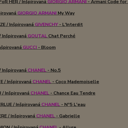
oR HER / Inšpirovaná
GIORGIO ARMANI
- Armani Code for
špirovaná
GIORGIO ARMANI
My Way
E / Inšpirovaná
GIVENCHY
- L'Interdit
 Inšpirovaná
GOUTAL
Chat Perché
nšpirovaná
GUCCI
- Bloom
 Inšpirovaná
CHANEL
- No.5
 / Inšpirovaná
CHANEL
- Coco Mademoiselle
/ Inšpirovaná
CHANEL
- Chance Eau Tendre
RLUE / Inšpirovaná
CHANEL
- Nº5 L'eau
RE / Inšpirovaná
CHANEL
- Gabrielle
ION / Inšpirovaná
CHANEL
- Allure