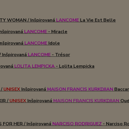
TY WOMAN / Inšpirovaná
LANCOME
La Vie Est Belle
Inšpirovaná
LANCOME
- Miracle
Inšpirovaná
LANCOME
Idole
 Inšpirovaná
LANCOME
- Trésor
irovaná
LOLITA LEMPICKA
- Lolita Lempicka
 /
UNISEX
Inšpirovaná
MAISON FRANCIS KURKDJIAN
Baccara
XIR /
UNISEX
Inšpirovaná
MAISON FRANCIS KURKDJIAN
Oud
 FOR HER / Inšpirovaná
NARCISO RODRIGUEZ
- Narciso R