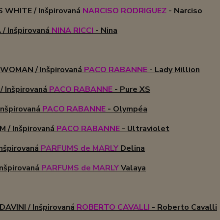
 WHITE / Inšpirovaná
NARCISO RODRIGUEZ
- Narciso
/ Inšpirovaná
NINA RICCI
- Nina
WOMAN / Inšpirovaná
PACO RABANNE
- Lady Million
/ Inšpirovaná
PACO RABANNE
- Pure XS
Inšpirovaná
PACO RABANNE
- Olympéa
 / Inšpirovaná
PACO RABANNE
- Ultraviolet
Inšpirovaná
PARFUMS de MARLY
Delina
Inšpirovaná
PARFUMS de MARLY
Valaya
AVINI / Inšpirovaná
ROBERTO CAVALLI
- Roberto Cavalli