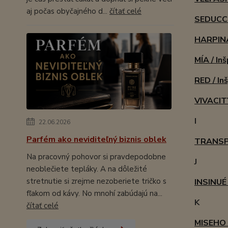
aj počas obyčajného d...
čítať celé
SEDUCCI
HARPINA
MÍA / In
RED / In
VIVACITY
I
22.06.2026
Parfém ako neviditeľný biznis oblek
TRANSPA
Na pracovný pohovor si pravdepodobne
J
neoblečiete tepláky. A na dôležité
stretnutie si zrejme nezoberiete tričko s
INSINUÉ 
fľakom od kávy. No mnohí zabúdajú na...
K
čítať celé
MISEHO /