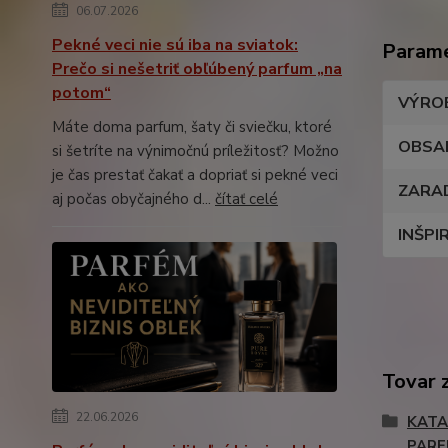
06.07.2026
Pekné veci nie sú iba na sviatok:
Param
Prečo si nešetriť obľúbený parfum „na
potom“
VÝRO
Máte doma parfum, šaty či sviečku, ktoré
OBSA
si šetríte na výnimočnú príležitosť? Možno
je čas prestať čakať a dopriať si pekné veci
ZARA
aj počas obyčajného d...
čítať celé
INŠPI
Tovar 
22.06.2026
KATA
PAR