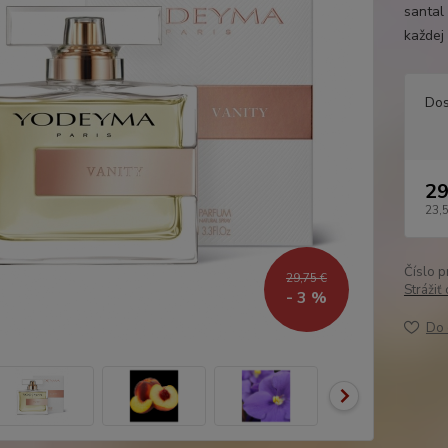
santal
každej
Dos
29
23,
Číslo p
29,75 €
Strážiť
- 3 %
Do 