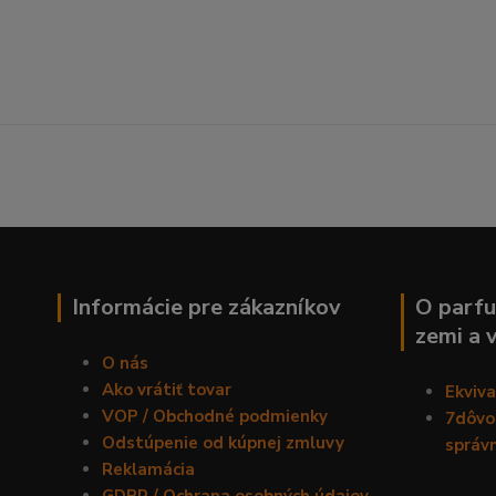
Informácie pre zákazníkov
O parfu
zemi a 
O nás
Ako vrátiť tovar
Ekviv
VOP / Obchodné podmienky
7dôvod
Odstúpenie od kúpnej zmluvy
správ
Reklamácia
GDPR / Ochrana osobných údajov