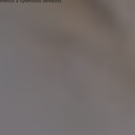
jemnosť a výnimočnú ženskosť.