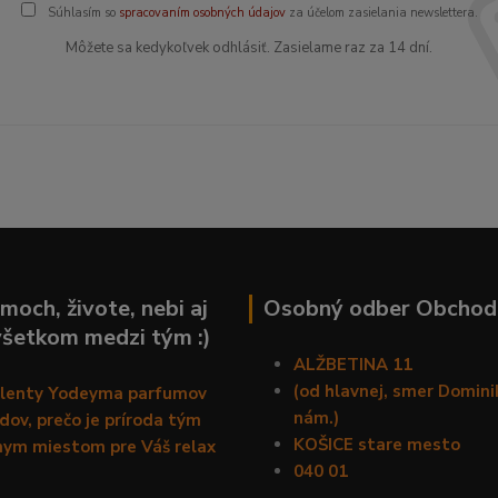
Súhlasím so
spracovaním osobných údajov
za účelom zasielania newslettera.
Môžete sa kedykoľvek odhlásiť. Zasielame raz za 14 dní.
moch, živote, nebi aj
Osobný odber Obchod
všetkom medzi tým :)
ALŽBETINA 11
(od hlavnej, smer Domin
alenty Yodeyma parfumov
nám.)
ov, prečo je príroda tým
KOŠICE stare mesto
nym miestom pre Váš relax
040 01