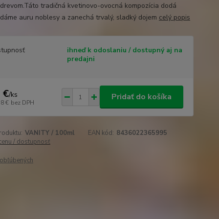
 drevom.Táto tradičná kvetinovo-ovocná kompozícia dodá
 dáme auru noblesy a zanechá trvalý, sladký dojem
celý popis
tupnosť
ihneď k odoslaniu / dostupný aj na
predajni
 €
/
ks
Pridať do košíka
58 €
bez DPH
roduktu:
VANITY / 100ml
EAN kód:
8436022365995
 cenu / dostupnosť
obľúbených