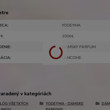
etre
BCA
YODEYMA
H
100ml
DENIE
DÁMSKY PARFUM
RÁCIA
LANCOME
zaradený v kategóriách
LÓG VŠETKÝCH
YODEYMA - DÁMSKE
DÁM
FUMOV
PARFEMY