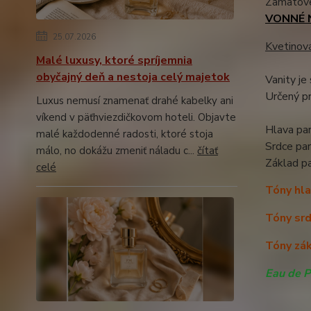
Zamatové 
VONNÉ 
25.07.2026
Kvetinov
Malé luxusy, ktoré spríjemnia
obyčajný deň a nestoja celý majetok
Vanity je
Určený pr
Luxus nemusí znamenať drahé kabelky ani
víkend v päťhviezdičkovom hoteli. Objavte
Hlava par
malé každodenné radosti, ktoré stoja
Srdce pa
málo, no dokážu zmeniť náladu c...
čítať
Základ p
celé
Tóny hla
Tóny srd
Tóny zák
Eau de 