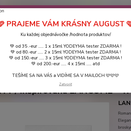
návočke ❤️ od .. 35 .-eur CENA PRODUKTOV si môžte vybrať .. 15ml 
 ZDARMA .. (TIE VŠAK TERBA VPÍSAŤ V SEKCII DODACE ÚDAJE) ! Akc
 a VIDÍME SA V MAILOCH a v Košiciach :) aj OSOBNE. 👋🤚👋 .. 🌹
🩷 PRAJEME VÁM KRÁSNY AUGUST 
LIST PÁNI
KATALÓG
Blog
Ku každej objednávočke /hodnota produktov/
💚 od 35 .-eur ...... 1 x 15ml YODEYMA tester ZDARMA !
Objed
Hľadať
💚 od 80.-eur ...... 2 x 15ml YODEYMA tester ZDARMA !
0944
💚 od 150.-eur ...... 3 x 15ml YODEYMA tester ZDARMA !
💚 od 200.-eur ...... 4 x 15ml ...... atd
TEŠÍME SA NA VÁS a VIDÍME SA V MAILOCH 🩷🩷🩷
YODEYMA - DÁMSKE PARFEMY
100ml
VANITY / Inšpirovaná LANCOM
Zatvoriť
TY / Inšpirovaná LANCOME - Tré
LAN
Romant
Elegan
brosky