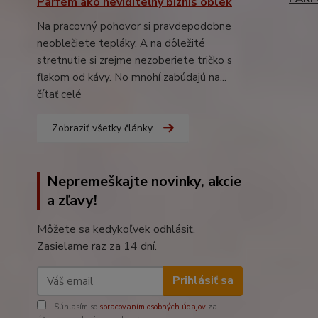
Parfém ako neviditeľný biznis oblek
Na pracovný pohovor si pravdepodobne
neoblečiete tepláky. A na dôležité
stretnutie si zrejme nezoberiete tričko s
fľakom od kávy. No mnohí zabúdajú na...
čítať celé
Zobraziť všetky články
Nepremeškajte novinky, akcie
a zľavy!
Môžete sa kedykoľvek odhlásiť.
Zasielame raz za 14 dní.
Prihlásiť sa
Súhlasím so
spracovaním osobných údajov
za