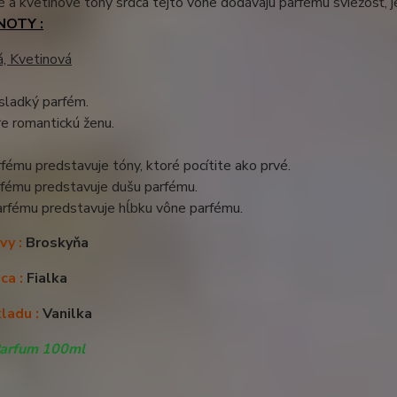
a kvetinové tóny srdca tejto vône dodávajú parfému sviežosť, 
NOTY :
á, Kvetinová
 sladký parfém.
e romantickú ženu.
fému predstavuje tóny, ktoré pocítite ako prvé.
rfému predstavuje dušu parfému.
arfému predstavuje hĺbku vône parfému.
vy :
Broskyňa
ca :
Fialka
ladu :
Vanilka
Parfum 100ml