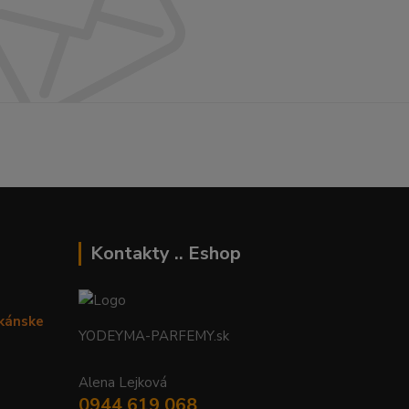
Kontakty .. Eshop
ikánske
YODEYMA-PARFEMY.sk
Alena Lejková
0944 619 068