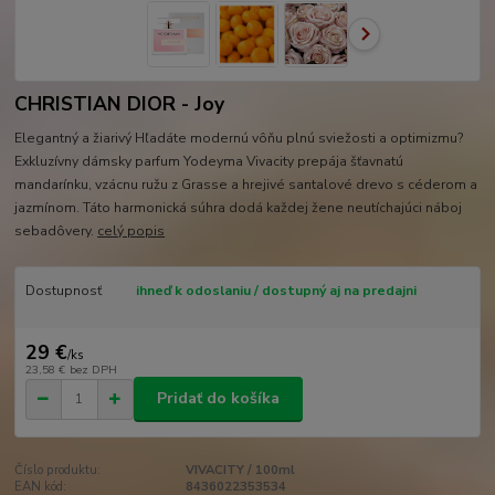
CHRISTIAN DIOR - Joy
Elegantný a žiarivý Hľadáte modernú vôňu plnú sviežosti a optimizmu?
Exkluzívny dámsky parfum Yodeyma Vivacity prepája šťavnatú
mandarínku, vzácnu ružu z Grasse a hrejivé santalové drevo s céderom a
jazmínom. Táto harmonická súhra dodá každej žene neutíchajúci náboj
sebadôvery.
celý popis
Dostupnosť
ihneď k odoslaniu / dostupný aj na predajni
29 €
/
ks
23,58 €
bez DPH
Pridať do košíka
Číslo produktu:
VIVACITY / 100ml
EAN kód:
8436022353534