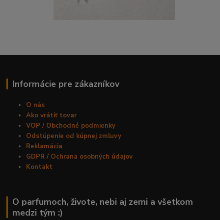
Informácie pre zákazníkov
O nás
Ako vrátiť tovar
VOP / Obchodné podmienky
Odstúpenie od kúpnej zmluvy
Reklamácia
GDPR / Ochrana osobných údajov
Kontakt
O parfumoch, živote, nebi aj zemi a všetkom
medzi tým :)