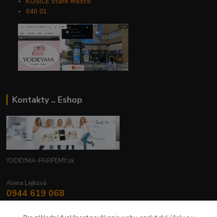
KOŠICE stare mesto
040 01
Kontakty .. Eshop
YODEYMA-PARFEMY.sk
Alena Lejková
0944 619 068
Nonstop