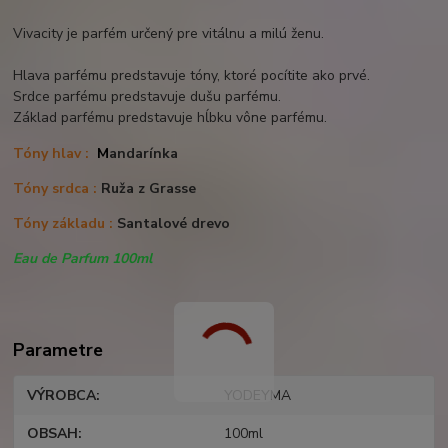
Vivacity je parfém
určený p
re vitálnu a milú ženu.
Hlava parfému predstavuje tóny, ktoré pocítite ako prvé.
Srdce parfému predstavuje dušu parfému.
Základ parfému predstavuje hĺbku vône parfému.
Tóny hlav :
M
andarínka
Tóny srdca :
Ruža z Grasse
Tóny základu :
Santalové drevo
Eau de Parfum 100ml
Parametre
VÝROBCA
YODEYMA
OBSAH
100ml