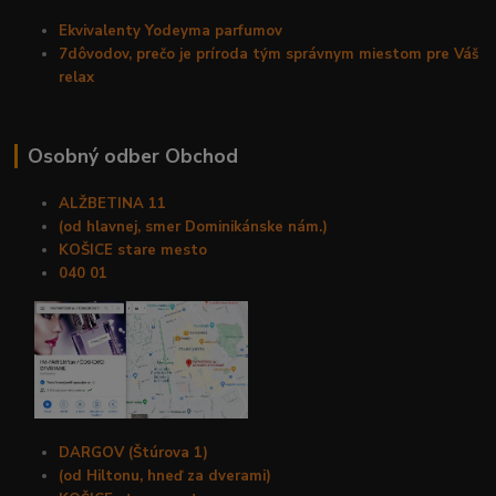
Ekvivalenty Yodeyma parfumov
7dôvodov, prečo je príroda tým správnym miestom pre Váš
relax
Osobný odber Obchod
ALŽBETINA 11
(od hlavnej, smer Dominikánske nám.)
KOŠICE stare mesto
040 01
DARGOV (Štúrova 1)
(od Hiltonu, hneď za dverami)