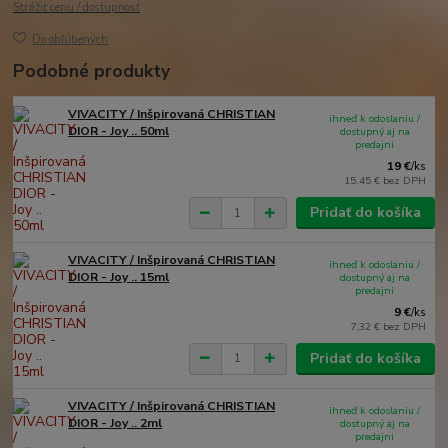
Strážiť cenu / dostupnosť
Do obľúbených
Podobné produkty
VIVACITY / Inšpirovaná CHRISTIAN
ihneď k odoslaniu /
DIOR - Joy .. 50ml
dostupný aj na
predajni
19 €
/
ks
15,45 €
bez DPH
Pridať do košíka
VIVACITY / Inšpirovaná CHRISTIAN
ihneď k odoslaniu /
DIOR - Joy .. 15ml
dostupný aj na
predajni
9 €
/
ks
7,32 €
bez DPH
Pridať do košíka
VIVACITY / Inšpirovaná CHRISTIAN
ihneď k odoslaniu /
DIOR - Joy .. 2ml
dostupný aj na
predajni