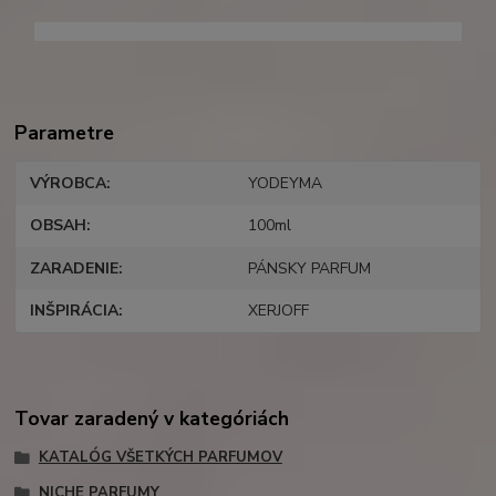
erba, blue sand, yodeyma blue sand, blue sand unisex
Parametre
VÝROBCA
YODEYMA
OBSAH
100ml
ZARADENIE
PÁNSKY PARFUM
INŠPIRÁCIA
XERJOFF
Tovar zaradený v kategóriách
KATALÓG VŠETKÝCH PARFUMOV
NICHE PARFUMY