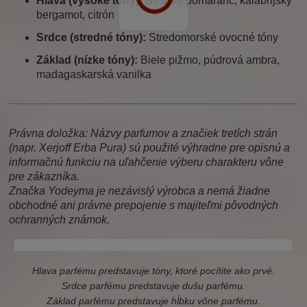
Hlava (vysoké tóny):
Sicílsky pomaranč, kalábrijský
bergamot, citrón
Srdce (stredné tóny):
Stredomorské ovocné tóny
Základ (nízke tóny):
Biele pižmo, púdrová ambra,
madagaskarská vanilka
Právna doložka: Názvy parfumov a značiek tretích strán
(napr. Xerjoff Erba Pura) sú použité výhradne pre opisnú a
informačnú funkciu na uľahčenie výberu charakteru vône
pre zákazníka.
Značka Yodeyma je nezávislý výrobca a nemá žiadne
obchodné ani právne prepojenie s majiteľmi pôvodných
ochranných známok.
xerjoff erba pura, erba pura, xerjoff, erba pura xerjoff, pura
Hlava parfému predstavuje tóny, ktoré pocítite ako prvé.
Srdce parfému predstavuje dušu parfému.
Základ parfému predstavuje hĺbku vône parfému.