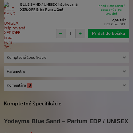
BLUE SAND / UNISEX Inšpirovaná
ihneď k odoslaniu /
XERJOFF Erba Pura .. 2ml
dostupný aj na
predajni
2,50 €
/
ks
2,03 €
bez DPH
Pridať do košíka
Kompletné špecifikácie
Parametre
Komentáre
0
Kompletné špecifikácie
Yodeyma Blue Sand – Parfum EDP / UNISEX