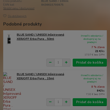
Číslo produktu:
BLUE SAND / 100ml
EAN kód:
8436615700875
Strážiť cenu / dostupnosť
Do obľúbených
Podobné produkty
BLUE SAND / UNISEX Inšpirovaná
ihneď k odoslaniu /
XERJOFF Erba Pura .. 50ml
dostupný aj na
predajni
7 % zľava
21 €
/
ks
17,07 €
bez DPH
Pridať do košíka
BLUE SAND / UNISEX Inšpirovaná
ihneď k odoslaniu /
XERJOFF Erba Pura .. 15ml
dostupný aj na
predajni
8 % zľava
9 €
/
ks
7,32 €
bez DPH
Pridať do košíka