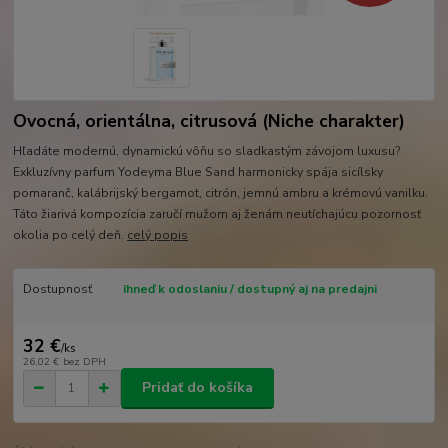
Ovocná, orientálna, citrusová (Niche charakter)
Hľadáte modernú, dynamickú vôňu so sladkastým závojom luxusu?
Exkluzívny parfum Yodeyma Blue Sand harmonicky spája sicílsky
pomaranč, kalábrijský bergamot, citrón, jemnú ambru a krémovú vanilku.
Táto žiarivá kompozícia zaručí mužom aj ženám neutíchajúcu pozornosť
okolia po celý deň.
celý popis
Dostupnosť
ihneď k odoslaniu / dostupný aj na predajni
32 €
/
ks
26,02 €
bez DPH
Pridať do košíka