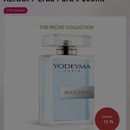
TOP produkt
35,85 €
- 11 %