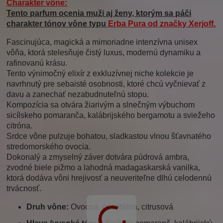
Charakter vône:
Tento parfum ocenia muži aj ženy, ktorým sa páči
charakter tónov vône typu
Erba Pura
od značky
Xerjoff
.
Fascinujúca, magická a mimoriadne intenzívna unisex
vôňa, ktorá stelesňuje čistý luxus, modernú dynamiku a
rafinovanú krásu.
Tento výnimočný elixír z exkluzívnej niche kolekcie je
navrhnutý pre sebaisté osobnosti, ktoré chcú vyčnievať z
davu a zanechať nezabudnuteľnú stopu.
Kompozícia sa otvára žiarivým a slnečným výbuchom
sicílskeho pomaranča, kalábrijského bergamotu a sviežeho
citróna.
Srdce vône pulzuje bohatou, sladkastou vlnou šťavnatého
stredomorského ovocia.
Dokonalý a zmyselný záver dotvára púdrová ambra,
zvodné biele pižmo a lahodná madagaskarská vanilka,
ktorá dodáva vôni hrejivosť a neuveriteľne dlhú celodennú
trvácnosť.
Druh vône:
Ovocná, orientálna, citrusová