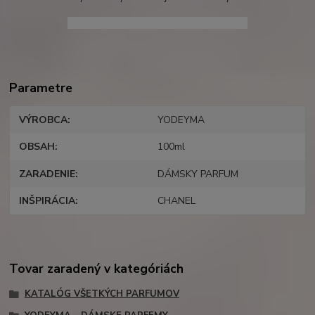
coco chanel, cheante, yodeyma cheante
Parametre
VÝROBCA
YODEYMA
OBSAH
100ml
ZARADENIE
DÁMSKY PARFUM
INŠPIRÁCIA
CHANEL
Tovar zaradený v kategóriách
KATALÓG VŠETKÝCH PARFUMOV