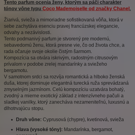
Tento parfum ocenia ženy, ktorým sa páči charakter
tónov vône typu
Coco Mademoiselle
od značky
Chanel
.
Žiarivá, svieža a mimoriadne sofistikovaná vôňa, ktorá v
sebe zachytáva esenciu pravej francúzskej elegancie,
odvahy a nezávislosti.
Tento podmanivý parfum je stvorený pre modernú,
sebavedomú ženu, ktorá presne vie, čo od života chce, a
rada očaruje svoje okolie čistým šarmom.
Kompozícia sa otvára iskrivým, radostným citrusovým
prívalom v podobe zrelej mandarínky a sviežeho
bergamotu.
V samotnom srdci sa rozvíja romantická a hlboko ženská
duša, ktorej dominuje elegantná turecká ruža sprevádzaná
zmyselným jazmínom. Celú kompozíciu uzatvára bohatý,
zvodný a mierne exotický základ z intenzívneho pačuli a
sladkej vanilky, ktorý zanecháva nezameniteľnú, luxusnú a
dlhotrvajúcu stopu.
Druh vône:
Cyprusová (chypre), kvetinová, svieža
Hlava (vysoké tóny):
Mandarínka, bergamot,