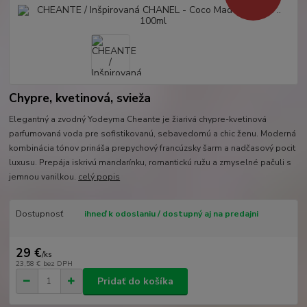
Chypre, kvetinová, svieža
Elegantný a zvodný Yodeyma Cheante je žiarivá chypre-kvetinová
parfumovaná voda pre sofistikovanú, sebavedomú a chic ženu. Moderná
kombinácia tónov prináša prepychový francúzsky šarm a nadčasový pocit
luxusu. Prepája iskrivú mandarínku, romantickú ružu a zmyselné pačuli s
jemnou vanilkou.
celý popis
Dostupnosť
ihneď k odoslaniu / dostupný aj na predajni
29 €
/
ks
23,58 €
bez DPH
Pridať do košíka