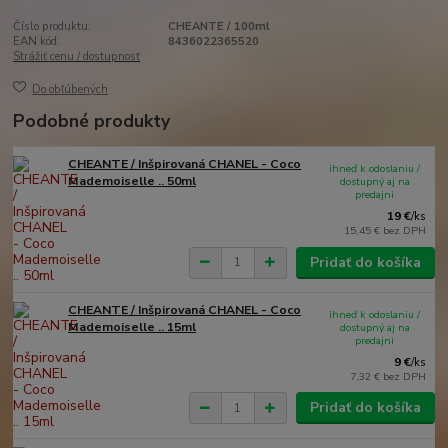
Číslo produktu:
CHEANTE / 100ml
EAN kód:
8436022365520
Strážiť cenu / dostupnosť
Do obľúbených
Podobné produkty
CHEANTE / Inšpirovaná CHANEL - Coco
ihneď k odoslaniu /
Mademoiselle .. 50ml
dostupný aj na
predajni
19 €
/
ks
15,45 €
bez DPH
Pridať do košíka
CHEANTE / Inšpirovaná CHANEL - Coco
ihneď k odoslaniu /
Mademoiselle .. 15ml
dostupný aj na
predajni
9 €
/
ks
7,32 €
bez DPH
Pridať do košíka