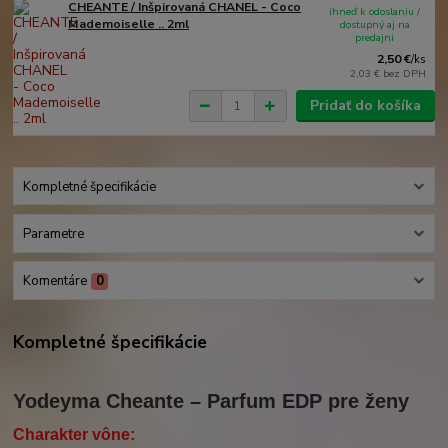
CHEANTE / Inšpirovaná CHANEL - Coco
ihneď k odoslaniu /
Mademoiselle .. 2ml
dostupný aj na
predajni
2,50 €
/
ks
2,03 €
bez DPH
Pridať do košíka
Kompletné špecifikácie
Parametre
Komentáre
0
Kompletné špecifikácie
Yodeyma Cheante – Parfum EDP pre ženy
Charakter vône: