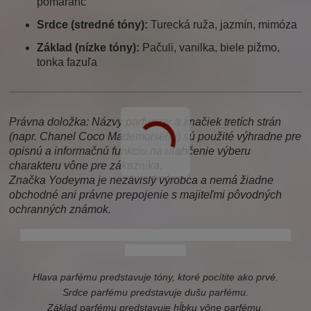
pomaranč
Srdce (stredné tóny):
Turecká ruža, jazmín, mimóza
Základ (nízke tóny):
Pačuli, vanilka, biele pižmo,
tonka fazuľa
Právna doložka: Názvy parfumov a značiek tretích strán
(napr. Chanel Coco Mademoiselle) sú použité výhradne pre
opisnú a informačnú funkciu na uľahčenie výberu
charakteru vône pre zákazníka.
Značka Yodeyma je nezávislý výrobca a nemá žiadne
obchodné ani právne prepojenie s majiteľmi pôvodných
ochranných známok.
chanel coco mademoiselle, coco mademoiselle, chanel, coco,
mademoiselle
Hlava parfému predstavuje tóny, ktoré pocítite ako prvé.
Srdce parfému predstavuje dušu parfému.
Základ parfému predstavuje hĺbku vône parfému.