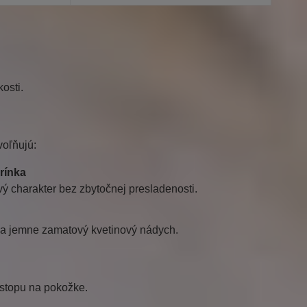
kosti.
voľňujú:
arínka
ý charakter bez zbytočnej presladenosti.
u a jemne zamatový kvetinový nádych.
 stopu na pokožke.