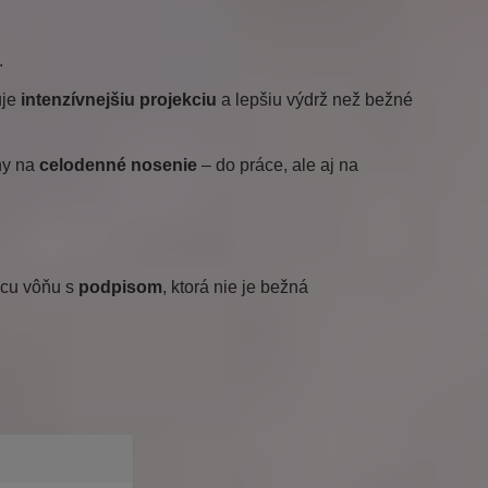
.
uje
intenzívnejšiu projekciu
a lepšiu výdrž než bežné
ny na
celodenné nosenie
– do práce, ale aj na
acu vôňu s
podpisom
, ktorá nie je bežná