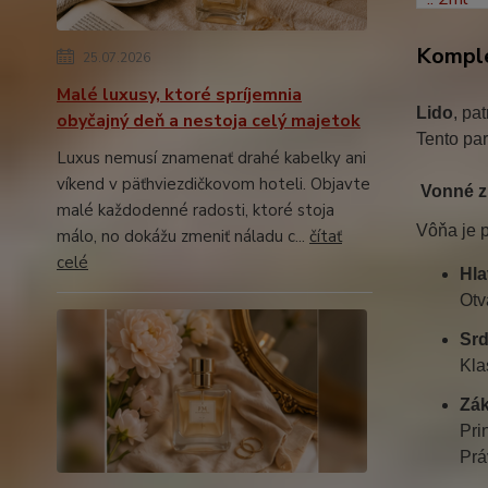
Komple
25.07.2026
Malé luxusy, ktoré spríjemnia
Lido
, pa
obyčajný deň a nestoja celý majetok
Tento par
Luxus nemusí znamenať drahé kabelky ani
víkend v päťhviezdičkovom hoteli. Objavte
Vonné z
malé každodenné radosti, ktoré stoja
Vôňa je p
málo, no dokážu zmeniť náladu c...
čítať
celé
Hla
Otv
Srd
Kla
Zák
Pri
Prá