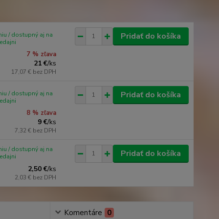
iu / dostupný aj na
Pridať do košíka
edajni
7 % zľava
21 €
/
ks
17,07 €
bez DPH
iu / dostupný aj na
Pridať do košíka
edajni
8 % zľava
9 €
/
ks
7,32 €
bez DPH
iu / dostupný aj na
Pridať do košíka
edajni
2,50 €
/
ks
2,03 €
bez DPH
Komentáre
0