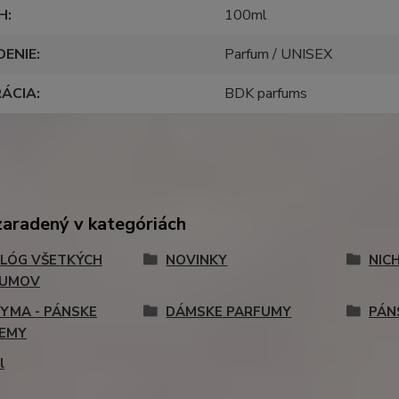
H
100ml
DENIE
Parfum / UNISEX
RÁCIA
BDK parfums
zaradený v kategóriách
LÓG VŠETKÝCH
NOVINKY
NIC
FUMOV
YMA - PÁNSKE
DÁMSKE PARFUMY
PÁN
EMY
l