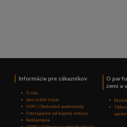
Informácie pre zákazníkov
O parfu
zemi a 
O nás
Ako vrátiť tovar
Ekviv
VOP / Obchodné podmienky
7dôvod
Odstúpenie od kúpnej zmluvy
správ
Reklamácia
GDPR / Ochrana osobných údajov