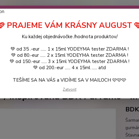
návočke ❤️ od .. 35 .-eur CENA PRODUKTOV si môžte vybrať .. 15ml 
 ZDARMA .. (TIE VŠAK TERBA VPÍSAŤ V SEKCII DODACE ÚDAJE) ! Akc
 a VIDÍME SA V MAILOCH a v Košiciach :) aj OSOBNE. 👋🤚👋 .. 🌹
🩷 PRAJEME VÁM KRÁSNY AUGUST 
LIST PÁNI
KATALÓG
Blog
Ku každej objednávočke /hodnota produktov/
💚 od 35 .-eur ...... 1 x 15ml YODEYMA tester ZDARMA !
Objed
Hľadať
💚 od 80.-eur ...... 2 x 15ml YODEYMA tester ZDARMA !
0944
💚 od 150.-eur ...... 3 x 15ml YODEYMA tester ZDARMA !
💚 od 200.-eur ...... 4 x 15ml ...... atd
TEŠÍME SA NA VÁS a VIDÍME SA V MAILOCH 🩷🩷🩷
YODEYMA - DÁMSKE PARFEMY
100ml
LIDO / Inšpirovaná BDK Parfu
Zatvoriť
 / Inšpirovaná BDK Parfums - Im
BDK 
Šarman
gurmán
Šťavna