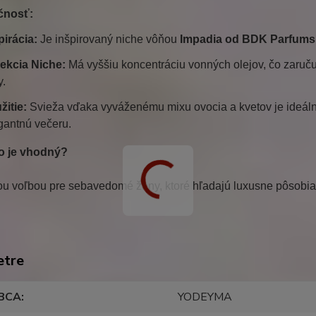
nosť:
pirácia:
Je inšpirovaný niche vôňou
Impadia od BDK Parfums
ekcia Niche:
Má vyššiu koncentráciu vonných olejov, čo zaruč
y.
žitie:
Svieža vďaka vyváženému mixu ovocia a kvetov je ideál
gantnú večeru.
o je vhodný?
nou voľbou pre sebavedomé ženy, ktoré hľadajú luxusne pôsobi
etre
BCA
YODEYMA