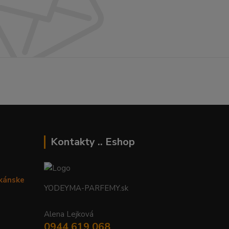
Kontakty .. Eshop
ikánske
YODEYMA-PARFEMY.sk
Alena Lejková
0944 619 068