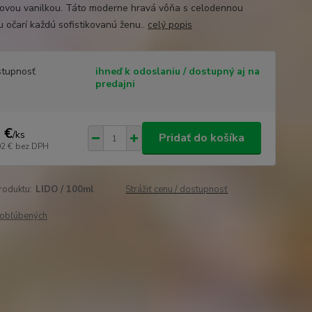
ovou vanilkou. Táto moderne hravá vôňa s celodennou
u očarí každú sofistikovanú ženu..
celý popis
tupnosť
ihneď k odoslaniu / dostupný aj na
predajni
 €
/
ks
Pridať do košíka
02 €
bez DPH
roduktu:
LIDO / 100ml
Strážiť cenu / dostupnosť
obľúbených