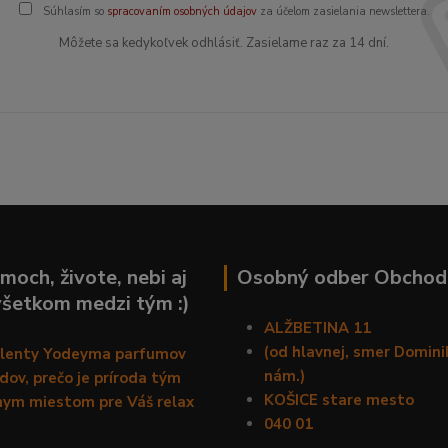
Súhlasím so
spracovaním osobných údajov
za účelom zasielania newslettera.
Môžete sa kedykoľvek odhlásiť. Zasielame raz za 14 dní.
moch, živote, nebi aj
Osobný odber Obchod
všetkom medzi tým :)
ALŽBETINA 11
(od hlavnej, smer Domin
alenty Yodeyma parfumov
nám.)
ov, prečo je príroda tým
KOŠICE stare mesto
nym miestom pre Váš relax
040 01