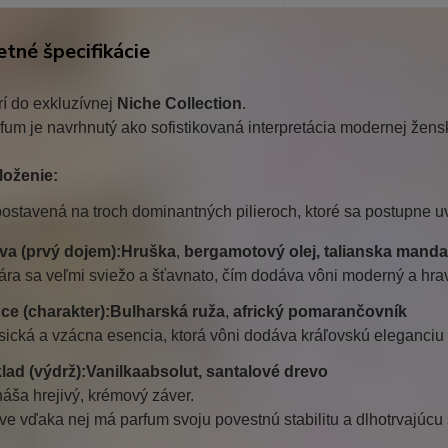
tné špecifikácie
trí do exkluzívnej
Niche Collection
.
fum je navrhnutý ako sofistikovaná interpretácia modernej žens
loženie:
ostavená na troch dominantných pilieroch, ktoré sa postupne u
va (prvý dojem):
Hruška
,
bergamotový olej, talianska mand
ára sa veľmi sviežo a šťavnato, čím dodáva vôni moderný a hrav
ce (charakter):
Bulharská ruža
,
africký pomarančovník
sická a vzácna esencia, ktorá vôni dodáva kráľovskú eleganci
lad (výdrž):
Vanilka
absolut, santalové drevo
náša hrejivý, krémový záver.
ve vďaka nej má parfum svoju povestnú stabilitu a dlhotrvajúcu