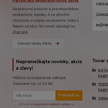
Parfém ako neviditeľný biznis oblek
OBSA
Na pracovný pohovor si pravdepodobne
ZARA
neoblečiete tepláky. A na dôležité
stretnutie si zrejme nezoberiete tričko s
INŠPI
fľakom od kávy. No mnohí zabúdajú na...
čítať celé
Zobraziť všetky články
Tovar 
Nepremeškajte novinky, akcie
a zľavy!
KATA
PAR
Môžete sa kedykoľvek odhlásiť.
Zasielame raz za 14 dní.
YODE
PARF
Prihlásiť sa
100m
Súhlasím so
spracovaním osobných údajov
za