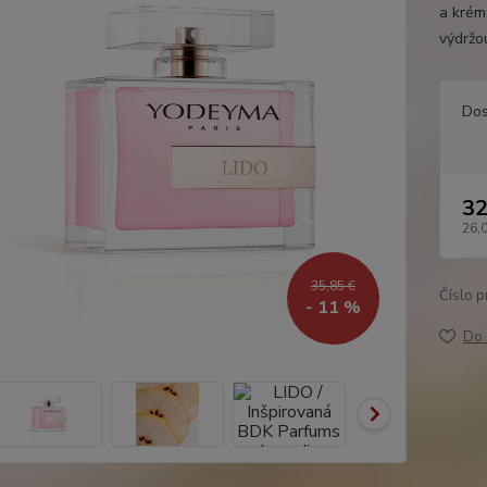
a krém
výdržo
Dos
32
26,
35,85 €
Číslo p
- 11 %
Do 