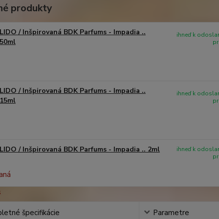
é produkty
LIDO / Inšpirovaná BDK Parfums - Impadia ..
ihneď k odoslan
50ml
pr
LIDO / Inšpirovaná BDK Parfums - Impadia ..
ihneď k odoslan
15ml
pr
LIDO / Inšpirovaná BDK Parfums - Impadia .. 2ml
ihneď k odoslan
pr
etné špecifikácie
Parametre