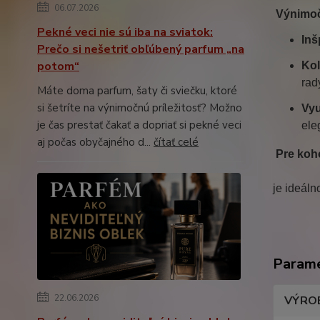
06.07.2026
Výnimoč
Pekné veci nie sú iba na sviatok:
Inš
Prečo si nešetriť obľúbený parfum „na
potom“
Kol
rad
Máte doma parfum, šaty či sviečku, ktoré
si šetríte na výnimočnú príležitosť? Možno
Vyu
je čas prestať čakať a dopriať si pekné veci
ele
aj počas obyčajného d...
čítať celé
Pre koh
je ideál
Param
22.06.2026
VÝRO