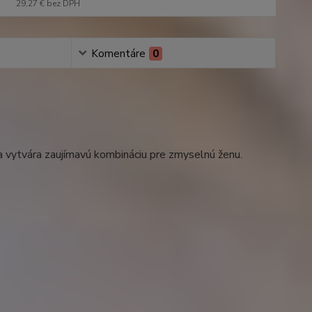
29,27 €
bez DPH
Komentáre
0
 vytvára zaujímavú kombináciu pre zmyselnú ženu.