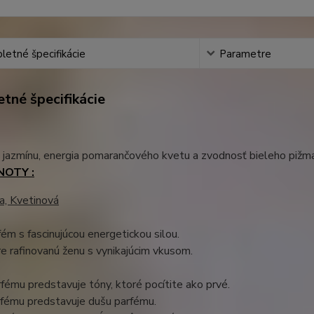
etné špecifikácie
Parametre
tné špecifikácie
jazmínu, energia pomarančového kvetu a zvodnosť bieleho pižma
NOTY :
a, Kvetinová
rfém s fascinujúcou energetickou silou.
e rafinovanú ženu s vynikajúcim vkusom.
fému predstavuje tóny, ktoré pocítite ako prvé.
rfému predstavuje dušu parfému.