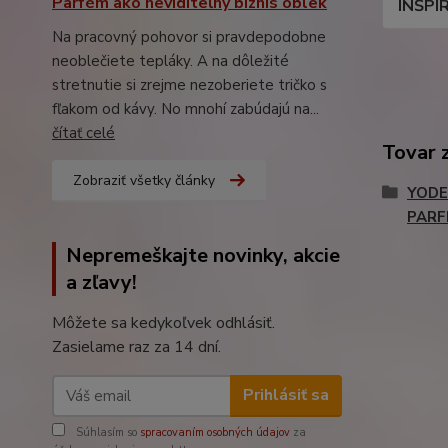
Parfém ako neviditeľný biznis oblek
INŠPI
Na pracovný pohovor si pravdepodobne
neoblečiete tepláky. A na dôležité
stretnutie si zrejme nezoberiete tričko s
fľakom od kávy. No mnohí zabúdajú na...
čítať celé
Tovar 
Zobraziť všetky články
YODE
PARF
Nepremeškajte novinky, akcie
a zľavy!
Môžete sa kedykoľvek odhlásiť.
Zasielame raz za 14 dní.
Prihlásiť sa
Súhlasím so
spracovaním osobných údajov
za