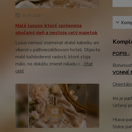
25.07.2026
Kompl
Malé luxusy, ktoré spríjemnia
obyčajný deň a nestoja celý majetok
Komple
Luxus nemusí znamenať drahé kabelky ani
víkend v päťhviezdičkovom hoteli. Objavte
POPIS :
malé každodenné radosti, ktoré stoja
málo, no dokážu zmeniť náladu c...
čítať
Bohatosť 
celé
VONNÉ 
Orientáln
Iris je pa
Určený pr
Hlava par
Srdce pa