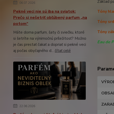
Základ p
06.07.2026
Pekné veci nie sú iba na sviatok:
Tóny hla
Prečo si nešetriť obľúbený parfum „na
Tóny srd
potom“
Tóny zák
Máte doma parfum, šaty či sviečku, ktoré
si šetríte na výnimočnú príležitosť? Možno
Eau de P
je čas prestať čakať a dopriať si pekné veci
aj počas obyčajného d...
čítať celé
Param
VÝRO
OBSA
ZARA
22.06.2026