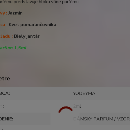
arfému predstavuje hĺbku vône parfému.
vy :
Jazmín
ca :
Kvet pomarančovníka
ladu :
Biely jantár
arfum 1,5ml
etre
BCA
YODEYMA
H
2ml
DENIE
DÁMSKY PARFUM / VZO