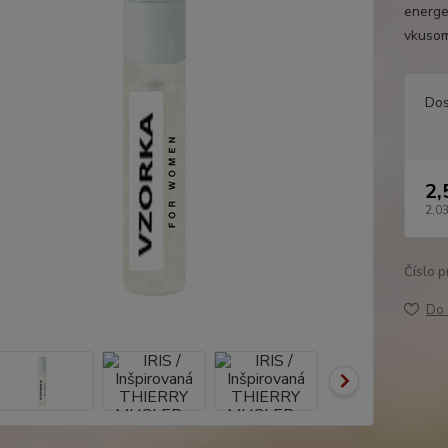
energe
vkusom
Dos
2,
2,03
Číslo p
Do 