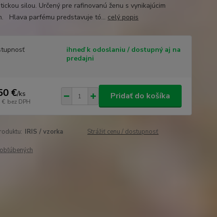
tickou silou. Určený pre rafinovanú ženu s vynikajúcim
. Hlava parfému predstavuje tó...
celý popis
tupnosť
ihneď k odoslaniu / dostupný aj na
predajni
50 €
/
ks
Pridať do košíka
 €
bez DPH
roduktu:
IRIS / vzorka
Strážiť cenu / dostupnosť
obľúbených