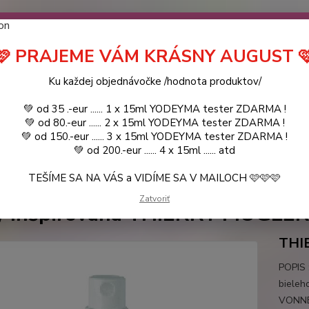
návočke ❤️ od .. 35 .-eur CENA PRODUKTOV si môžte vybrať .. 15ml 
 ZDARMA .. (TIE VŠAK TERBA VPÍSAŤ V SEKCII DODACE ÚDAJE) ! Akc
 a VIDÍME SA V MAILOCH a v Košiciach :) aj OSOBNE. 👋🤚👋 .. 🌹
🩷 PRAJEME VÁM KRÁSNY AUGUST 
LIST PÁNI
KATALÓG
Blog
Ku každej objednávočke /hodnota produktov/
💚 od 35 .-eur ...... 1 x 15ml YODEYMA tester ZDARMA !
Objed
Hľadať
💚 od 80.-eur ...... 2 x 15ml YODEYMA tester ZDARMA !
0944
💚 od 150.-eur ...... 3 x 15ml YODEYMA tester ZDARMA !
💚 od 200.-eur ...... 4 x 15ml ...... atd
TEŠÍME SA NA VÁS a VIDÍME SA V MAILOCH 🩷🩷🩷
YODEYMA - DÁMSKE PARFEMY
VZORKY VôNÍ
IRIS / Inšpirovaná TH
Zatvoriť
 / Inšpirovaná THIERRY MUGLER -
THI
POPIS 
bieleh
VONNÉ 