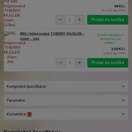
36 €
/
ks
29,27 €
bez DPH
Pridať do košíka
IRIS / Inšpirovaná THIERRY MUGLER -
ihneď k odoslaniu /
Alien .. 2ml
dostupný aj na
predajni
2,50 €
/
ks
2,03 €
bez DPH
Pridať do košíka
Kompletné špecifikácie
Parametre
Komentáre
0