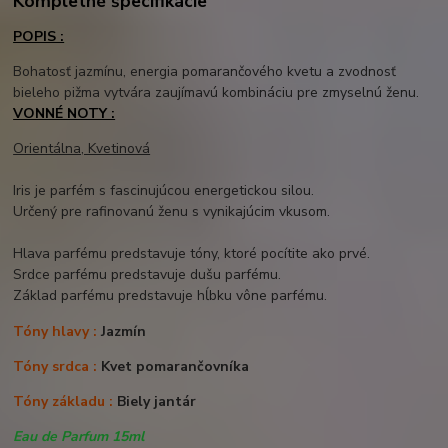
Kompletné špecifikácie
POPIS :
Bohatosť jazmínu, energia pomarančového kvetu a zvodnosť
bieleho pižma vytvára zaujímavú kombináciu pre zmyselnú ženu.
VONNÉ NOTY :
Orientálna, Kvetinová
Iris je parfém s fascinujúcou energetickou silou.
Určený pre rafinovanú ženu s vynikajúcim vkusom.
Hlava parfému predstavuje tóny, ktoré pocítite ako prvé.
Srdce parfému predstavuje dušu parfému.
Základ parfému predstavuje hĺbku vône parfému.
Tóny hlavy :
Jazmín
Tóny srdca :
Kvet pomarančovníka
Tóny základu :
Biely jantár
Eau de Parfum 15ml