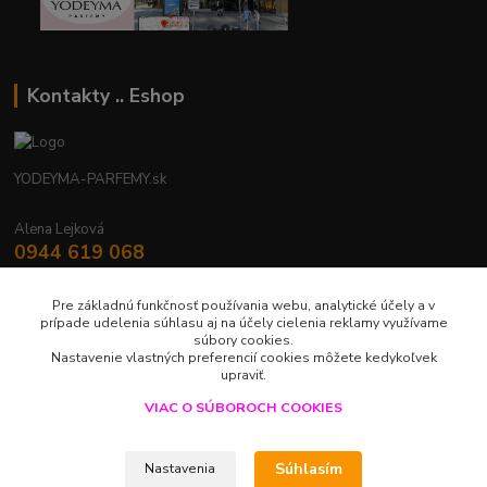
Kontakty .. Eshop
YODEYMA-PARFEMY.sk
Alena Lejková
0944 619 068
Nonstop
Pre základnú funkčnosť používania webu, analytické účely a v
yodeyma.parfemy@gmail.com
prípade udelenia súhlasu aj na účely cielenia reklamy využívame
súbory cookies.
Nastavenie vlastných preferencií cookies môžete kedykoľvek
upraviť.
VIAC O SÚBOROCH COOKIES
Upravit sběr cookies.
Súhlasím
Nastavenia