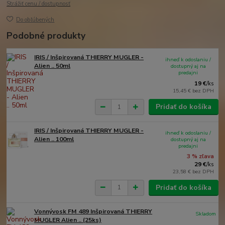
Strážiť cenu / dostupnosť
Do obľúbených
Podobné produkty
IRIS / Inšpirovaná THIERRY MUGLER -
ihneď k odoslaniu /
Alien .. 50ml
dostupný aj na
predajni
19 €
/
ks
15,45 €
bez DPH
Pridať do košíka
IRIS / Inšpirovaná THIERRY MUGLER -
ihneď k odoslaniu /
Alien .. 100ml
dostupný aj na
predajni
3 % zľava
29 €
/
ks
23,58 €
bez DPH
Pridať do košíka
Vonnývosk FM 489 Inšpirovaná THIERRY
Skladom
MUGLER Alien .. (25ks)