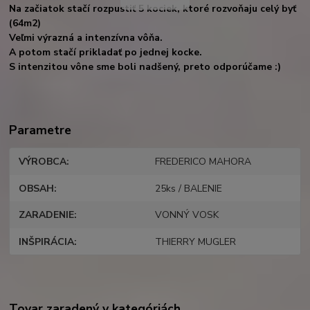
Na začiatok stačí rozpustiť 5 kociek, ktoré rozvoňaju celý byť
(64m2)
Veľmi výrazná a intenzívna vôňa.
A potom stačí prikladať po jednej kocke.
S intenzitou vône sme boli nadšený, preto odporúčame :)
Parametre
VÝROBCA
FREDERICO MAHORA
OBSAH
25ks / BALENIE
ZARADENIE
VONNÝ VOSK
INŠPIRÁCIA
THIERRY MUGLER
Tovar zaradený v kategóriách