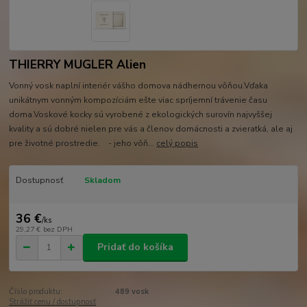
THIERRY MUGLER Alien
Vonný vosk naplní interiér vášho domova nádhernou vôňou.Vďaka
unikátnym vonným kompozíciám ešte viac spríjemní trávenie času
doma.Voskové kocky sú vyrobené z ekologických surovín najvyššej
kvality a sú dobré nielen pre vás a členov domácnosti a zvieratká, ale aj
pre životné prostredie. - jeho vôň...
celý popis
Dostupnosť
Skladom
36 €
/
ks
29,27 €
bez DPH
Pridať do košíka
Číslo produktu:
489 vosk
Strážiť cenu / dostupnosť