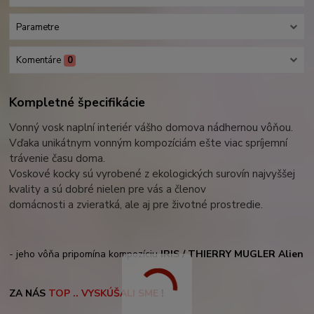
Parametre
Komentáre
0
Kompletné špecifikácie
Vonný vosk naplní interiér vášho domova nádhernou vôňou.
Vďaka unikátnym vonným kompozíciám ešte viac spríjemní
trávenie času doma.
Voskové kocky sú vyrobené z ekologických surovín najvyššej
kvality a sú dobré nielen pre vás
a
členov
domácnosti a zvieratká, ale aj pre životné prostredie.
- jeho vôňa pripomína kompozíciu
IRIS /
THIERRY MUGLER Alien
ZA NÁS
TOP .. VYSKÚŠALI SME
!