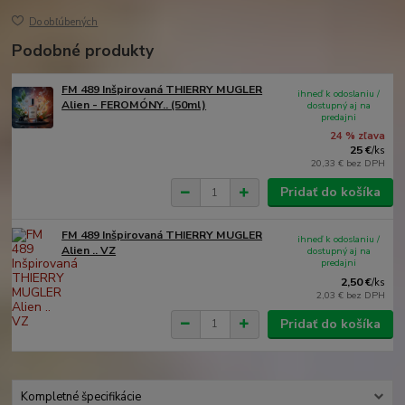
Do obľúbených
Podobné produkty
FM 489 Inšpirovaná THIERRY MUGLER
ihneď k odoslaniu /
Alien - FEROMÓNY.. (50ml)
dostupný aj na
predajni
24 % zľava
25 €
/
ks
20,33 €
bez DPH
Pridať do košíka
FM 489 Inšpirovaná THIERRY MUGLER
ihneď k odoslaniu /
Alien .. VZ
dostupný aj na
predajni
2,50 €
/
ks
2,03 €
bez DPH
Pridať do košíka
Kompletné špecifikácie