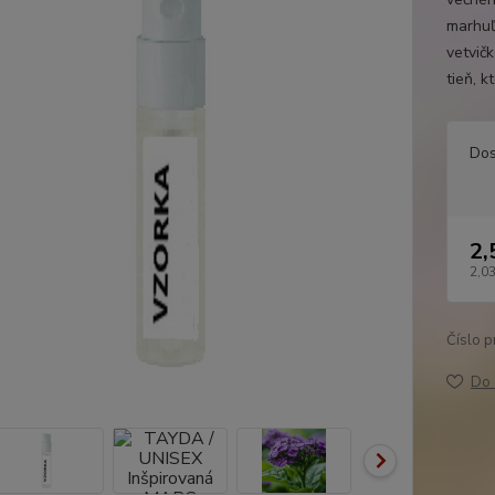
marhuľ
vetvič
tieň, k
Dos
2,
2,03
Číslo p
Do 