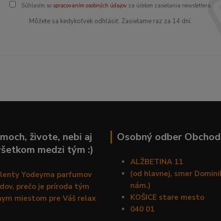
Súhlasím so
spracovaním osobných údajov
za účelom zasielania newslettera.
Môžete sa kedykoľvek odhlásiť. Zasielame raz za 14 dní.
moch, živote, nebi aj
Osobný odber Obchod
všetkom medzi tým :)
ALŽBETINA 11
(od hlavnej, smer Domin
alenty Yodeyma parfumov
nám.)
ov, prečo je príroda tým
KOŠICE stare mesto
nym miestom pre Váš relax
040 01