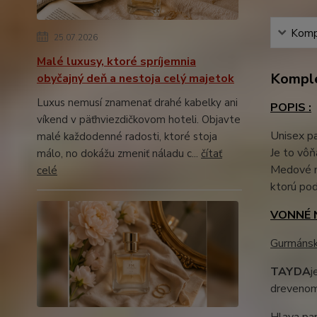
Kompl
25.07.2026
Malé luxusy, ktoré spríjemnia
Komple
obyčajný deň a nestoja celý majetok
Luxus nemusí znamenať drahé kabelky ani
POPIS :
víkend v päťhviezdičkovom hoteli. Objavte
Unisex p
malé každodenné radosti, ktoré stoja
Je to vôň
málo, no dokážu zmeniť náladu c...
čítať
Medové m
celé
ktorú pod
VONNÉ 
Gurmáns
TAYDA
j
drevenom 
Hlava par