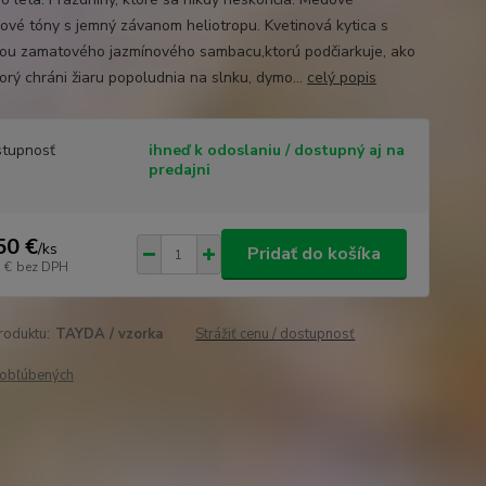
ové tóny s jemný závanom heliotropu. Kvetinová kytica s
kou zamatového jazmínového sambacu,ktorú podčiarkuje, ako
torý chráni žiaru popoludnia na slnku, dymo...
celý popis
tupnosť
ihneď k odoslaniu / dostupný aj na
predajni
50 €
/
ks
Pridať do košíka
 €
bez DPH
roduktu:
TAYDA / vzorka
Strážiť cenu / dostupnosť
obľúbených