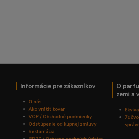
Informácie pre zákazníkov
O parfu
zemi a 
O nás
Ako vrátiť tovar
Ekviv
VOP / Obchodné podmienky
7dôvod
Odstúpenie od kúpnej zmluvy
správ
Reklamácia
GDPR / Ochrana osobných údajov