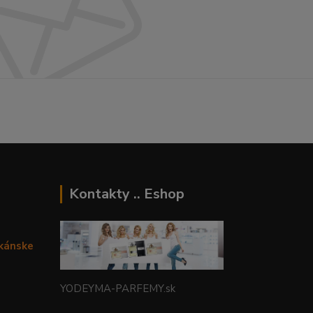
Kontakty .. Eshop
ikánske
YODEYMA-PARFEMY.sk