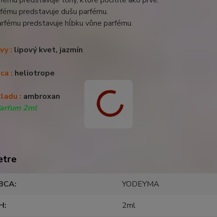
rfému predstavuje dušu parfému.
arfému predstavuje hĺbku vône parfému.
vy :
lipový kvet, jazmín
dca
:
heliotrope
kladu
:
ambroxan
Parfum 2ml
etre
BCA
YODEYMA
H
2ml