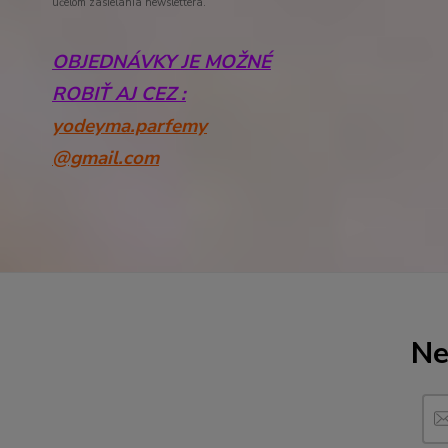
účelom zasielania newslettera.
OBJEDNÁVKY JE MOŽNÉ
ROBIŤ AJ CEZ :
yodeyma.parfemy
@gmail.com
Ne