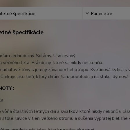
etné špecifikácie
Parametre
tné špecifikácie
arfum Jednoduchý. Solárny. Usmievavý
a večného leta. Prázdniny, ktoré sa nikdy neskončia.
arhuľové tóny s jemný závanom heliotropu. Kvetinová kytica s
čiarkuje, ako tieň, ktorý chráni žiaru popoludnia na slnku, dymová 
NOTY :
ka
e vôňa šťastných letných dní a sviatkov, ktoré nikdy nekončia, lásk
stole, lavice v tieni veľkého stromu a sušenia vypratej bielizne 
fému predstavuje tóny, ktoré pocítite ako prvé.