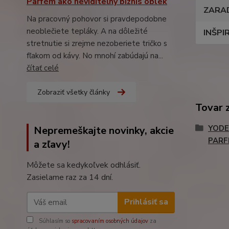
Parfém ako neviditeľný biznis oblek
ZARA
Na pracovný pohovor si pravdepodobne
neoblečiete tepláky. A na dôležité
INŠPI
stretnutie si zrejme nezoberiete tričko s
fľakom od kávy. No mnohí zabúdajú na...
čítať celé
Zobraziť všetky články
Tovar 
YODE
Nepremeškajte novinky, akcie
PARF
a zľavy!
Môžete sa kedykoľvek odhlásiť.
Zasielame raz za 14 dní.
Prihlásiť sa
Súhlasím so
spracovaním osobných údajov
za