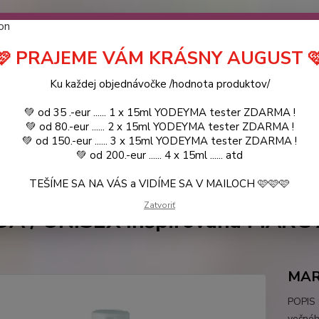
návočke ❤️ od .. 35 .-eur CENA PRODUKTOV si môžte vybrať .. 15ml 
 ZDARMA .. (TIE VŠAK TERBA VPÍSAŤ V SEKCII DODACE ÚDAJE) ! Akc
 a VIDÍME SA V MAILOCH a v Košiciach :) aj OSOBNE. 👋🤚👋 .. 🌹
🩷 PRAJEME VÁM KRÁSNY AUGUST 
LIST PÁNI
KATALÓG
Blog
Ku každej objednávočke /hodnota produktov/
💚 od 35 .-eur ...... 1 x 15ml YODEYMA tester ZDARMA !
Objed
Hľadať
💚 od 80.-eur ...... 2 x 15ml YODEYMA tester ZDARMA !
0944
💚 od 150.-eur ...... 3 x 15ml YODEYMA tester ZDARMA !
💚 od 200.-eur ...... 4 x 15ml ...... atd
TEŠÍME SA NA VÁS a VIDÍME SA V MAILOCH 🩷🩷🩷
YODEYMA - DÁMSKE PARFEMY
VZORKY VôNÍ
TAYDA / UNISEX Inšpi
Zatvoriť
A / UNISEX Inšpirovaná MARC 
MAR
POPIS 
večnéh