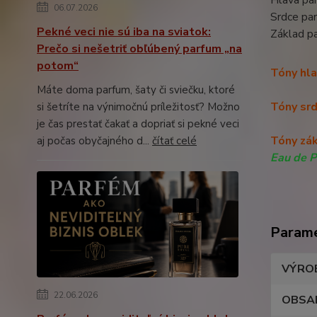
06.07.2026
Srdce pa
Pekné veci nie sú iba na sviatok:
Základ p
Prečo si nešetriť obľúbený parfum „na
potom“
Tóny hla
Máte doma parfum, šaty či sviečku, ktoré
Tóny sr
si šetríte na výnimočnú príležitosť? Možno
je čas prestať čakať a dopriať si pekné veci
Tóny zá
aj počas obyčajného d...
čítať celé
Eau de 
Param
VÝRO
22.06.2026
OBSA