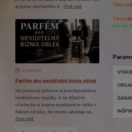
Tóny sr
aj počas obyčajného d...
čítať celé
Tóny zá
Eau de 
Param
22.06.2026
VÝRO
Parfém ako neviditeľný biznis oblek
OBSA
Na pracovný pohovor si pravdepodobne
neoblečiete tepláky. A na dôležité
ZARA
stretnutie si zrejme nezoberiete tričko s
INŠPI
fľakom od kávy. No mnohí zabúdajú na...
čítať celé