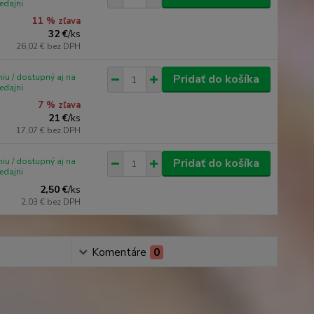
edajni
11 % zľava
32 €
/
ks
26,02 €
bez DPH
iu / dostupný aj na
Pridať do košíka
edajni
7 % zľava
21 €
/
ks
17,07 €
bez DPH
iu / dostupný aj na
Pridať do košíka
edajni
2,50 €
/
ks
2,03 €
bez DPH
Komentáre
0