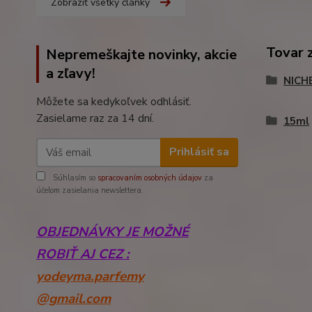
Zobraziť všetky články
Tovar 
Nepremeškajte novinky, akcie
a zľavy!
NICH
Môžete sa kedykoľvek odhlásiť.
Zasielame raz za 14 dní.
15ml
Prihlásiť sa
Súhlasím so
spracovaním osobných údajov
za
účelom zasielania newslettera.
OBJEDNÁVKY JE MOŽNÉ
ROBIŤ AJ CEZ :
yodeyma.parfemy
@gmail.com