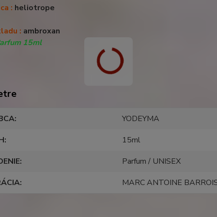
dca
:
heliotrope
kladu
:
ambroxan
Parfum 15ml
etre
BCA
YODEYMA
H
15ml
DENIE
Parfum / UNISEX
RÁCIA
MARC ANTOINE BARROI