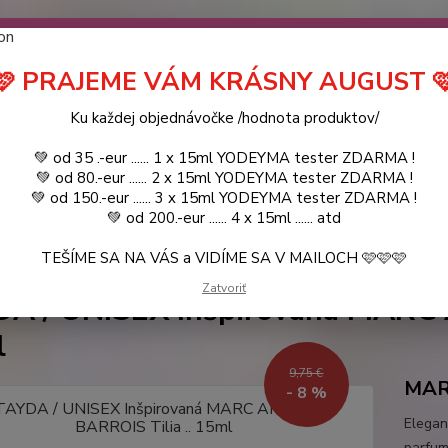
návočke ❤️ od .. 35 .-eur CENA PRODUKTOV si môžte vybrať .. 15ml 
 ZDARMA .. (TIE VŠAK TERBA VPÍSAŤ V SEKCII DODACE ÚDAJE) ! Akc
 a VIDÍME SA V MAILOCH a v Košiciach :) aj OSOBNE. 👋🤚👋 .. 🌹
🩷 PRAJEME VÁM KRÁSNY AUGUST 
LIST PÁNI
KATALÓG
Blog
Ku každej objednávočke /hodnota produktov/
💚 od 35 .-eur ...... 1 x 15ml YODEYMA tester ZDARMA !
Objed
Hľadať
💚 od 80.-eur ...... 2 x 15ml YODEYMA tester ZDARMA !
0944
💚 od 150.-eur ...... 3 x 15ml YODEYMA tester ZDARMA !
💚 od 200.-eur ...... 4 x 15ml ...... atd
TEŠÍME SA NA VÁS a VIDÍME SA V MAILOCH 🩷🩷🩷
NICHE PARFUMY
TAYDA / UNISEX Inšpirovaná MARC ANTOINE BARROIS T
Zatvoriť
A / UNISEX Inšpirovaná MARC 
l
9,75 €
MAR
- 8 %
Elegan
parfum