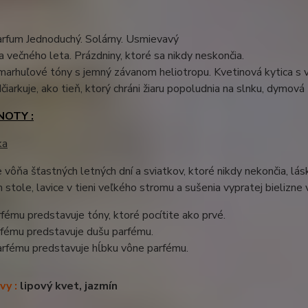
arfum Jednoduchý. Solárny. Usmievavý
a večného leta. Prázdniny, ktoré sa nikdy neskončia.
arhuľové tóny s jemný závanom heliotropu. Kvetinová kytica s
čiarkuje, ako tieň, ktorý chráni žiaru popoludnia na slnku, dymová 
NOTY :
ka
e vôňa šťastných letných dní a sviatkov, ktoré nikdy nekončia, lásk
stole, lavice v tieni veľkého stromu a sušenia vypratej bielizne 
fému predstavuje tóny, ktoré pocítite ako prvé.
rfému predstavuje dušu parfému.
arfému predstavuje hĺbku vône parfému.
vy :
lipový kvet, jazmín