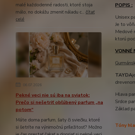
malé každodenné radosti, ktoré stoja
POPIS :
málo, no dokážu zmeniť náladu c...
čítať
Unisex p
celé
Je to vôň
Medové m
ktorú pod
VONNÉ 
Gurmáns
TAYDA
j
drevenom 
06.07.2026
Hlava par
Pekné veci nie sú iba na sviatok:
Srdce pa
Prečo si nešetriť obľúbený parfum „na
Základ p
potom“
Máte doma parfum, šaty či sviečku, ktoré
Tóny hla
si šetríte na výnimočnú príležitosť? Možno
je čas prestať čakať a dopriať si pekné veci