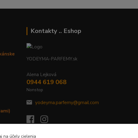
Kontakty .. Eshop
ikánske
YODEYMA-PARFEMY.sk
Alena Lejková
0944 619 068
Nonstop
yodeyma.parfemy@gmail.com
rami)
j na účely cielenia