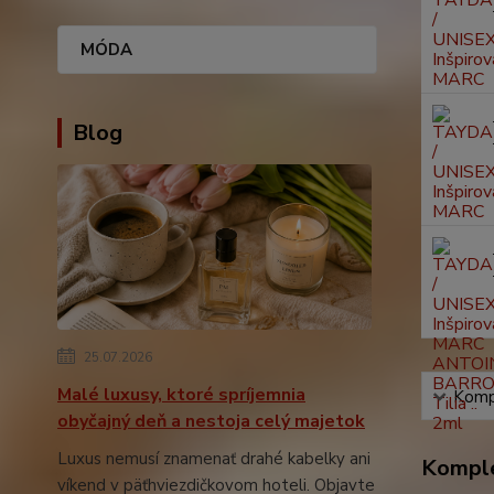
MÓDA
Blog
25.07.2026
Malé luxusy, ktoré spríjemnia
Kompl
obyčajný deň a nestoja celý majetok
Luxus nemusí znamenať drahé kabelky ani
Komple
víkend v päťhviezdičkovom hoteli. Objavte