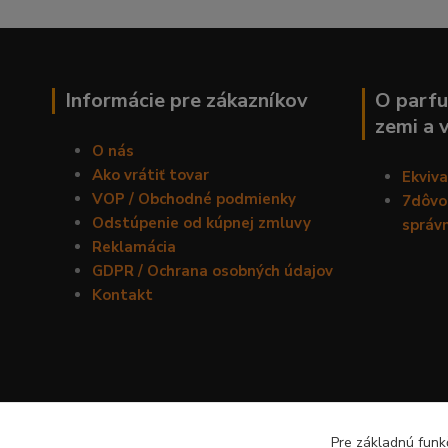
Informácie pre zákazníkov
O parfu
zemi a 
O nás
Ako vrátiť tovar
Ekviv
VOP / Obchodné podmienky
7dôvod
Odstúpenie od kúpnej zmluvy
správ
Reklamácia
GDPR / Ochrana osobných údajov
Kontakt
Pre základnú funkč