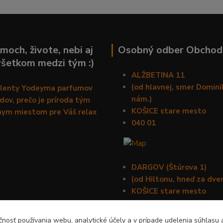
moch, živote, nebi aj
Osobný odber Obchod
všetkom medzi tým :)
ALŽBETINA 11
(od hlavnej, smer Domin
alenty Yodeyma parfumov
nám.)
ov, prečo je príroda tým
KOŠICE stare mesto
nym miestom pre Váš relax
040 01
DARGOV (Štúrova 1)
(od Hiltonu, hneď za dve
KOŠICE stare mesto
040 01
nosť používania webu, analytické účely a v prípade udelenia súhlasu a