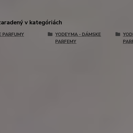
zaradený v kategóriách
E PARFUMY
YODEYMA - DÁMSKE
YOD
PARFEMY
PAR