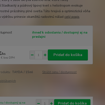
í.Sladkastý a púdrový lipový kvet s heliotropom evokuje
rostné prázdniny plné svetla.Táto hrejivá a optimistická vôňa
u výdržou prinesie okamžitú radostnú nálad
celý popis
tupnosť
ihneď k odoslaniu / dostupný aj na
predajni
€
/
ks
Pridať do košíka
 €
bez DPH
roduktu:
TAYDA / 15ml
Strážiť cenu / dostupnosť
obľúbených
iu / dostupný aj na
Pridať do košíka