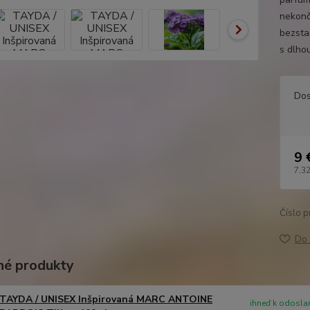
nekonč
bezsta
s dlho
Dos
9 
7,32
Číslo p
Do 
é produkty
TAYDA / UNISEX Inšpirovaná MARC ANTOINE
ihneď k odoslan