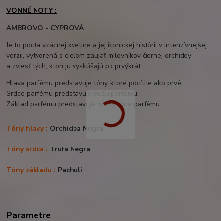
VONNÉ NOTY :
AMBROVO - CYPROVÁ
Je to pocta vzácnej kvetine a jej ikonickej histórii v intenzívnejšej
verzii, vytvorená s cieľom zaujať milovníkov čiernej orchidey
a zviesť tých, ktorí ju vyskúšajú po prvýkrát.
Hlava parfému predstavuje tóny, ktoré pocítite ako prvé.
Srdce parfému predstavuje dušu parfému.
Základ parfému predstavuje hĺbku vône parfému.
Tóny hlavy :
Orchidea Negra
Tóny srdca :
Trufa Negra
Tóny základu :
Pachuli
Parametre