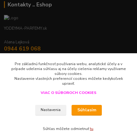
Kontakty .. Eshop
YODEYMA-PARFEMY.sk
Alena Lejková
0944 619 068
Nonstop
Pre základnú funkčnosť používania webu, analytické účely a v
yodeyma.parfemy@gmail.com
prípade udelenia súhlasu aj na účely cielenia reklamy využívame
súbory cookies.
Nastavenie vlastných preferencií cookies môžete kedykoľvek
upraviť.
VIAC O SÚBOROCH COOKIES
Upravit sběr cookies.
Súhlasím
Nastavenia
LUXUS V JEDNEJ KVAPKE
Súhlas môžete odmietnuť
tu
.
Vytvorené na
Eshop-rychlo.sk