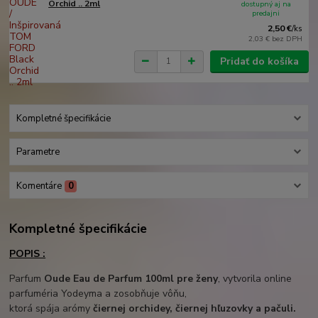
Orchid .. 2ml
dostupný aj na
predajni
2,50 €
/
ks
2,03 €
bez DPH
Pridať do košíka
Kompletné špecifikácie
Parametre
Komentáre
0
Kompletné špecifikácie
POPIS :
Parfum
Oude Eau de Parfum 100ml pre ženy
, vytvorila online
parfuméria Yodeyma a zosobňuje vôňu,
ktorá spája arómy
čiernej orchidey, čiernej hľuzovky a pačuli.