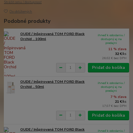
Strážiť cenu / dostupnosť
Do obľúbených
Podobné produkty
OUDE / Inšpirovaná TOM FORD Black
ihneď k odoslaniu /
Orchid .. 100ml
dostupný aj na
predajni
11 % zľava
32 €
/
ks
26,02 €
bez DPH
Pridať do košíka
OUDE / Inšpirovaná TOM FORD Black
ihneď k odoslaniu /
Orchid .. 50ml
dostupný aj na
predajni
7 % zľava
21 €
/
ks
17,07 €
bez DPH
Pridať do košíka
OUDE / Inšpirovaná TOM FORD Black
ihneď k odoslaniu /