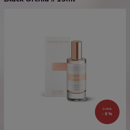
9,75 €
- 8 %