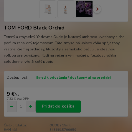
TOM FORD Black Orchid
Temný a zmyselný. Yodeyma Oude je luxusný ambrovo-kvetinový niche
parfum zahalený tajomstvom. Táto zmyselná unisex vôňa spája tóny
vzácnej čiernej orchidey, hľuzovky a zemského pačuli. Je ideálnou
voľbou pre odvážnych ľudí na večer a výnimočné príležitosti vďaka
celodennej výdrži
celý popis
Dostupnosť
ihneď k odoslaniu / dostupný aj na predajni
9 €
/
ks
7,32 €
bez DPH
Pridať do košíka
Číslo produktu:
OUDE / 15ml
EAN kód:
8436615700950