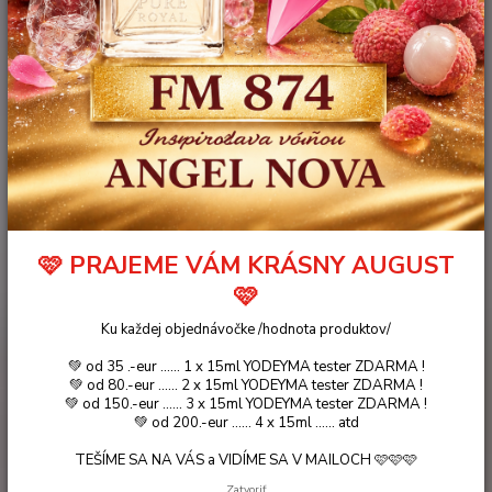
🩷 PRAJEME VÁM KRÁSNY AUGUST
🩷
Ku každej objednávočke /hodnota produktov/
💚 od 35 .-eur ...... 1 x 15ml YODEYMA tester ZDARMA !
💚 od 80.-eur ...... 2 x 15ml YODEYMA tester ZDARMA !
💚 od 150.-eur ...... 3 x 15ml YODEYMA tester ZDARMA !
22,50 €
💚 od 200.-eur ...... 4 x 15ml ...... atd
- 7 %
TEŠÍME SA NA VÁS a VIDÍME SA V MAILOCH 🩷🩷🩷
Zatvoriť