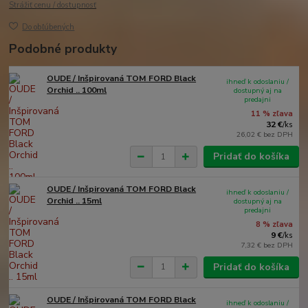
Strážiť cenu / dostupnosť
Do obľúbených
Podobné produkty
OUDE / Inšpirovaná TOM FORD Black
ihneď k odoslaniu /
Orchid .. 100ml
dostupný aj na
predajni
11 % zľava
32 €
/
ks
26,02 €
bez DPH
Pridať do košíka
OUDE / Inšpirovaná TOM FORD Black
ihneď k odoslaniu /
Orchid .. 15ml
dostupný aj na
predajni
8 % zľava
9 €
/
ks
7,32 €
bez DPH
Pridať do košíka
OUDE / Inšpirovaná TOM FORD Black
ihneď k odoslaniu /