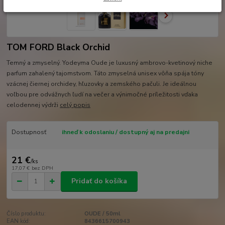
TOM FORD Black Orchid
Temný a zmyselný. Yodeyma Oude je luxusný ambrovo-kvetinový niche
parfum zahalený tajomstvom. Táto zmyselná unisex vôňa spája tóny
vzácnej čiernej orchidey, hľuzovky a zemského pačuli. Je ideálnou
voľbou pre odvážnych ľudí na večer a výnimočné príležitosti vďaka
celodennej výdrži
celý popis
Dostupnosť
ihneď k odoslaniu / dostupný aj na predajni
21 €
/
ks
17,07 €
bez DPH
Pridať do košíka
Číslo produktu:
OUDE / 50ml
EAN kód:
8436615700943