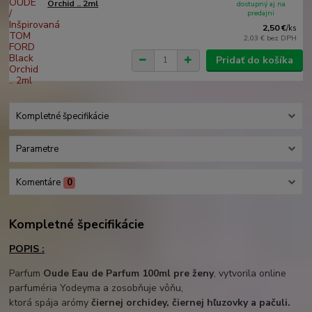
Orchid .. 2ml
dostupný aj na
predajni
2,50 €
/
ks
2,03 €
bez DPH
Pridať do košíka
Kompletné špecifikácie
Parametre
Komentáre
0
Kompletné špecifikácie
POPIS :
Parfum
Oude Eau de Parfum 100ml pre ženy
, vytvorila online
parfuméria Yodeyma a zosobňuje vôňu,
ktorá spája arómy
čiernej orchidey, čiernej hľuzovky a pačuli.