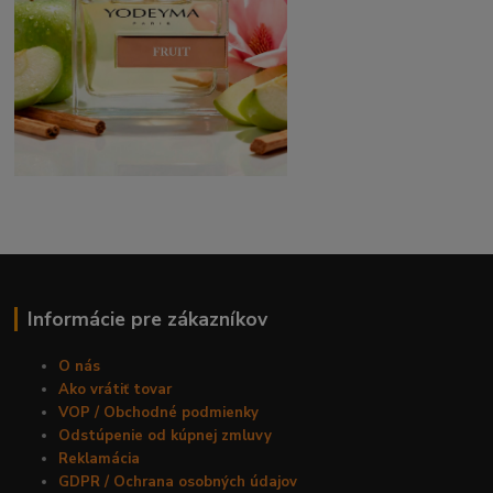
Informácie pre zákazníkov
O nás
Ako vrátiť tovar
VOP / Obchodné podmienky
Odstúpenie od kúpnej zmluvy
Reklamácia
GDPR / Ochrana osobných údajov