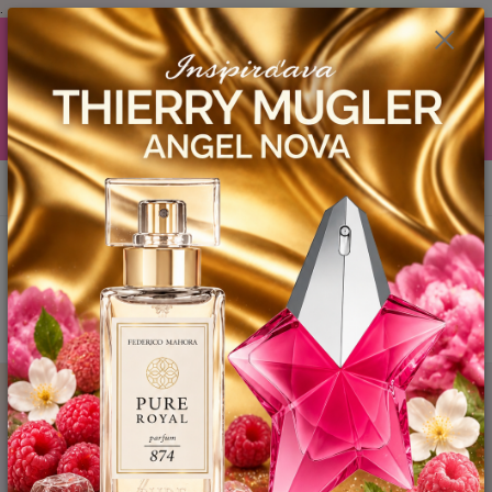
.
AKCIA (zobrazí sa v nákupnom košíku) ! ...... Ku každej objednávočke ❤️
od .. 35 .-eur CENA PRODUKTOV si môžte vybrať .. 15ml YODEYMA
tester ZDARMA ! ❤️ od 80.-eur .. 2 x 15ml, ❤️ od 150.-eur .. 3 x 15ml ❤️
od 200.-eur 4 x 15ml atd. YODEYMA tester ZDARMA .. (TIE VŠAK
TERBA VPÍSAŤ V SEKCII DODACE ÚDAJE) ! Akcia platí do vyčerpania
skladových zásob! ...... TEŠÍME SA NA VÁS a VIDÍME SA V MAILOCH a v
Košiciach :) aj OSOBNE. 👋🤚👋 .. 🌹🌹🌹
0
ks
EUR
0944 619 068
za
0 €
Menu
Hľadať
Úvod
NICHE PARFUMY
OUDE / Inšpirovaná TOM FORD Black Orchid ..
50ml
OUDE / Inšpirovaná TOM FORD
Black Orchid .. 50ml