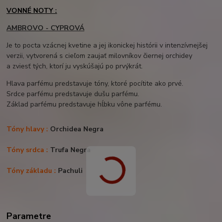
VONNÉ NOTY :
AMBROVO - CYPROVÁ
Je to pocta vzácnej kvetine a jej ikonickej histórii v intenzívnejšej
verzii, vytvorená s cieľom zaujať milovníkov čiernej orchidey
a zviesť tých, ktorí ju vyskúšajú po prvýkrát.
Hlava parfému predstavuje tóny, ktoré pocítite ako prvé.
Srdce parfému predstavuje dušu parfému.
Základ parfému predstavuje hĺbku vône parfému.
Tóny hlavy :
Orchidea Negra
Tóny srdca :
Trufa Negra
Tóny základu :
Pachuli
Parametre