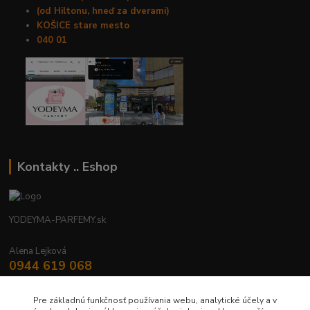
(od Hiltonu, hneď za dverami)
KOŠICE stare mesto
040 01
Kontakty .. Eshop
YODEYMA-PARFEMY.sk
Alena Lejková
0944 619 068
Nonstop
Pre základnú funkčnosť používania webu, analytické účely a v
yodeyma.parfemy@gmail.com