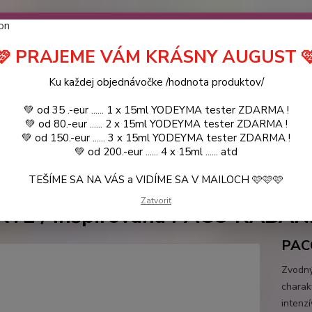
návočke ❤️ od .. 35 .-eur CENA PRODUKTOV si môžte vybrať .. 15ml 
 ZDARMA .. (TIE VŠAK TERBA VPÍSAŤ V SEKCII DODACE ÚDAJE) ! Akc
 a VIDÍME SA V MAILOCH a v Košiciach :) aj OSOBNE. 👋🤚👋 .. 🌹
🩷 PRAJEME VÁM KRÁSNY AUGUST 
LIST PÁNI
KATALÓG
Blog
Ku každej objednávočke /hodnota produktov/
💚 od 35 .-eur ...... 1 x 15ml YODEYMA tester ZDARMA !
Objed
Hľadať
💚 od 80.-eur ...... 2 x 15ml YODEYMA tester ZDARMA !
0944
💚 od 150.-eur ...... 3 x 15ml YODEYMA tester ZDARMA !
💚 od 200.-eur ...... 4 x 15ml ...... atd
TEŠÍME SA NA VÁS a VIDÍME SA V MAILOCH 🩷🩷🩷
YODEYMA - DÁMSKE PARFEMY
15ml
SUERTE / Inšpirovaná PACO RA
Zatvoriť
TE / Inšpirovaná PACO RABANNE
PAC
Zvodný
charak
intenz