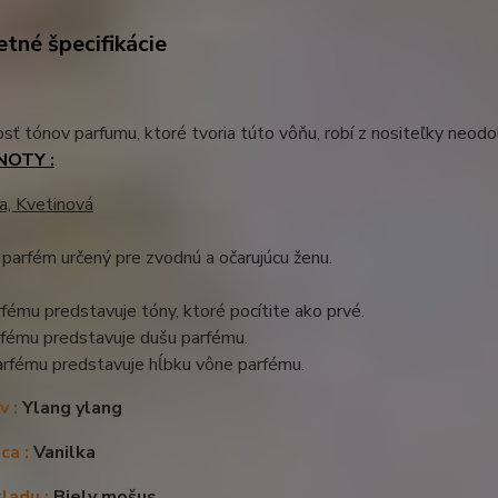
tné špecifikácie
ť tónov parfumu, ktoré tvoria túto vôňu, robí z nositeľky neodol
NOTY :
a, Kvetinová
 parfém u
rčený
pre zvodnú a očarujúcu ženu
.
fému predstavuje tóny, ktoré pocítite ako prvé.
rfému predstavuje dušu parfému.
arfému predstavuje hĺbku vône parfému.
v :
Ylang ylang
ca :
Vanilka
ladu :
Biely mošus