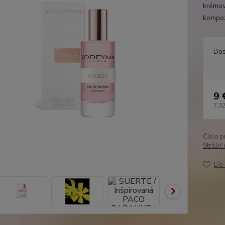
krémov
kompoz
Dos
9 
7,32
Číslo p
Strážiť
Do 