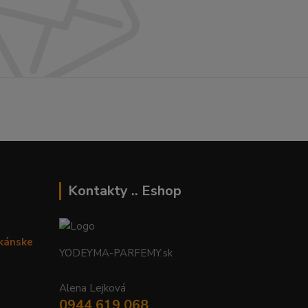
Kontakty .. Eshop
ikánske
YODEYMA-PARFEMY.sk
Alena Lejková
0944 619 068