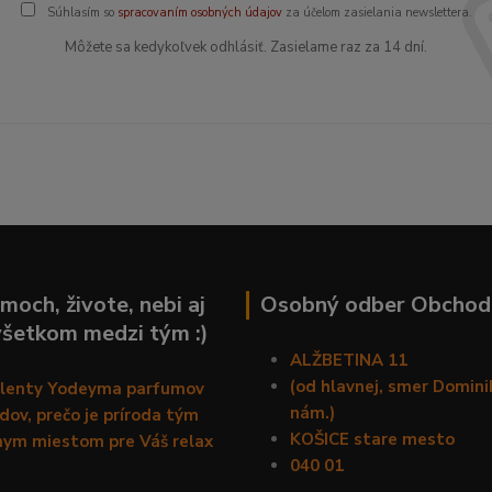
Súhlasím so
spracovaním osobných údajov
za účelom zasielania newslettera.
Môžete sa kedykoľvek odhlásiť. Zasielame raz za 14 dní.
moch, živote, nebi aj
Osobný odber Obchod
všetkom medzi tým :)
ALŽBETINA 11
(od hlavnej, smer Domin
alenty Yodeyma parfumov
nám.)
ov, prečo je príroda tým
KOŠICE stare mesto
nym miestom pre Váš relax
040 01