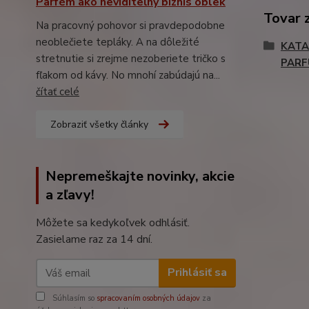
Parfém ako neviditeľný biznis oblek
Tovar 
Na pracovný pohovor si pravdepodobne
neoblečiete tepláky. A na dôležité
KATA
stretnutie si zrejme nezoberiete tričko s
PAR
fľakom od kávy. No mnohí zabúdajú na...
čítať celé
Zobraziť všetky články
Nepremeškajte novinky, akcie
a zľavy!
Môžete sa kedykoľvek odhlásiť.
Zasielame raz za 14 dní.
Prihlásiť sa
Súhlasím so
spracovaním osobných údajov
za