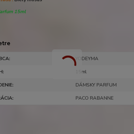
Parfum 15ml
etre
BCA
YODEYMA
H
15ml
DENIE
DÁMSKY PARFUM
RÁCIA
PACO RABANNE