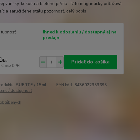
ej vanilky, kokosu a bieleho pižma. Táto magneticky príťažlivá
ícia zaručí žene stálu pozornosť.
celý popis
tupnosť
ihneď k odoslaniu / dostupný aj na
predajni
€
/
ks
Pridať do košíka
 €
bez DPH
roduktu:
SUERTE / 15ml
EAN kód:
8436022353695
 cenu / dostupnosť
obľúbených