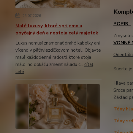
Komple
25.07.2026
POPIS :
Malé luxusy, ktoré spríjemnia
obyčajný deň a nestoja celý majetok
Zmyselnos
VONNÉ 
Luxus nemusí znamenať drahé kabelky ani
víkend v päťhviezdičkovom hoteli. Objavte
Orientáln
malé každodenné radosti, ktoré stoja
málo, no dokážu zmeniť náladu c...
čítať
Suerte je
celé
Hlava par
Srdce pa
Základ p
Tóny hla
Tóny srd
Tóny zák