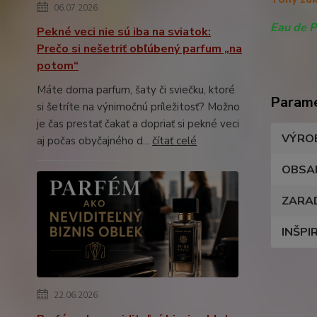
06.07.2026
Eau de 
Pekné veci nie sú iba na sviatok:
Prečo si nešetriť obľúbený parfum „na
potom“
Máte doma parfum, šaty či sviečku, ktoré
Param
si šetríte na výnimočnú príležitosť? Možno
je čas prestať čakať a dopriať si pekné veci
VÝRO
aj počas obyčajného d...
čítať celé
OBSA
ZARA
INŠPI
22.06.2026