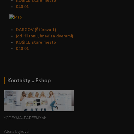
KOŠICE stare mesto
040 01
DARGOV (Štúrova 1)
(od Hiltonu, hneď za dverami)
KOŠICE stare mesto
040 01
Kontakty .. Eshop
YODEYMA-PARFEMY.sk
Alena Lejková