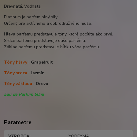
Drevnatá, Vodnatá
Platinum je parfém plný sily.
Určený pre aktívneho a dobrodružného muža.
Hlava parfému predstavuje tóny, ktoré pocítite ako prvé.
Srdce parfému predstavuje dušu parfému.
Základ parfému predstavuje hĺbku vône parfému.
Tóny hlavy :
Grapefruit
Tóny srdca :
Jazmín
Tóny základu :
Drevo
Eau de Parfum 50ml
Parametre
VÝROBCA
YODEYMA