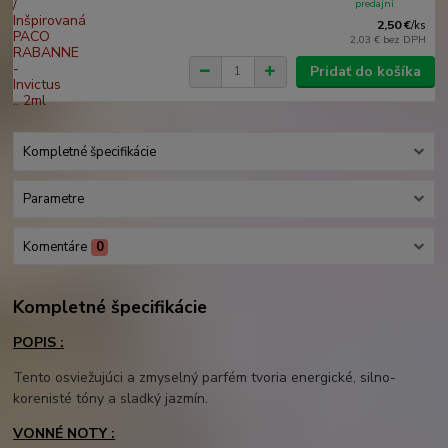
predajni
2,50 €
/
ks
2,03 €
bez DPH
Pridať do košíka
Kompletné špecifikácie
Parametre
Komentáre
0
Kompletné špecifikácie
POPIS :
Tento osviežujúci a zmyselný parfém tvoria energické, silno-
korenisté tóny a sladký jazmín.
VONNÉ NOTY :