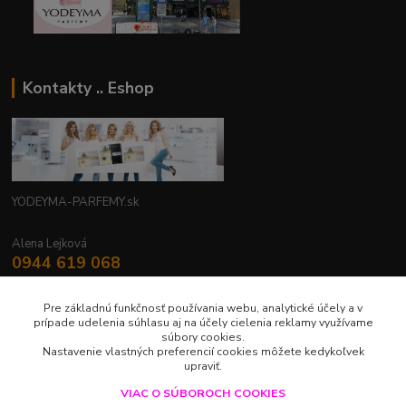
Kontakty .. Eshop
YODEYMA-PARFEMY.sk
Alena Lejková
0944 619 068
Nonstop
Pre základnú funkčnosť používania webu, analytické účely a v
yodeyma.parfemy@gmail.com
prípade udelenia súhlasu aj na účely cielenia reklamy využívame
súbory cookies.
Nastavenie vlastných preferencií cookies môžete kedykoľvek
upraviť.
VIAC O SÚBOROCH COOKIES