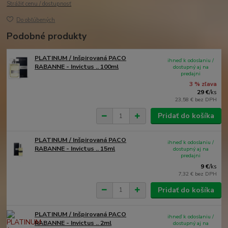
Strážiť cenu / dostupnosť
Do obľúbených
Podobné produkty
PLATINUM / Inšpirovaná PACO
ihneď k odoslaniu /
RABANNE - Invictus .. 100ml
dostupný aj na
predajni
3 % zľava
29 €
/
ks
23,58 €
bez DPH
Pridať do košíka
PLATINUM / Inšpirovaná PACO
ihneď k odoslaniu /
RABANNE - Invictus .. 15ml
dostupný aj na
predajni
9 €
/
ks
7,32 €
bez DPH
Pridať do košíka
PLATINUM / Inšpirovaná PACO
ihneď k odoslaniu /
RABANNE - Invictus .. 2ml
dostupný aj na