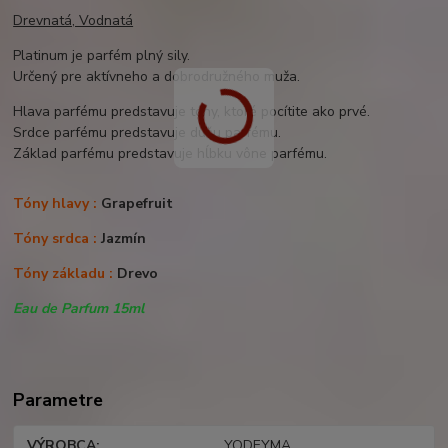
Drevnatá, Vodnatá
Platinum je parfém plný sily.
Určený pre aktívneho a dobrodružného muža.
Hlava parfému predstavuje tóny, ktoré pocítite ako prvé.
Srdce parfému predstavuje dušu parfému.
Základ parfému predstavuje hĺbku vône parfému.
Tóny hlavy :
Grapefruit
Tóny srdca :
Jazmín
Tóny základu :
Drevo
Eau de Parfum 15ml
Parametre
VÝROBCA
YODEYMA