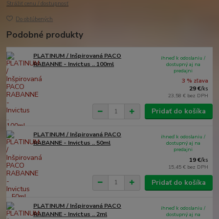
Strážiť cenu / dostupnosť
Do obľúbených
Podobné produkty
PLATINUM / Inšpirovaná PACO
ihneď k odoslaniu /
RABANNE - Invictus .. 100ml
dostupný aj na
predajni
3 % zľava
29 €
/
ks
23,58 €
bez DPH
Pridať do košíka
PLATINUM / Inšpirovaná PACO
ihneď k odoslaniu /
RABANNE - Invictus .. 50ml
dostupný aj na
predajni
19 €
/
ks
15,45 €
bez DPH
Pridať do košíka
PLATINUM / Inšpirovaná PACO
ihneď k odoslaniu /
RABANNE - Invictus .. 2ml
dostupný aj na