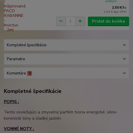
predajni
2,50 €
/
ks
2,03 €
bez DPH
Pridať do košíka
Kompletné špecifikácie
Parametre
Komentáre
0
Kompletné špecifikácie
POPIS :
Tento osviežujúci a zmyselný parfém tvoria energické, silno-
korenisté tóny a sladký jazmín.
VONNÉ NOTY :