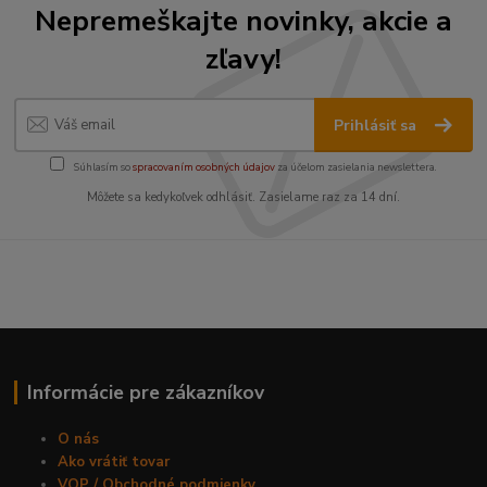
Nepremeškajte novinky, akcie a
zľavy!
Prihlásiť sa
Súhlasím so
spracovaním osobných údajov
za účelom zasielania newslettera.
Môžete sa kedykoľvek odhlásiť. Zasielame raz za 14 dní.
Informácie pre zákazníkov
O nás
Ako vrátiť tovar
VOP / Obchodné podmienky