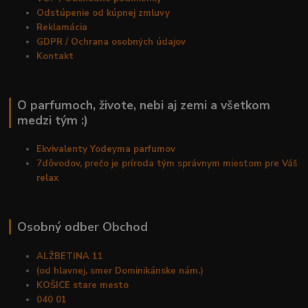
Odstúpenie od kúpnej zmluvy
Reklamácia
GDPR / Ochrana osobných údajov
Kontakt
O parfumoch, živote, nebi aj zemi a všetkom
medzi tým :)
Ekvivalenty Yodeyma parfumov
7dôvodov, prečo je príroda tým správnym miestom pre Váš
relax
Osobný odber Obchod
ALŽBETINA 11
(od hlavnej, smer Dominikánske nám.)
KOŠICE stare mesto
040 01