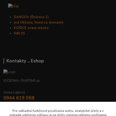
DARGOV (Štúrova 1)
(od Hiltonu, hneď za dverami)
KOŠICE stare mesto
040 01
Kontakty .. Eshop
YODEYMA-PARFEMY.sk
Alena Lejková
0944 619 068
Nonstop
Pre základnú funkčnosť používania webu, analytické účely a v
yodeyma.parfemy@gmail.com
prípade udelenia súhlasu aj na účely cielenia reklamy využívame