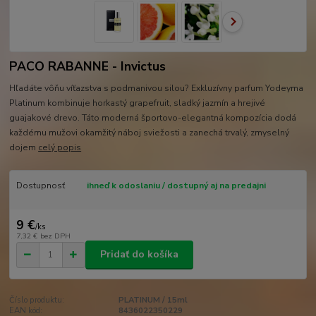
PACO RABANNE - Invictus
Hľadáte vôňu víťazstva s podmanivou silou? Exkluzívny parfum Yodeyma
Platinum kombinuje horkastý grapefruit, sladký jazmín a hrejivé
guajakové drevo. Táto moderná športovo-elegantná kompozícia dodá
každému mužovi okamžitý náboj sviežosti a zanechá trvalý, zmyselný
dojem
celý popis
Dostupnosť
ihneď k odoslaniu / dostupný aj na predajni
9 €
/
ks
7,32 €
bez DPH
Pridať do košíka
Číslo produktu:
PLATINUM / 15ml
EAN kód:
8436022350229