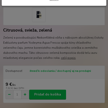
Citrusová, svieža, zelená
Zelený a povzbudzujúci Nekonfliktná vôňa s nábojom absolútnej čistoty.
Exkluzívny parfum Yodeyma Agua Fresca spája tóny chladivého
zeleného čaju, jemne korenistého muškátového orieška a zemitého
dubového machu. Táto citrusovo-zelená kompozícia dodá telu auru
mladistvej elegancie počas celého roka.
celý popis
Dostupnosť
ihneď k odoslaniu / dostupný aj na predajni
9 €
/
ks
7,32 €
bez DPH
Pridať do košíka