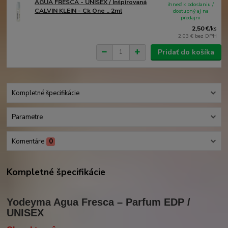
AGUA FRESCA - UNISEX / Inšpirovaná
ihneď k odoslaniu /
CALVIN KLEIN - Ck One .. 2ml
dostupný aj na
predajni
2,50 €
/
ks
2,03 €
bez DPH
Pridať do košíka
Kompletné špecifikácie
Parametre
Komentáre
0
Kompletné špecifikácie
Yodeyma Agua Fresca – Parfum EDP /
UNISEX