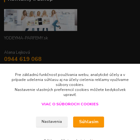
YODEYMA-PARFEMY.sk
Alena Lejková
0944 619 068
Nonstop
Pre základnú funkčnosť používania webu, analytické účely a v
yodeyma.parfemy@gmail.com
prípade udelenia súhlasu aj na účely cielenia reklamy využívame
súbory cookies.
Nastavenie vlastných preferencií cookies môžete kedykoľvek
upraviť.
VIAC O SÚBOROCH COOKIES
Upravit sběr cookies.
Súhlasím
Nastavenia
LUXUS V JEDNEJ KVAPKE