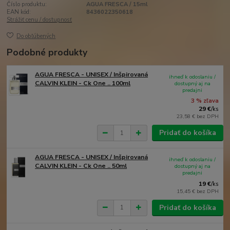
Číslo produktu:
AGUA FRESCA / 15ml
EAN kód:
8436022350618
Strážiť cenu / dostupnosť
Do obľúbených
Podobné produkty
AGUA FRESCA - UNISEX / Inšpirovaná
ihneď k odoslaniu /
CALVIN KLEIN - Ck One .. 100ml
dostupný aj na
predajni
3 % zľava
29 €
/
ks
23,58 €
bez DPH
Pridať do košíka
AGUA FRESCA - UNISEX / Inšpirovaná
ihneď k odoslaniu /
CALVIN KLEIN - Ck One .. 50ml
dostupný aj na
predajni
19 €
/
ks
15,45 €
bez DPH
Pridať do košíka