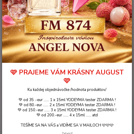
One .. 15ml
🩷 PRAJEME VÁM KRÁSNY AUGUST
🩷
Ku každej objednávočke /hodnota produktov/
💚 od 35 .-eur ...... 1 x 15ml YODEYMA tester ZDARMA !
💚 od 80.-eur ...... 2 x 15ml YODEYMA tester ZDARMA !
💚 od 150.-eur ...... 3 x 15ml YODEYMA tester ZDARMA !
💚 od 200.-eur ...... 4 x 15ml ...... atd
TEŠÍME SA NA VÁS a VIDÍME SA V MAILOCH 🩷🩷🩷
Zatvoriť