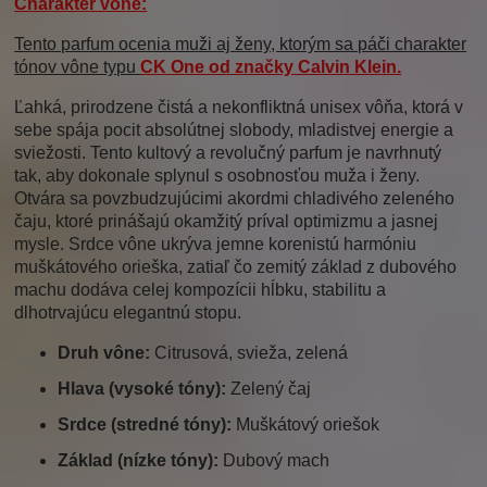
Charakter vône:
Tento parfum ocenia muži aj ženy, ktorým sa páči charakter
tónov vône typu
CK One
od značky
Calvin Klein
.
Ľahká, prirodzene čistá a nekonfliktná unisex vôňa, ktorá v
sebe spája pocit absolútnej slobody, mladistvej energie a
sviežosti. Tento kultový a revolučný parfum je navrhnutý
tak, aby dokonale splynul s osobnosťou muža i ženy.
Otvára sa povzbudzujúcimi akordmi chladivého zeleného
čaju, ktoré prinášajú okamžitý príval optimizmu a jasnej
mysle. Srdce vône ukrýva jemne korenistú harmóniu
muškátového orieška, zatiaľ čo zemitý základ z dubového
machu dodáva celej kompozícii hĺbku, stabilitu a
dlhotrvajúcu elegantnú stopu.
Druh vône:
Citrusová, svieža, zelená
Hlava (vysoké tóny):
Zelený čaj
Srdce (stredné tóny):
Muškátový oriešok
Základ (nízke tóny):
Dubový mach