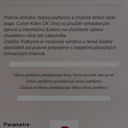
Právna doložka: Názvy parfumov a značiek tretích strán
(napr. Calvin Klein CK One) sú použité výhradne pre
opisnú a informačnú funkciu na uľahčenie výberu
charakteru vône pre zákazníka.
Značka Yodeyma je nezávislý výrobca a nemá žiadne
obchodné ani právne prepojenie s majiteľmi pôvodných
ochranných známok.
calvin klein ck one, ck one, calvin klein, ck, one, ckone
Hlava parfému predstavuje tóny, ktoré pocítite ako prvé.
Srdce parfému predstavuje dušu parfému.
Základ parfému predstavuje hĺbku vône parfému.
calvin klein one, agua fresca, yodeyma agua fresca
Parametre