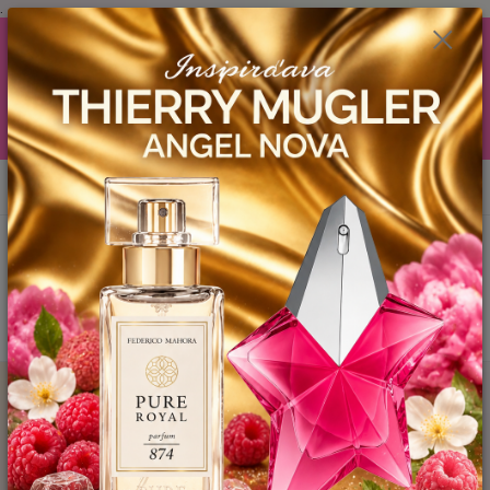
.
AKCIA (zobrazí sa v nákupnom košíku) ! ...... Ku každej objednávočke ❤️
od .. 35 .-eur CENA PRODUKTOV si môžte vybrať .. 15ml YODEYMA
tester ZDARMA ! ❤️ od 80.-eur .. 2 x 15ml, ❤️ od 150.-eur .. 3 x 15ml ❤️
od 200.-eur 4 x 15ml atd. YODEYMA tester ZDARMA .. (TIE VŠAK
TERBA VPÍSAŤ V SEKCII DODACE ÚDAJE) ! Akcia platí do vyčerpania
skladových zásob! ...... TEŠÍME SA NA VÁS a VIDÍME SA V MAILOCH a v
Košiciach :) aj OSOBNE. 👋🤚👋 .. 🌹🌹🌹
0
ks
EUR
0944 619 068
za
0 €
Menu
Hľadať
Úvod
YODEYMA - PÁNSKE PARFEMY
15ml
AGUA FRESCA -
UNISEX / Inšpirovaná CALVIN KLEIN - Ck One .. 15ml
AGUA FRESCA - UNISEX /
Inšpirovaná CALVIN KLEIN - Ck