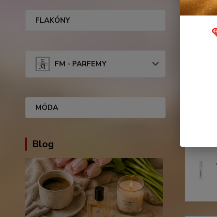
FLAKÓNY
Podobn
FM - PARFEMY
MÓDA
Blog