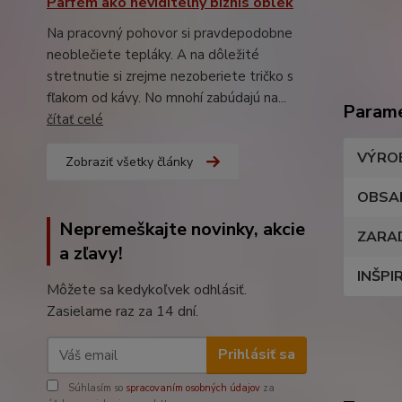
Parfém ako neviditeľný biznis oblek
Na pracovný pohovor si pravdepodobne
neoblečiete tepláky. A na dôležité
stretnutie si zrejme nezoberiete tričko s
fľakom od kávy. No mnohí zabúdajú na...
Param
čítať celé
VÝRO
Zobraziť všetky články
OBSA
Nepremeškajte novinky, akcie
ZARA
a zľavy!
INŠPI
Môžete sa kedykoľvek odhlásiť.
Zasielame raz za 14 dní.
Prihlásiť sa
Súhlasím so
spracovaním osobných údajov
za