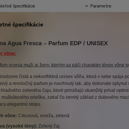
etné špecifikácie
Parametre
tné špecifikácie
a Agua Fresca – Parfum EDP / UNISEX
r vône:
fum ocenia muži aj ženy, ktorým sa páči charakter tónov vône 
irodzene čistá a nekonfliktná unisex vôňa, ktorá v sebe spája po
tový a revolučný parfum je navrhnutý tak, aby dokonale splynu
hladivého zeleného čaju, ktoré prinášajú okamžitý príval opti
muškátového orieška, zatiaľ čo zemitý základ z dubového machu
úcu elegantnú stopu.
h vône:
Citrusová, svieža, zelená
va (vysoké tóny):
Zelený čaj