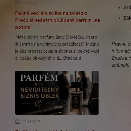
06.07.2026
Srd
Pekné veci nie sú iba na sviatok:
Zák
Prečo si nešetriť obľúbený parfum „na
potom“
Máte doma parfum, šaty či sviečku, ktoré
si šetríte na výnimočnú príležitosť? Možno
Právna do
je čas prestať čakať a dopriať si pekné veci
informač
aj počas obyčajného d...
čítať celé
Značka Y
známok.
22.06.2026