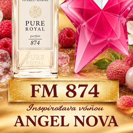
chladi
zemité
telu a
Dos
29
23,
Číslo
produkt
29,75 €
Strážiť
- 3 %
Do 