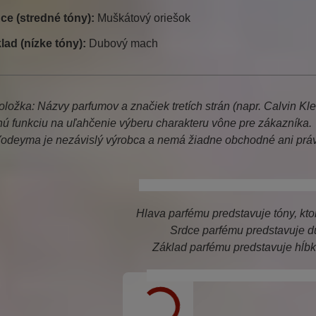
ce (stredné tóny):
Muškátový oriešok
lad (nízke tóny):
Dubový mach
ložka: Názvy parfumov a značiek tretích strán (napr. Calvin Kl
nú funkciu na uľahčenie výberu charakteru vône pre zákazníka.
odeyma je nezávislý výrobca a nemá žiadne obchodné ani práv
calvin klein ck one, ck one, calvin k
Hlava parfému predstavuje tóny, ktor
Srdce parfému predstavuje d
Základ parfému predstavuje hĺb
calvin klein one, agua fresca, yo