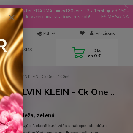
YODEYMA tester ZDARMA ! ❤️ od 80.-eur .. 2 x 15ml, ❤️ od 150.-
ia platí do vyčerpania skladových zásob! ...... TEŠÍME SA NA
🌹🌹
Prihlásenie
EUR
návky aj cez SMS
0
ks
za
0 €
 619 068
rovaná CALVIN KLEIN - Ck One .. 100ml
á CALVIN KLEIN - Ck One ..
usová, svieža, zelená
 a povzbudzujúci Nekonfliktná vôňa s nábojom absolútnej
y. Exkluzívny parfum Yodeyma Agua Fresca spája tóny