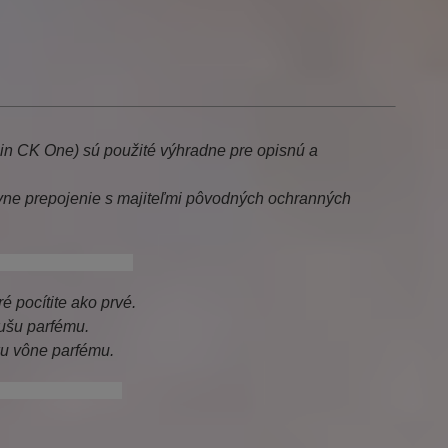
ein CK One) sú použité výhradne pre opisnú a
ne prepojenie s majiteľmi pôvodných ochranných
lein, ck, one, ckone
é pocítite ako prvé.
ušu parfému.
ku vône parfému.
deyma agua fresca