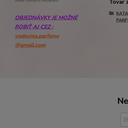
Tovar 
účelom zasielania newslettera.
KATA
OBJEDNÁVKY JE MOŽNÉ
PAR
ROBIŤ AJ CEZ :
yodeyma.parfemy
@gmail.com
Ne