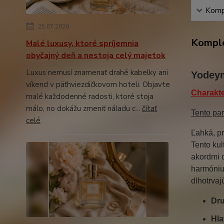
Kompl
25.07.2026
Komple
Malé luxusy, ktoré spríjemnia
obyčajný deň a nestoja celý majetok
Luxus nemusí znamenať drahé kabelky ani
Yodeym
víkend v päťhviezdičkovom hoteli. Objavte
Charakte
malé každodenné radosti, ktoré stoja
málo, no dokážu zmeniť náladu c...
čítať
Tento par
celé
Ľahká, pr
Tento kul
akordmi c
harmóniu 
dlhotrvaj
Dru
Hla