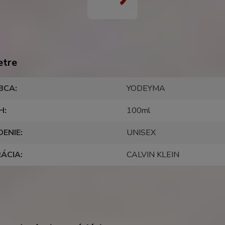
etre
BCA
YODEYMA
H
100ml
DENIE
UNISEX
RÁCIA
CALVIN KLEIN