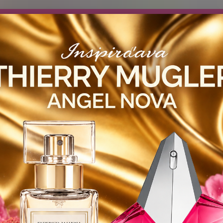
návočke ❤️ od .. 35 .-eur CENA PRODUKTOV si môžte vybrať .. 15ml 
 ZDARMA .. (TIE VŠAK TERBA VPÍSAŤ V SEKCII DODACE ÚDAJE) ! Akc
 a VIDÍME SA V MAILOCH a v Košiciach :) aj OSOBNE. 👋🤚👋 .. 🌹
LIST PÁNI
KATALÓG
Blog
Objed
Hľadať
0944
YODEYMA - PÁNSKE PARFEMY
100ml
AGUA FRESCA - UNISEX / Inšpi
 FRESCA - UNISEX / Inšpirovan
ml
Citr
Zelený
čistot