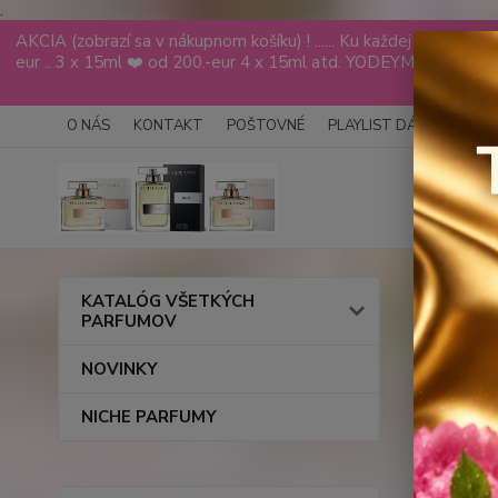
.
AKCIA (zobrazí sa v nákupnom košíku) ! ...... Ku každej objed
eur .. 3 x 15ml ❤️ od 200.-eur 4 x 15ml atd. YODEYMA tester
VÁS
O NÁS
KONTAKT
POŠTOVNÉ
PLAYLIST DÁMY
PLAY
Úvod
KATALÓG VŠETKÝCH
PARFUMOV
AGUA
NOVINKY
100
NICHE PARFUMY