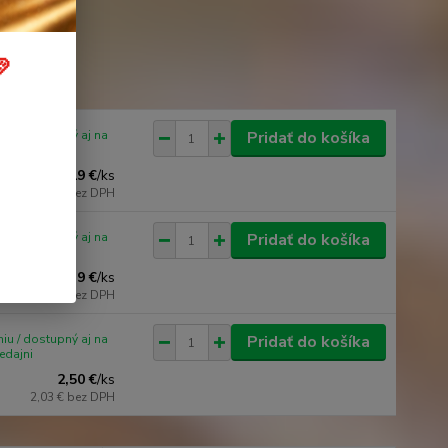

iu / dostupný aj na
Pridať do košíka
edajni
19 €
/
ks
15,45 €
bez DPH
iu / dostupný aj na
Pridať do košíka
edajni
9 €
/
ks
7,32 €
bez DPH
iu / dostupný aj na
Pridať do košíka
edajni
2,50 €
/
ks
2,03 €
bez DPH