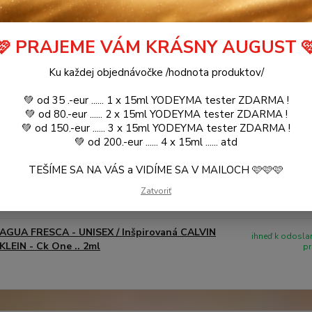
🩷 PRAJEME VÁM KRÁSNY AUGUST 
é produkty
Ku každej objednávočke /hodnota produktov/
AGUA FRESCA - UNISEX / Inšpirovaná CALVIN
ihneď k odoslan
💚 od 35 .-eur ...... 1 x 15ml YODEYMA tester ZDARMA !
KLEIN - Ck One .. 50ml
pr
💚 od 80.-eur ...... 2 x 15ml YODEYMA tester ZDARMA !
💚 od 150.-eur ...... 3 x 15ml YODEYMA tester ZDARMA !
💚 od 200.-eur ...... 4 x 15ml ...... atd
AGUA FRESCA - UNISEX / Inšpirovaná CALVIN
ihneď k odoslan
TEŠÍME SA NA VÁS a VIDÍME SA V MAILOCH 🩷🩷🩷
KLEIN - Ck One .. 15ml
pr
Zatvoriť
AGUA FRESCA - UNISEX / Inšpirovaná CALVIN
ihneď k odoslan
KLEIN - Ck One .. 2ml
pr