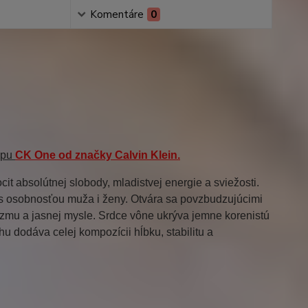
Komentáre
0
typu
CK One
od značky
Calvin Klein
.
cit absolútnej slobody, mladistvej energie a sviežosti.
l s osobnosťou muža i ženy. Otvára sa povzbudzujúcimi
mizmu a jasnej mysle. Srdce vône ukrýva jemne korenistú
 dodáva celej kompozícii hĺbku, stabilitu a