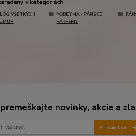
zaradený v kategóriách
LÓG VŠETKÝCH
YODEYMA - PÁNSKE
PÁN
FUMOV
PARFEMY
premeškajte novinky, akcie a zľa
Prihlásiť sa