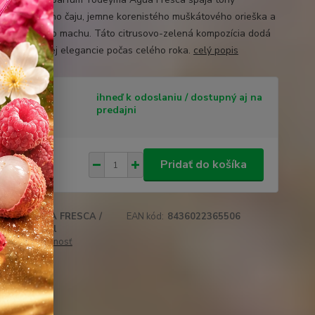
vého zeleného čaju, jemne korenistého muškátového orieška a
ho dubového machu. Táto citrusovo-zelená kompozícia dodá
uru mladistvej elegancie počas celého roka.
celý popis
tupnosť
ihneď k odoslaniu / dostupný aj na
predajni
 €
/
ks
Pridať do košíka
58 €
bez DPH
AGUA FRESCA /
EAN kód:
8436022365506
u:
100ml
 cenu / dostupnosť
obľúbených