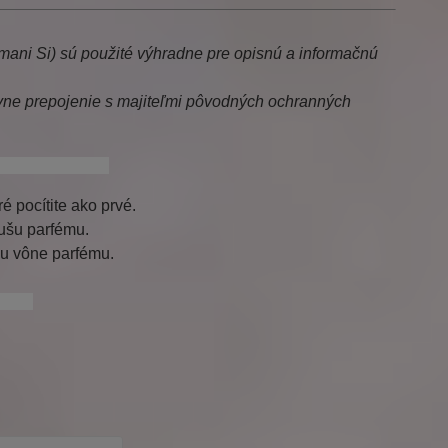
rmani Si) sú použité výhradne pre opisnú a informačnú
ne prepojenie s majiteľmi pôvodných ochranných
 armani si pasion
é pocítite ako prvé.
ušu parfému.
ku vône parfému.
riana