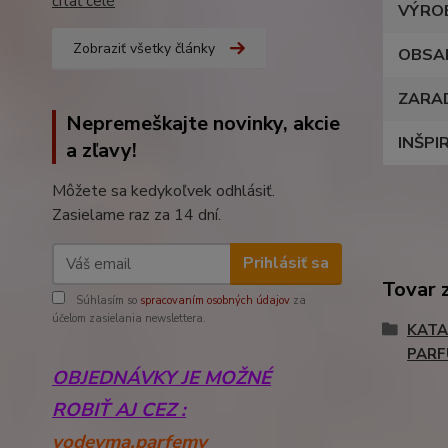
čítať celé
VÝRO
Zobraziť všetky články
OBSA
ZARA
Nepremeškajte novinky, akcie
INŠPI
a zľavy!
Môžete sa kedykoľvek odhlásiť.
Zasielame raz za 14 dní.
Prihlásiť sa
Tovar 
Súhlasím so
spracovaním osobných údajov
za
účelom zasielania newslettera.
KATA
PAR
OBJEDNÁVKY JE MOŽNÉ
ROBIŤ AJ CEZ :
yodeyma.parfemy