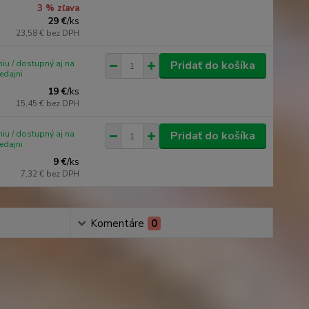
3 % zľava
29 €
/
ks
23,58 €
bez DPH
iu / dostupný aj na
Pridať do košíka
edajni
19 €
/
ks
15,45 €
bez DPH
iu / dostupný aj na
Pridať do košíka
edajni
9 €
/
ks
7,32 €
bez DPH
Komentáre
0