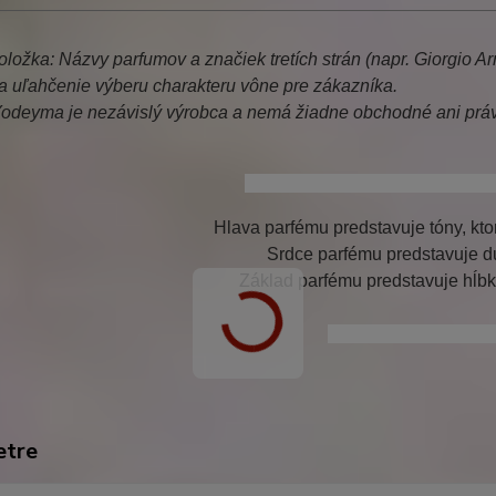
ložka: Názvy parfumov a značiek tretích strán (napr. Giorgio A
a uľahčenie výberu charakteru vône pre zákazníka.
odeyma je nezávislý výrobca a nemá žiadne obchodné ani práv
giorgio armani si, armani si, si,
Hlava parfému predstavuje tóny, ktor
Srdce parfému predstavuje d
Základ parfému predstavuje hĺb
adriana, yodeyma ad
etre