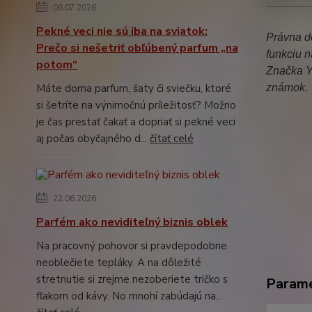
06.07.2026
Pekné veci nie sú iba na sviatok:
Právna do
Prečo si nešetriť obľúbený parfum „na
funkciu n
potom“
Značka Y
Máte doma parfum, šaty či sviečku, ktoré
známok.
si šetríte na výnimočnú príležitosť? Možno
je čas prestať čakať a dopriať si pekné veci
aj počas obyčajného d...
čítať celé
22.06.2026
Parfém ako neviditeľný biznis oblek
Na pracovný pohovor si pravdepodobne
neoblečiete tepláky. A na dôležité
stretnutie si zrejme nezoberiete tričko s
Param
fľakom od kávy. No mnohí zabúdajú na...