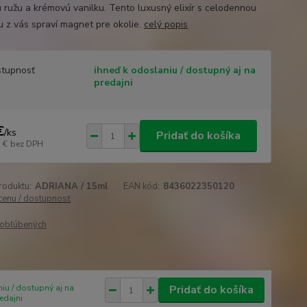
 ružu a krémovú vanilku. Tento luxusný elixír s celodennou
u z vás spraví magnet pre okolie.
celý popis
tupnosť
ihneď k odoslaniu / dostupný aj na
predajni
€
/
ks
Pridať do košíka
 €
bez DPH
roduktu:
ADRIANA / 15ml
EAN kód:
8436022350120
 cenu / dostupnosť
obľúbených
iu / dostupný aj na
Pridať do košíka
edajni