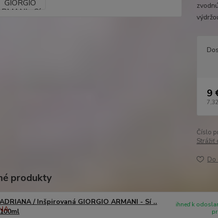
zvodnú
výdržo
Dos
9 
7,32
Číslo p
Strážiť
Do 
é produkty
ADRIANA / Inšpirovaná GIORGIO ARMANI - Sí ..
ihneď k odoslan
100ml
pr