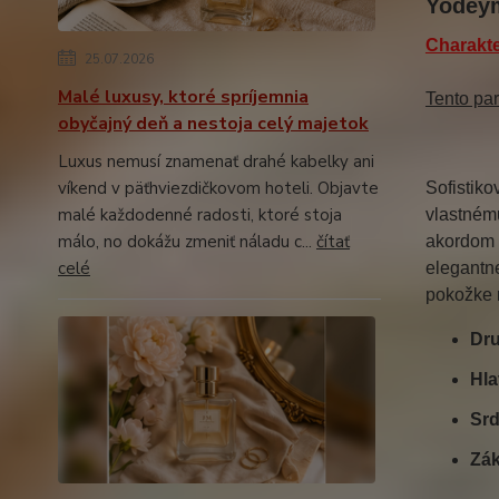
Yodeym
Charakte
25.07.2026
Malé luxusy, ktoré spríjemnia
Tento par
obyčajný deň a nestoja celý majetok
Luxus nemusí znamenať drahé kabelky ani
víkend v päťhviezdičkovom hoteli. Objavte
Sofistiko
malé každodenné radosti, ktoré stoja
vlastnému
málo, no dokážu zmeniť náladu c...
čítať
akordom n
celé
elegantne
pokožke 
Dru
Hla
Srd
Zák