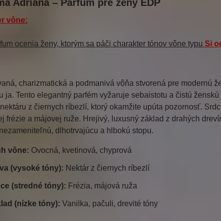
a Adriana – Parfum pre ženy EDP
r vône:
fum ocenia ženy, ktorým sa páči charakter tónov vône typu
Si
o
vaná, charizmatická a podmanivá vôňa stvorená pre modernú žen
 ja. Tento elegantný parfém vyžaruje sebaistotu a čistú žensk
ektáru z čiernych ríbezlí, ktorý okamžite upúta pozornosť. Srd
j frézie a májovej ruže. Hrejivý, luxusný základ z drahých dreví
nezameniteľnú, dlhotrvajúcu a hlbokú stopu.
h vône:
Ovocná, kvetinová, chyprová
va (vysoké tóny):
Nektár z čiernych ríbezlí
ce (stredné tóny):
Frézia, májová ruža
lad (nízke tóny):
Vanilka, pačuli, drevité tóny