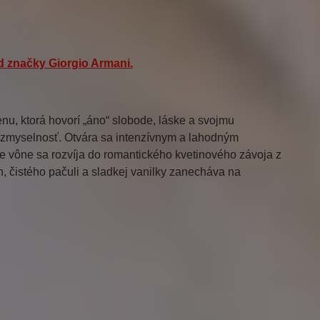
d značky
Giorgio Armani
.
u, ktorá hovorí „áno“ slobode, láske a svojmu
ú zmyselnosť. Otvára sa intenzívnym a lahodným
ce vône sa rozvíja do romantického kvetinového závoja z
n, čistého pačuli a sladkej vanilky zanecháva na