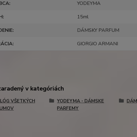
BCA
YODEYMA
H
15ml
DENIE
DÁMSKY PARFUM
RÁCIA
GIORGIO ARMANI
zaradený v kategóriách
LÓG VŠETKÝCH
YODEYMA - DÁMSKE
DÁM
FUMOV
PARFEMY