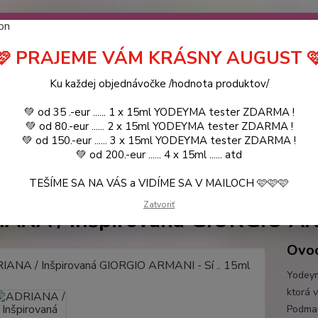
návočke ❤️ od .. 35 .-eur CENA PRODUKTOV si môžte vybrať .. 15ml 
 ZDARMA .. (TIE VŠAK TERBA VPÍSAŤ V SEKCII DODACE ÚDAJE) ! Akc
 a VIDÍME SA V MAILOCH a v Košiciach :) aj OSOBNE. 👋🤚👋 .. 🌹
🩷 PRAJEME VÁM KRÁSNY AUGUST 
LIST PÁNI
KATALÓG
Blog
Ku každej objednávočke /hodnota produktov/
💚 od 35 .-eur ...... 1 x 15ml YODEYMA tester ZDARMA !
Objed
Hľadať
💚 od 80.-eur ...... 2 x 15ml YODEYMA tester ZDARMA !
0944
💚 od 150.-eur ...... 3 x 15ml YODEYMA tester ZDARMA !
💚 od 200.-eur ...... 4 x 15ml ...... atd
TEŠÍME SA NA VÁS a VIDÍME SA V MAILOCH 🩷🩷🩷
YODEYMA - DÁMSKE PARFEMY
15ml
ADRIANA / Inšpirovaná GIORGI
Zatvoriť
ANA / Inšpirovaná GIORGIO ARM
Ovoc
Yodeym
ktorá 
Podman