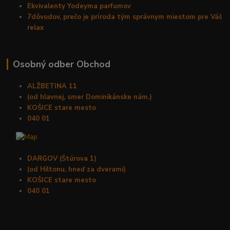
Ekvivalenty Yodeyma parfumov
7dôvodov, prečo je príroda tým správnym miestom pre Váš
relax
Osobný odber Obchod
ALŽBETINA 11
(od hlavnej, smer Dominikánske nám.)
KOŠICE stare mesto
040 01
DARGOV (Štúrova 1)
(od Hiltonu, hneď za dverami)
KOŠICE stare mesto
040 01