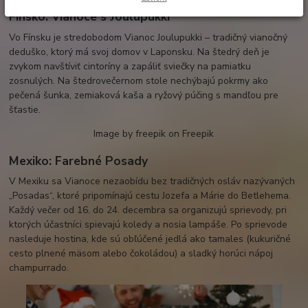
Fínsko: Vianoce s Joulupukki
Vo Fínsku je stredobodom Vianoc Joulupukki – tradičný vianočný
deduško, ktorý má svoj domov v Laponsku. Na štedrý deň je
zvykom navštíviť cintoríny a zapáliť sviečky na pamiatku
zosnulých. Na štedrovečernom stole nechýbajú pokrmy ako
pečená šunka, zemiaková kaša a ryžový púčing s mandľou pre
šťastie.
Image by freepik on Freepik
Mexiko: Farebné Posady
V Mexiku sa Vianoce nezaobídu bez tradičných osláv nazývaných
„Posadas“, ktoré pripomínajú cestu Jozefa a Márie do Betlehema.
Každý večer od 16. do 24. decembra sa organizujú sprievody, pri
ktorých účastníci spievajú koledy a nosia lampáše. Po sprievode
nasleduje hostina, kde sú obľúčené jedlá ako tamales (kukuričné
cesto plnené mäsom alebo čokoládou) a sladký horúci nápoj
champurrado.