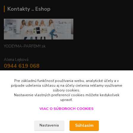
Kontakty .. Eshop
YODEYMA-PARFEMY.sk
Alena Lejková
0944 619 068
Nonstop
Pre základnú funkčnosť používania webu, analytické účely a v
yodeyma.parfemy@gmail.com
prípade udelenia súhlasu aj na účely cielenia reklamy využívame
súbory cookies.
Nastavenie vlastných preferencií cookies môžete kedykoľvek
upraviť.
VIAC O SÚBOROCH COOKIES
Upravit sběr cookies.
Súhlasím
Nastavenia