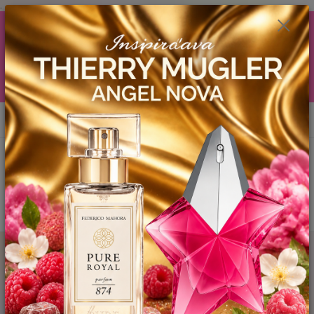
.
AKCIA (zobrazí sa v nákupnom košíku) ! ...... Ku každej objednávočke ❤️
od .. 35 .-eur CENA PRODUKTOV si môžte vybrať .. 15ml YODEYMA
tester ZDARMA ! ❤️ od 80.-eur .. 2 x 15ml, ❤️ od 150.-eur .. 3 x 15ml ❤️
od 200.-eur 4 x 15ml atd. YODEYMA tester ZDARMA .. (TIE VŠAK
TERBA VPÍSAŤ V SEKCII DODACE ÚDAJE) ! Akcia platí do vyčerpania
skladových zásob! ...... TEŠÍME SA NA VÁS a VIDÍME SA V MAILOCH a v
Košiciach :) aj OSOBNE. 👋🤚👋 .. 🌹🌹🌹
0
ks
EUR
0944 619 068
za
0 €
Menu
Hľadať
Kategórie blogu
Štítky blogu