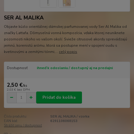
SER AL MALIKA
Objavte kúzlo orientálnej dámskej parfumovanej vody Ser Al Malika od
značky Lattafa. Dômyselná vonná kompozícia, vďaka ktorej neuniknete
pozornosti nikoho vo vašom okolí. Svieže citrusové akordy sprevádzajú
jemnú, korenistú arómu, ktorá sa postupne mení v spojení oudu s
kvetinovými a zemitými tónmi,...
celý popis
Dostupnosť
ihneď k odoslaniu / dostupný aj na predajni
2,50 €
/
ks
2,03 €
bez DPH
Pridať do košíka
Číslo produktu:
SER AL MALIKA / vzorka
EAN kód:
6291106068153
Strážiť cenu / dostupnosť