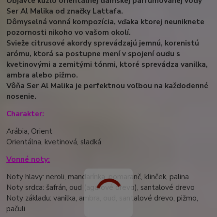
Objavte kúzlo orientálnej dámskej parfumovanej vody
Ser Al Malika od značky Lattafa.
Dômyselná vonná kompozícia, vďaka ktorej neuniknete
pozornosti nikoho vo vašom okolí.
Svieže citrusové akordy sprevádzajú jemnú, korenistú
arómu, ktorá sa postupne mení v spojení oudu s
kvetinovými a zemitými tónmi, ktoré sprevádza vanilka,
ambra alebo pižmo.
Vôňa Ser Al Malika je perfektnou voľbou na každodenné
nosenie.
Charakter:
Arábia, Orient
Orientálna, kvetinová, sladká
Vonné noty:
Noty hlavy: neroli, mandarínka, pomaranč, klinček, palina
Noty srdca: šafrán, oud (
agarové drevo
), santalové drevo
Noty základu: vanilka, ambra, oud, santalové drevo, pižmo,
pačuli