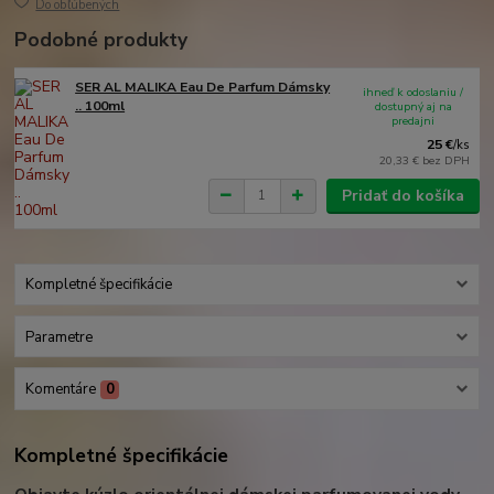
Do obľúbených
Podobné produkty
SER AL MALIKA Eau De Parfum Dámsky
ihneď k odoslaniu /
.. 100ml
dostupný aj na
predajni
25 €
/
ks
20,33 €
bez DPH
Pridať do košíka
Kompletné špecifikácie
Parametre
Komentáre
0
Kompletné špecifikácie