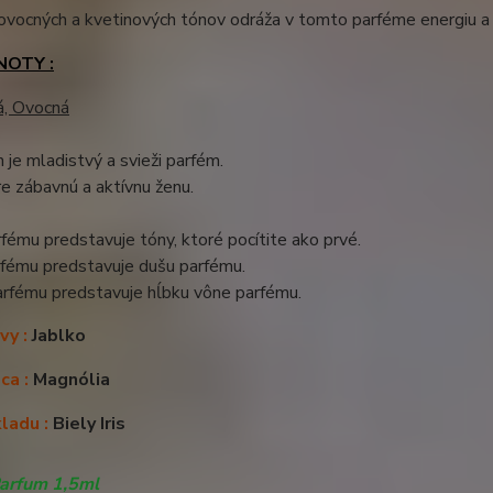
ovocných a kvetinových tónov odráža v tomto parféme energiu a
NOTY :
á, Ovocná
 je mladistvý a svieži parfém.
e zábavnú a aktívnu ženu.
fému predstavuje tóny, ktoré pocítite ako prvé.
rfému predstavuje dušu parfému.
arfému predstavuje hĺbku vône parfému.
vy :
Jablko
ca :
Magnólia
ladu :
Biely Iris
arfum 1,5ml