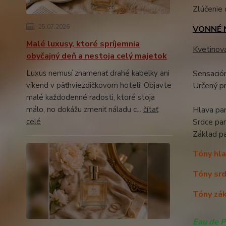
Zlúčenie 
25.07.2026
VONNÉ 
Malé luxusy, ktoré spríjemnia
Kvetinov
obyčajný deň a nestoja celý majetok
Luxus nemusí znamenať drahé kabelky ani
Sensación
víkend v päťhviezdičkovom hoteli. Objavte
Určený pr
malé každodenné radosti, ktoré stoja
málo, no dokážu zmeniť náladu c...
čítať
Hlava par
celé
Srdce pa
Základ p
Tóny hla
Tóny srd
Tóny zák
Eau de P