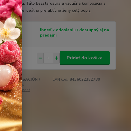
 bieleho irisu. Táto bezstarostná a vzdušná kompozícia s
ou výdržou je ideálna pre aktívne ženy
celý popis
tupnosť
ihneď k odoslaniu / dostupný aj na
predajni
€
/
ks
Pridať do košíka
 €
bez DPH
SENSACIÓN /
EAN kód:
8436022352780
u:
15ml
 cenu / dostupnosť
obľúbených