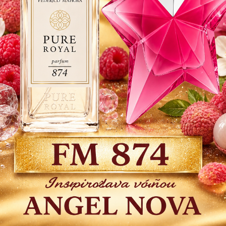
podtón
výborn
Dos
9 
7,32
Číslo
produkt
Strážiť
Do 