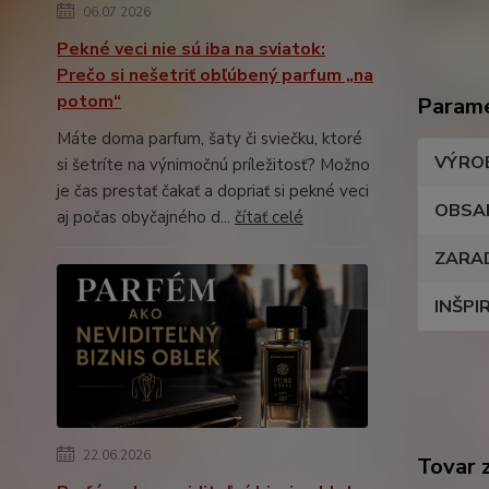
06.07.2026
Pekné veci nie sú iba na sviatok:
Prečo si nešetriť obľúbený parfum „na
potom“
Param
Máte doma parfum, šaty či sviečku, ktoré
VÝRO
si šetríte na výnimočnú príležitosť? Možno
je čas prestať čakať a dopriať si pekné veci
OBSA
aj počas obyčajného d...
čítať celé
ZARA
INŠPI
22.06.2026
Tovar 