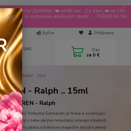
YODEYMA tester ZDARMA ! ❤️ od 80.-eur .. 2 x 15ml, ❤️ od 150.-
ia platí do vyčerpania skladových zásob! ...... TEŠÍME SA NA
🌹🌹
Prihlásenie
EUR
návky aj cez SMS
0
ks
za
0 €
 619 068
H LAUREN - Ralph .. 15ml
UREN - Ralph .. 15ml
PH LAUREN - Ralph
tý a energický Yodeyma Sensación je hravý a osviežujúci
 parfum, ktorý v sebe ukrýva nespútanú energiu mladosti.
é tóny zeleného jablka a krémovej magnólie dotvára jemný