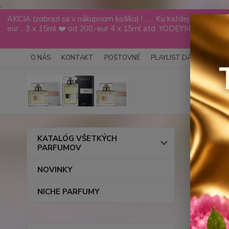
.
AKCIA (zobrazí sa v nákupnom košíku) ! ...... Ku každej objed
eur .. 3 x 15ml ❤️ od 200.-eur 4 x 15ml atd. YODEYMA tester
VÁS
O NÁS
KONTAKT
POŠTOVNÉ
PLAYLIST DÁMY
PLAY
Úvod
KATALÓG VŠETKÝCH
PARFUMOV
SENS
NOVINKY
NICHE PARFUMY