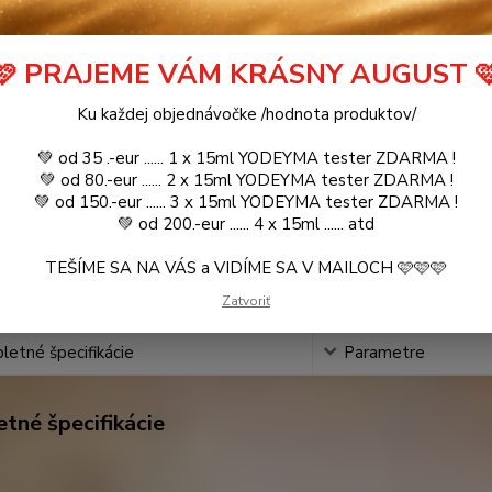
é produkty
🩷 PRAJEME VÁM KRÁSNY AUGUST 
SENSACIÓN / Inšpirovaná RALPH LAUREN -
ihneď k odoslan
Ralph .. 100ml
pr
Ku každej objednávočke /hodnota produktov/
💚 od 35 .-eur ...... 1 x 15ml YODEYMA tester ZDARMA !
💚 od 80.-eur ...... 2 x 15ml YODEYMA tester ZDARMA !
💚 od 150.-eur ...... 3 x 15ml YODEYMA tester ZDARMA !
SENSACIÓN / Inšpirovaná RALPH LAUREN -
ihneď k odoslan
💚 od 200.-eur ...... 4 x 15ml ...... atd
Ralph .. 2ml
pr
TEŠÍME SA NA VÁS a VIDÍME SA V MAILOCH 🩷🩷🩷
Zatvoriť
etné špecifikácie
Parametre
tné špecifikácie