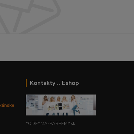
Kontakty .. Eshop
ikánske
YODEYMA-PARFEMY.sk