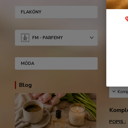
Podobn
FLAKÓNY
FM - PARFEMY
MÓDA
Blog
Kompl
Komple
POPIS :