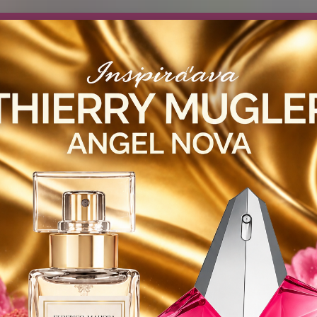
návočke ❤️ od .. 35 .-eur CENA PRODUKTOV si môžte vybrať .. 15ml 
 ZDARMA .. (TIE VŠAK TERBA VPÍSAŤ V SEKCII DODACE ÚDAJE) ! Akc
 a VIDÍME SA V MAILOCH a v Košiciach :) aj OSOBNE. 👋🤚👋 .. 🌹
LIST PÁNI
KATALÓG
Blog
Objed
Hľadať
0944
YODEYMA - DÁMSKE PARFEMY
15ml
SENSACIÓN / Inšpirovaná RALP
ACIÓN / Inšpirovaná RALPH LA
RAL
Šťavna
ovocný
Iskriv