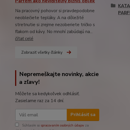
Parfém ako neviditeľný biznis oblek
KATA
Na pracovný pohovor si pravdepodobne
PAR
neoblečiete tepláky. A na dôležité
stretnutie si zrejme nezoberiete tričko s
fľakom od kávy. No mnohí zabúdajú na...
čítať celé
Zobraziť všetky články
Nepremeškajte novinky, akcie
a zľavy!
Môžete sa kedykoľvek odhlásiť.
Zasielame raz za 14 dní.
Prihlásiť sa
Súhlasím so
spracovaním osobných údajov
za