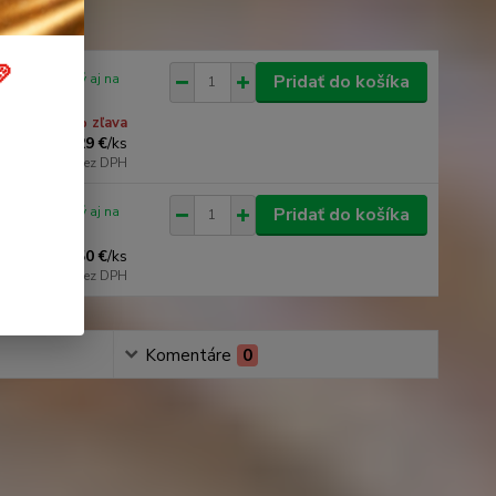

iu / dostupný aj na
Pridať do košíka
edajni
3 % zľava
29 €
/
ks
23,58 €
bez DPH
iu / dostupný aj na
Pridať do košíka
edajni
2,50 €
/
ks
2,03 €
bez DPH
Komentáre
0