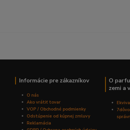
Informácie pre zákazníkov
O parfu
zemi a 
O nás
Ako vrátiť tovar
Ekviv
VOP / Obchodné podmienky
7dôvod
Odstúpenie od kúpnej zmluvy
správ
Reklamácia
GDPR / Ochrana osobných údajov