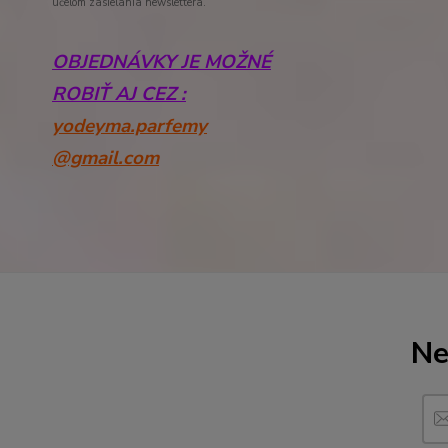
účelom zasielania newslettera.
OBJEDNÁVKY JE MOŽNÉ
ROBIŤ AJ CEZ :
yodeyma.parfemy
@gmail.com
Ne