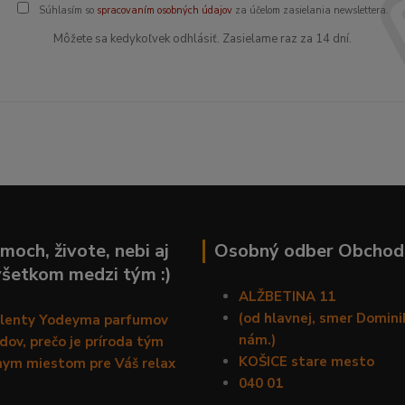
Súhlasím so
spracovaním osobných údajov
za účelom zasielania newslettera.
Môžete sa kedykoľvek odhlásiť. Zasielame raz za 14 dní.
moch, živote, nebi aj
Osobný odber Obchod
všetkom medzi tým :)
ALŽBETINA 11
(od hlavnej, smer Domin
alenty Yodeyma parfumov
nám.)
ov, prečo je príroda tým
KOŠICE stare mesto
nym miestom pre Váš relax
040 01