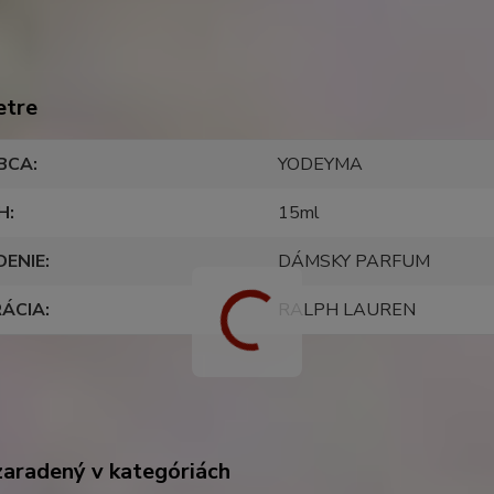
etre
BCA
YODEYMA
H
15ml
DENIE
DÁMSKY PARFUM
RÁCIA
RALPH LAUREN
zaradený v kategóriách