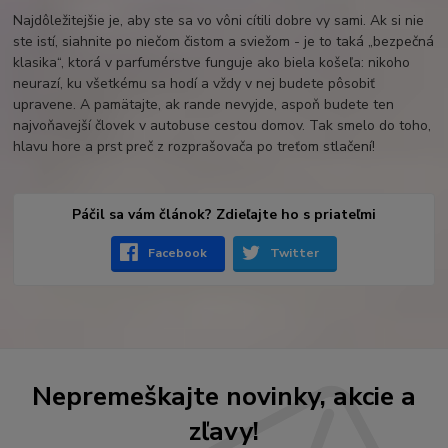
Najdôležitejšie je, aby ste sa vo vôni cítili dobre vy sami. Ak si nie
ste istí, siahnite po niečom čistom a sviežom - je to taká „bezpečná
klasika“, ktorá v parfumérstve funguje ako biela košeľa: nikoho
neurazí, ku všetkému sa hodí a vždy v nej budete pôsobiť
upravene. A pamätajte, ak rande nevyjde, aspoň budete ten
najvoňavejší človek v autobuse cestou domov. Tak smelo do toho,
hlavu hore a prst preč z rozprašovača po treťom stlačení!
Páčil sa vám článok? Zdieľajte ho s priateľmi
Facebook
Twitter
Nepremeškajte novinky, akcie a
zľavy!