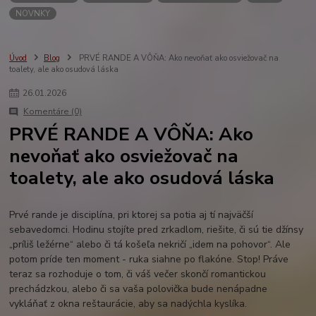
NOVNKY
Úvod
Blog
PRVÉ RANDE A VÔŇA: Ako nevoňať ako osviežovač na
toalety, ale ako osudová láska
26
.
01
.
2026
Komentáre (0)
PRVÉ RANDE A VÔŇA: Ako
nevoňať ako osviežovač na
toalety, ale ako osudová láska
Prvé rande je disciplína, pri ktorej sa potia aj tí najväčší
sebavedomci. Hodinu stojíte pred zrkadlom, riešite, či sú tie džínsy
„príliš ležérne“ alebo či tá košeľa nekričí „idem na pohovor“. Ale
potom príde ten moment - ruka siahne po flakóne. Stop! Práve
teraz sa rozhoduje o tom, či váš večer skončí romantickou
prechádzkou, alebo či sa vaša polovička bude nenápadne
vykláňať z okna reštaurácie, aby sa nadýchla kyslíka.