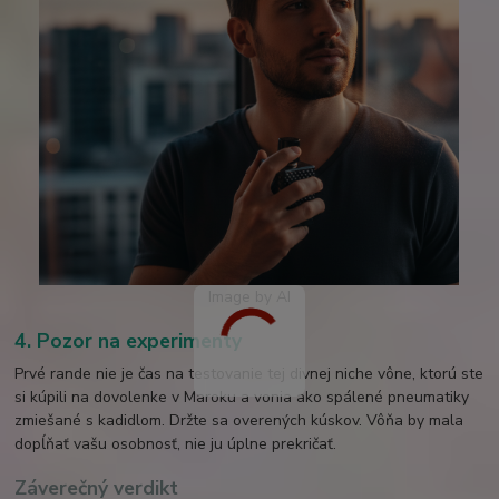
Image by AI
4. Pozor na experimenty
Prvé rande nie je čas na testovanie tej divnej niche vône, ktorú ste
si kúpili na dovolenke v Maroku a vonia ako spálené pneumatiky
zmiešané s kadidlom. Držte sa overených kúskov. Vôňa by mala
dopĺňať vašu osobnosť, nie ju úplne prekričať.
Záverečný verdikt