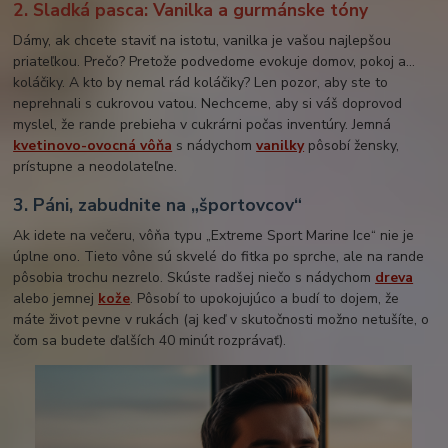
2. Sladká pasca: Vanilka a gurmánske tóny
Dámy, ak chcete staviť na istotu, vanilka je vašou najlepšou
priateľkou. Prečo? Pretože podvedome evokuje domov, pokoj a...
koláčiky. A kto by nemal rád koláčiky? Len pozor, aby ste to
neprehnali s cukrovou vatou. Nechceme, aby si váš doprovod
myslel, že rande prebieha v cukrárni počas inventúry. Jemná
kvetinovo-ovocná vôňa
s nádychom
vanilky
pôsobí žensky,
prístupne a neodolateľne.
3. Páni, zabudnite na „športovcov“
Ak idete na večeru, vôňa typu „Extreme Sport Marine Ice“ nie je
úplne ono. Tieto vône sú skvelé do fitka po sprche, ale na rande
pôsobia trochu nezrelo. Skúste radšej niečo s nádychom
dreva
alebo jemnej
kože
. Pôsobí to upokojujúco a budí to dojem, že
máte život pevne v rukách (aj keď v skutočnosti možno netušíte, o
čom sa budete ďalších 40 minút rozprávať).