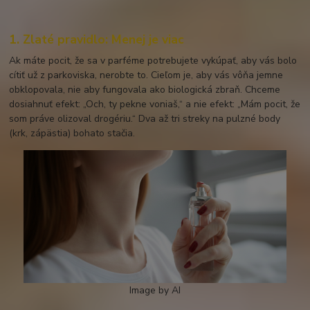
1. Zlaté pravidlo: Menej je viac
Ak máte pocit, že sa v parféme potrebujete vykúpať, aby vás bolo
cítiť už z parkoviska, nerobte to. Cieľom je, aby vás vôňa jemne
obklopovala, nie aby fungovala ako biologická zbraň. Chceme
dosiahnuť efekt: „Och, ty pekne voniaš,“ a nie efekt: „Mám pocit, že
som práve olizoval drogériu.“ Dva až tri streky na pulzné body
(krk, zápästia) bohato stačia.
Image by AI