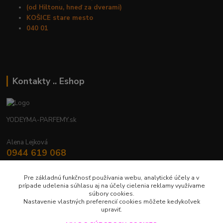
(od Hiltonu, hneď za dverami)
KOŠICE stare mesto
040 01
Kontakty .. Eshop
YODEYMA-PARFEMY.sk
Alena Lejková
0944 619 068
Nonstop
Pre základnú funkčnosť používania webu, analytické účely a v
yodeyma.parfemy@gmail.com
prípade udelenia súhlasu aj na účely cielenia reklamy využívame
súbory cookies.
Nastavenie vlastných preferencií cookies môžete kedykoľvek
upraviť.