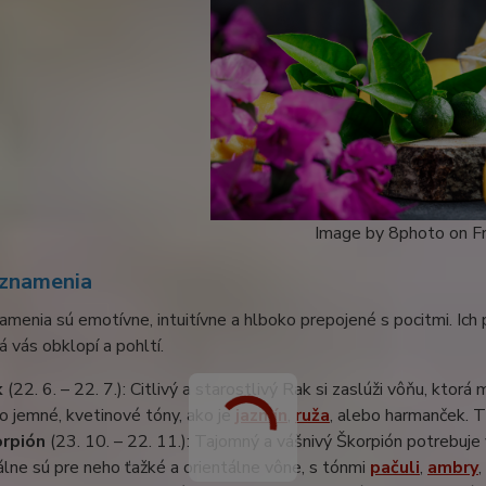
Image by 8photo on F
znamenia
menia sú emotívne, intuitívne a hlboko prepojené s pocitmi. Ich
á vás obklopí a pohltí.
k
(22. 6. – 22. 7.): Citlivý a starostlivý Rak si zaslúži vôňu, kt
o jemné, kvetinové tóny, ako je
jazmín
,
ruža
, alebo harmanček. T
rpión
(23. 10. – 22. 11.): Tajomný a vášnivý Škorpión potrebuje 
álne sú pre neho ťažké a orientálne vône, s tónmi
pačuli
,
ambry