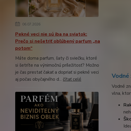
06.07.2026
Pekné veci nie sú iba na sviatok:
Prečo si nešetriť obľúbený parfum „na
potom“
Máte doma parfum, šaty či sviečku, ktoré
si šetríte na výnimočnú príležitosť? Možno
je čas prestať čakať a dopriať si pekné veci
Vodné 
aj počas obyčajného d...
čítať celé
Vodné zna
vlna, ktor
Ra
neh
Ško
Ide