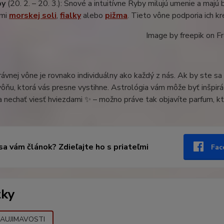
by
(20. 2. – 20. 3.): Snové a intuitívne Ryby milujú umenie a majú 
nmi
morskej soli
,
fialky
alebo
pižma
. Tieto vône podporia ich k
Image by freepik on F
ávnej vône je rovnako individuálny ako každý z nás. Ak by ste sa
vôňu, ktorá vás presne vystihne. Astrológia vám môže byť inšpirác
 nechať viesť hviezdami ✨ – možno práve tak objavíte parfum, k
 sa vám článok? Zdieľajte ho s priateľmi
Fac
tky
AUJIMAVOSTI