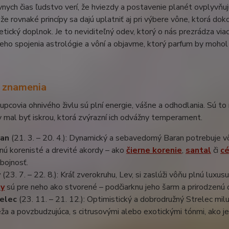
nych čias ľudstvo verí, že hviezdy a postavenie planét ovplyvň
 že rovnaké princípy sa dajú uplatniť aj pri výbere vône, ktorá d
tický doplnok. Je to neviditeľný odev, ktorý o nás prezrádza viac
ceho spojenia astrológie a vôní a objavme, ktorý parfum by moh
 znamenia
upcovia ohnivého živlu sú plní energie, vášne a odhodlania. Sú to 
 mal byť iskrou, ktorá zvýrazní ich odvážny temperament.
ran
(21. 3. – 20. 4.): Dynamický a sebavedomý Baran potrebuje v
nú korenisté a drevité akordy – ako
čierne korenie
,
santal
či
cé
ebojnosť.
v
(23. 7. – 22. 8.): Kráľ zverokruhu, Lev, si zaslúži vôňu plnú luxus
ny
sú pre neho ako stvorené – podčiarknu jeho šarm a prirodzenú 
elec
(23. 11. – 21. 12.): Optimistický a dobrodružný Strelec mil
eža a povzbudzujúca, s citrusovými alebo exotickými tónmi, ako j