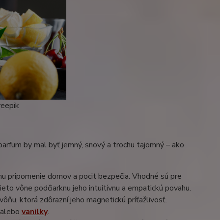
reepik
 parfum by mal byť jemný, snový a trochu tajomný – ako
orá mu pripomenie domov a pocit bezpečia. Vhodné sú pre
ieto vône podčiarknu jeho intuitívnu a empatickú povahu.
vôňu, ktorá zdôrazní jeho magnetickú príťažlivosť.
, alebo
vanilky
.