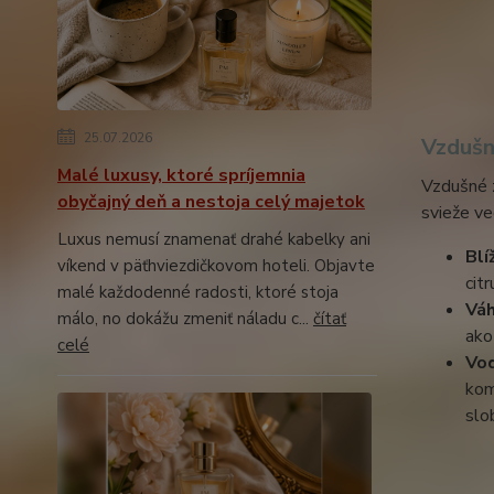
25.07.2026
Vzdušn
Malé luxusy, ktoré spríjemnia
Vzdušné z
obyčajný deň a nestoja celý majetok
svieže ve
Luxus nemusí znamenať drahé kabelky ani
Blí
víkend v päťhviezdičkovom hoteli. Objavte
cit
malé každodenné radosti, ktoré stoja
Vá
málo, no dokážu zmeniť náladu c...
čítať
ako
celé
Vo
kom
slo