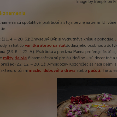
Image by freepik on F
 znamenia
amenia sú spoľahlivé, praktické a stoja pevne na zemi. Ich vône
tie.
k
(21. 4. – 20. 5.): Zmyselný Býk si vychutnáva krásu a pohodlie.
ody, zatiaľ čo
vanilka alebo santal
dodajú jeho osobnosti dotyk 
nna
(23. 8. – 22. 9.): Praktická a precízna Panna preferuje čisté a
ne
mäty
,
šalvie
či harmančeka sú pre ňu ideálne – sú decentné a z
zorožec
(22. 12. – 20. 1.): Ambiciózny Kozorožec sa riadi cieľmi
rakteru, s tónmi
machu
,
dubového dreva
alebo
pačuli
. Tieto e