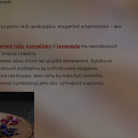
reepik
 sú preto skôr upokojujúce, elegantné a harmonické – ako
Jemné ruže
,
konvalinky
či
levanduľa
mu navodia pocit
hrejivej stability.
 jemné vône, ktoré nie sú príliš dominantné. Bylinkové
ároveň podčiarknu jej sofistikovanú eleganciu.
 a má rád klasiku. Jeho vôňa by mala byť zemitého
sencie symbolizujú jeho silu, vytrvalosť a autoritu.