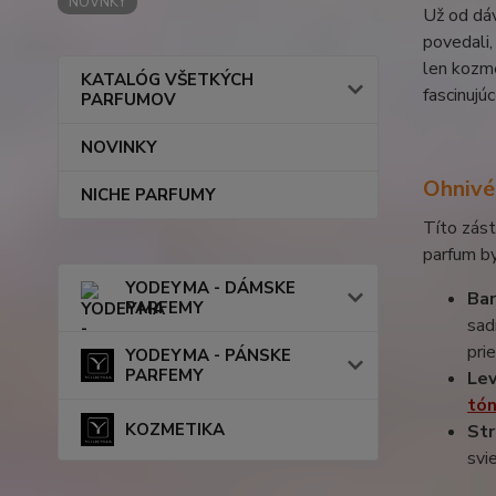
NOVNKY
Už od dáv
povedali,
len kozme
KATALÓG VŠETKÝCH
fascinujú
PARFUMOV
NOVINKY
Ohnivé
NICHE PARFUMY
Títo zást
parfum by
YODEYMA - DÁMSKE
Ba
PARFEMY
sad
pri
YODEYMA - PÁNSKE
PARFEMY
Le
tó
KOZMETIKA
Str
svi