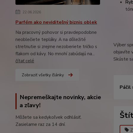
Ry
tó
22.06.2026
Parfém ako neviditeľný biznis oblek
Na pracovný pohovor si pravdepodobne
neoblečiete tepláky. A na dôležité
Výber spr
stretnutie si zrejme nezoberiete tričko s
objavíte 
fľakom od kávy. No mnohí zabúdajú na...
Skúste sa
čítať celé
Zobraziť všetky články
Páčil
Nepremeškajte novinky, akcie
a zľavy!
Ští
Môžete sa kedykoľvek odhlásiť.
Zasielame raz za 14 dní.
Z