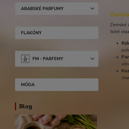
ARABSKÉ PARFUMY
Zemské
Zemské zn
tiché obja
FLAKÓNY
Bý
poh
Pa
FM - PARFEMY
vô
Ko
cha
MÓDA
Blog