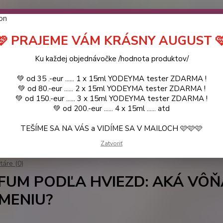
návočke ❤️ od .. 35 .-eur CENA PRODUKTOV si môžte vybrať .. 15ml 
 ZDARMA .. (TIE VŠAK TERBA VPÍSAŤ V SEKCII DODACE ÚDAJE) ! Akc
 a VIDÍME SA V MAILOCH a v Košiciach :) aj OSOBNE. 👋🤚👋 .. 🌹
🩷 PRAJEME VÁM KRÁSNY AUGUST 
LIST PÁNI
KATALÓG
Blog
Ku každej objednávočke /hodnota produktov/
💚 od 35 .-eur ...... 1 x 15ml YODEYMA tester ZDARMA !
Objed
Hľadať
💚 od 80.-eur ...... 2 x 15ml YODEYMA tester ZDARMA !
0944
💚 od 150.-eur ...... 3 x 15ml YODEYMA tester ZDARMA !
💚 od 200.-eur ...... 4 x 15ml ...... atd
TEŠÍME SA NA VÁS a VIDÍME SA V MAILOCH 🩷🩷🩷
Blog
PARFUM PODĽA HVIEZD: AKÁ VÔŇA SA HODÍ K VÁŠMU ZNAMENI
Zatvoriť
2025
áre (0)
FUM PODĽA HVIEZD: AKÁ VÔŇ
MENIU?