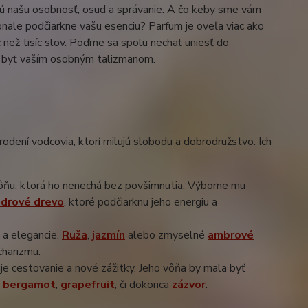
ujú našu osobnosť, osud a správanie. A čo keby sme vám
okonale podčiarkne vašu esenciu? Parfum je oveľa viac ako
 než tisíc slov. Poďme sa spolu nechať uniesť do
ol byť vaším osobným talizmanom.
rodení vodcovia, ktorí milujú slobodu a dobrodružstvo. Ich
ôňu, ktorá ho nenechá bez povšimnutia. Výborne mu
drové drevo
, ktoré podčiarknu jeho energiu a
u a elegancie.
Ruža
,
jazmín
alebo zmyselné
ambrové
charizmu.
uje cestovanie a nové zážitky. Jeho vôňa by mala byť
e
bergamot
,
grapefrui
t
, či dokonca
zázvor
.