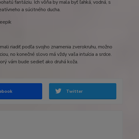
bohatú fantáziu. Ich vôňa by mala byť ľahká, vodná, s
reatívneho a súcitného ducha.
reepik
 mali riadiť podľa svojho znamenia zverokruhu, možno
iou, no konečné slovo má vždy vaša intuícia a srdce.
torý vám bude sedieť ako druhá koža.
ebook
Twitter