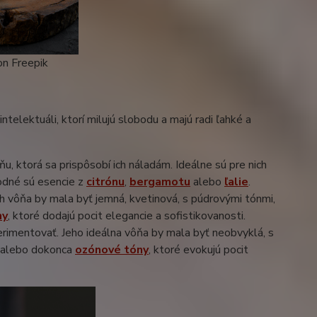
n Freepik
elektuáli, ktorí milujú slobodu a majú radi ľahké a
ňu, ktorá sa prispôsobí ich náladám. Ideálne sú pre nich
hodné sú esencie z
citrónu
,
bergamotu
alebo
ľalie
.
ch vôňa by mala byť jemná, kvetinová, s púdrovými tónmi,
ny
, ktoré dodajú pocit elegancie a sofistikovanosti.
xperimentovať. Jeho ideálna vôňa by mala byť neobvyklá, s
, alebo dokonca
ozónové tóny
, ktoré evokujú pocit