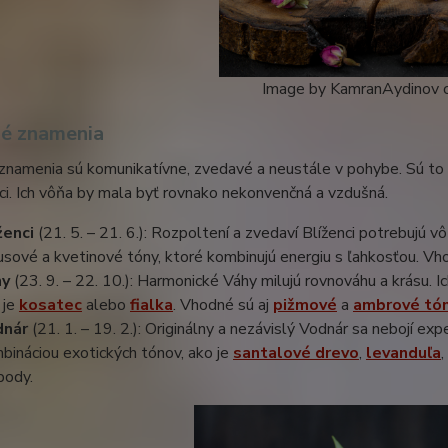
Image by KamranAydinov o
é znamenia
namenia sú komunikatívne, zvedavé a neustále v pohybe. Sú to int
ci. Ich vôňa by mala byť rovnako nekonvenčná a vzdušná.
ženci
(21. 5. – 21. 6.): Rozpoltení a zvedaví Blíženci potrebujú vô
rusové a kvetinové tóny, ktoré kombinujú energiu s ľahkosťou. V
hy
(23. 9. – 22. 10.): Harmonické Váhy milujú rovnováhu a krásu. I
 je
kosatec
alebo
fialka
. Vhodné sú aj
pižmové
a
ambrové tó
dnár
(21. 1. – 19. 2.): Originálny a nezávislý Vodnár sa nebojí e
bináciou exotických tónov, ako je
santalové drevo
,
levanduľa
body.