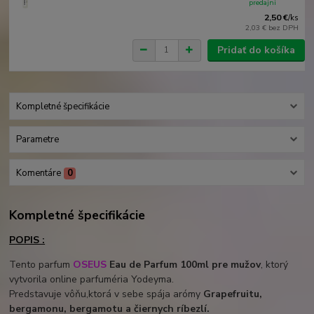
predajni
2,50 €
/
ks
2,03 €
bez DPH
Pridať do košíka
Kompletné špecifikácie
Parametre
Komentáre
0
Kompletné špecifikácie
POPIS :
Tento parfum
OSEUS
Eau de Parfum 100ml pre mužov
, ktorý
vytvorila online parfuméria Yodeyma.
Predstavuje vôňu,ktorá v sebe spája arómy
Grapefruitu,
bergamonu, bergamotu a čiernych ríbezlí.