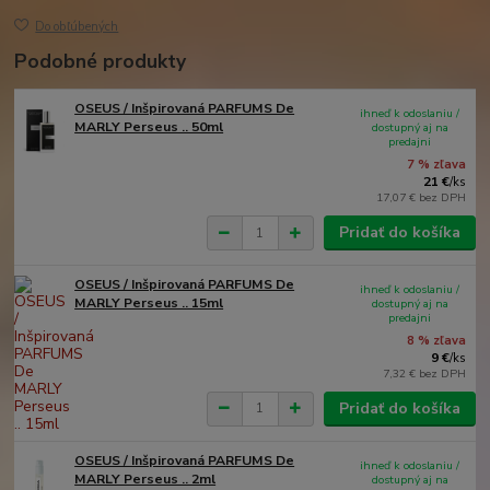
Do obľúbených
Podobné produkty
OSEUS / Inšpirovaná PARFUMS De
ihneď k odoslaniu /
MARLY Perseus .. 50ml
dostupný aj na
predajni
7 % zľava
21 €
/
ks
17,07 €
bez DPH
Pridať do košíka
OSEUS / Inšpirovaná PARFUMS De
ihneď k odoslaniu /
MARLY Perseus .. 15ml
dostupný aj na
predajni
8 % zľava
9 €
/
ks
7,32 €
bez DPH
Pridať do košíka
OSEUS / Inšpirovaná PARFUMS De
ihneď k odoslaniu /
MARLY Perseus .. 2ml
dostupný aj na