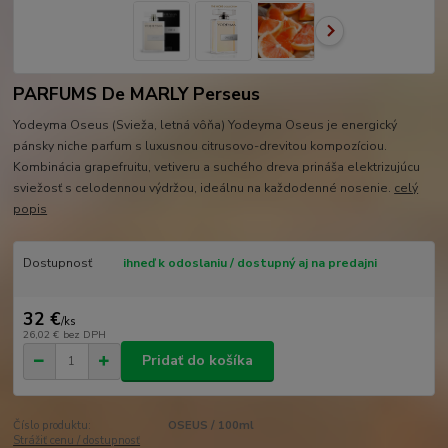
PARFUMS De MARLY Perseus
Yodeyma Oseus (Svieža, letná vôňa) Yodeyma Oseus je energický
pánsky niche parfum s luxusnou citrusovo-drevitou kompozíciou.
Kombinácia grapefruitu, vetiveru a suchého dreva prináša elektrizujúcu
sviežosť s celodennou výdržou, ideálnu na každodenné nosenie.
celý
popis
Dostupnosť
ihneď k odoslaniu / dostupný aj na predajni
32 €
/
ks
26,02 €
bez DPH
Pridať do košíka
Číslo produktu:
OSEUS / 100ml
Strážiť cenu / dostupnosť