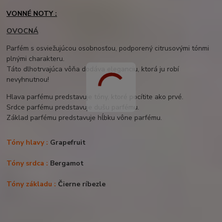
VONNÉ NOTY :
OVOCNÁ
Parfém s osviežujúcou osobnosťou, podporený citrusovými tónmi
plnými charakteru.
Táto dlhotrvajúca vôňa dodáva eleganciu, ktorá ju robí
nevyhnutnou!
Hlava parfému predstavuje tóny, ktoré pocítite ako prvé.
Srdce parfému predstavuje dušu parfému.
Základ parfému predstavuje hĺbku vône parfému.
Tóny hlavy :
Grapefruit
Tóny srdca :
Bergamot
Tóny základu :
Čierne ríbezle