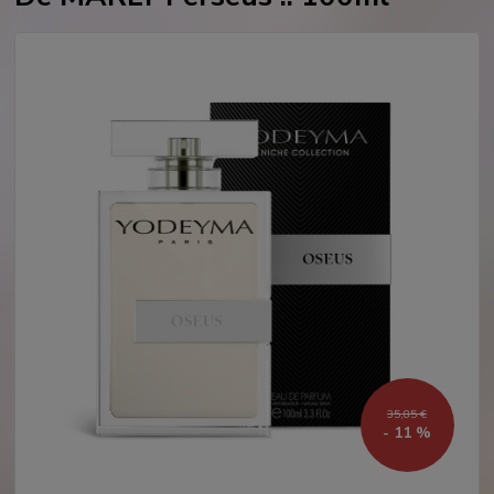
35,85 €
- 11 %