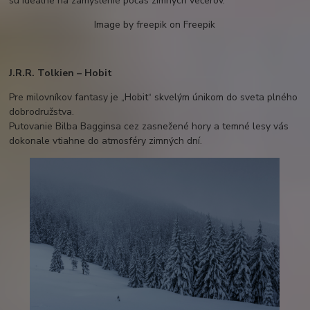
sú ideálne na zamyslenie počas zimných večerov.
Image by freepik on Freepik
J.R.R. Tolkien – Hobit
Pre milovníkov fantasy je „Hobit“ skvelým únikom do sveta plného
dobrodružstva.
Putovanie Bilba Bagginsa cez zasnežené hory a temné lesy vás
dokonale vtiahne do atmosféry zimných dní.