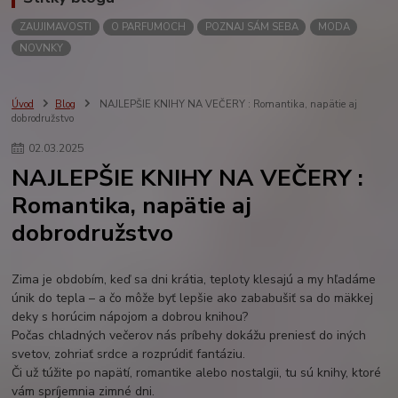
ZAUJIMAVOSTI
O PARFUMOCH
POZNAJ SÁM SEBA
MODA
NOVNKY
Úvod
Blog
NAJLEPŠIE KNIHY NA VEČERY : Romantika, napätie aj
dobrodružstvo
02
.
03
.
2025
NAJLEPŠIE KNIHY NA VEČERY :
Romantika, napätie aj
dobrodružstvo
Zima je obdobím, keď sa dni krátia, teploty klesajú a my hľadáme
únik do tepla – a čo môže byť lepšie ako zababušiť sa do mäkkej
deky s horúcim nápojom a dobrou knihou?
Počas chladných večerov nás príbehy dokážu preniesť do iných
svetov, zohriať srdce a rozprúdiť fantáziu.
Či už túžite po napätí, romantike alebo nostalgii, tu sú knihy, ktoré
vám spríjemnia zimné dni.