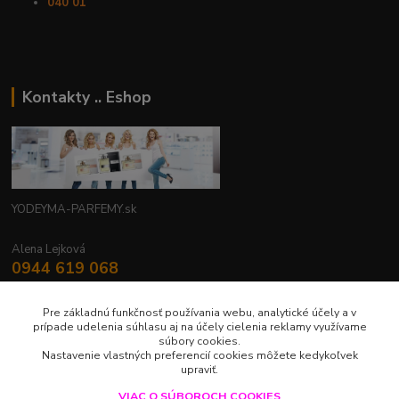
040 01
Kontakty .. Eshop
YODEYMA-PARFEMY.sk
Alena Lejková
0944 619 068
Nonstop
Pre základnú funkčnosť používania webu, analytické účely a v
yodeyma.parfemy@gmail.com
prípade udelenia súhlasu aj na účely cielenia reklamy využívame
súbory cookies.
Nastavenie vlastných preferencií cookies môžete kedykoľvek
upraviť.
VIAC O SÚBOROCH COOKIES