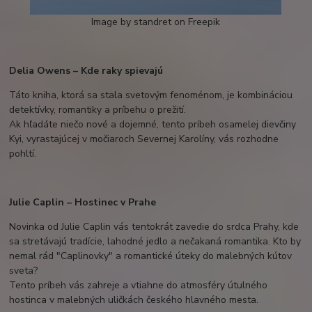
Image by standret on Freepik
Delia Owens – Kde raky spievajú
Táto kniha, ktorá sa stala svetovým fenoménom, je kombináciou
detektívky, romantiky a príbehu o prežití.
Ak hľadáte niečo nové a dojemné, tento príbeh osamelej dievčiny
Kyi, vyrastajúcej v močiaroch Severnej Karolíny, vás rozhodne
pohltí.
Julie Caplin – Hostinec v Prahe
Novinka od Julie Caplin vás tentokrát zavedie do srdca Prahy, kde
sa stretávajú tradície, lahodné jedlo a nečakaná romantika. Kto by
nemal rád "Caplinovky" a romantické úteky do malebných kútov
sveta?
Tento príbeh vás zahreje a vtiahne do atmosféry útulného
hostinca v malebných uličkách českého hlavného mesta.