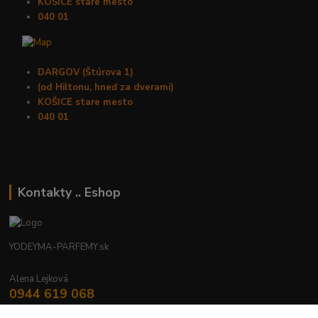
KOŠICE stare mesto
040 01
DARGOV (Štúrova 1)
(od Hiltonu, hneď za dverami)
KOŠICE stare mesto
040 01
Kontakty .. Eshop
YODEYMA-PARFEMY.sk
Alena Lejková
0944 619 068
Nonstop