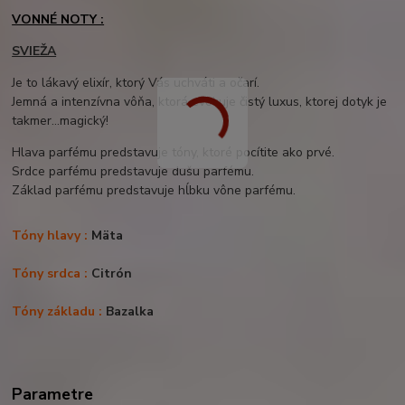
VONNÉ NOTY :
SVIEŽA
Je to lákavý elixír, ktorý Vás uchváti a očarí.
Jemná a intenzívna vôňa, ktorá evokuje čistý luxus, ktorej dotyk je
takmer…magický!
Hlava parfému predstavuje tóny, ktoré pocítite ako prvé.
Srdce parfému predstavuje dušu parfému.
Základ parfému predstavuje hĺbku vône parfému.
Tóny hlavy :
Mäta
Tóny srdca :
Citrón
Tóny základu :
Bazalka
Parametre