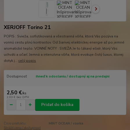
XERJOFF Torino 21
POPIS : Svieža, sofistikovaná a všestranná vôňa, ktorá Vás pozýva na
vonnú cestu plnú kontrastov. Od žiarivej elektrickej energie až po jemné
aromatické teplo. VONNÉ NOTY : SVIEŽA Je to lákavý elixír, ktorý Vás
uchváti a očarí. Jemná a intenzívna vôňa, ktorá evokuje čistý luxus, ktorej
dotyk j...
celý popis
Dostupnosť
ihneď k odoslaniu / dostupný aj na predajni
2,50 €
/
ks
2,03 €
bez DPH
Pridať do košíka
Číslo produktu:
MINT OCEAN / vzorka
Strážiť cenu / dostupnosť