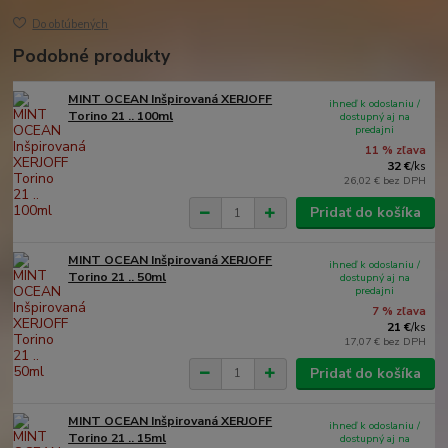
Do obľúbených
Podobné produkty
MINT OCEAN Inšpirovaná XERJOFF
ihneď k odoslaniu /
Torino 21 .. 100ml
dostupný aj na
predajni
11 % zľava
32 €
/
ks
26,02 €
bez DPH
Pridať do košíka
MINT OCEAN Inšpirovaná XERJOFF
ihneď k odoslaniu /
Torino 21 .. 50ml
dostupný aj na
predajni
7 % zľava
21 €
/
ks
17,07 €
bez DPH
Pridať do košíka
MINT OCEAN Inšpirovaná XERJOFF
ihneď k odoslaniu /
Torino 21 .. 15ml
dostupný aj na