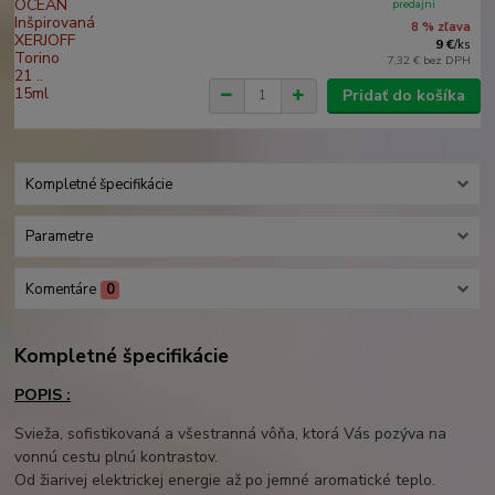
predajni
8 % zľava
9 €
/
ks
7,32 €
bez DPH
Pridať do košíka
Kompletné špecifikácie
Parametre
Komentáre
0
Kompletné špecifikácie
POPIS :
Svieža, sofistikovaná a všestranná vôňa, ktorá Vás pozýva na
vonnú cestu plnú kontrastov.
Od žiarivej elektrickej energie až po jemné aromatické teplo.