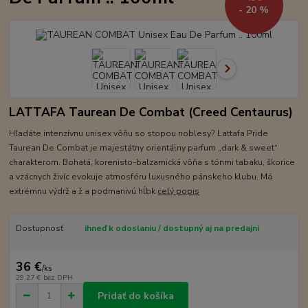
- 20 %
LATTAFA Taurean De Combat (Creed Centaurus)
Hľadáte intenzívnu unisex vôňu so stopou noblesy? Lattafa Pride
Taurean De Combat je majestátny orientálny parfum „dark & sweet“
charakterom. Bohatá, korenisto-balzamická vôňa s tónmi tabaku, škorice
a vzácnych živíc evokuje atmosféru luxusného pánskeho klubu. Má
extrémnu výdrž a ž a podmanivú hĺbk
celý popis
Dostupnosť
ihneď k odoslaniu / dostupný aj na predajni
36 €
/
ks
29,27 €
bez DPH
Pridať do košíka