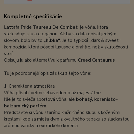
Kompletné špecifikácie
Lattafa Pride
Taureau De Combat
je vôňa, ktorá
stelesňuje silu a eleganciu. Ak by sa dala opísať jedným
slovom, bolo by to
„hĺbka“
. Je to typická „dark & sweet“
kompozícia, ktorá pôsobí luxusne a drahšie, než v skutočnosti
stojí.
Opisuju ju ako alternatívu k parfumu
Creed Centaurus
Tu je podrobnejší opis zážitku z tejto vône:
1. Charakter a atmosféra
Vôňa pôsobí veľmi sebavedomo až majestátne.
Nie je to svieža športová vôňa, ale
bohatý, korenisto-
balzamický parfém
.
Predstavte si vôňu starého knižničného klubu s koženými
kreslami, kde sa mieša dym z kvalitného tabaku so sladkastou
arómou vanilky a exotického korenia.