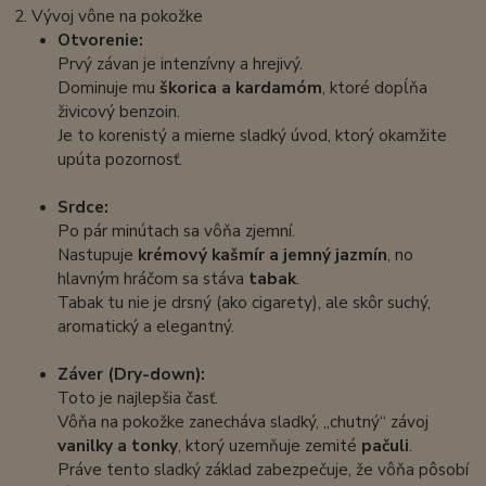
2. Vývoj vône na pokožke
Otvorenie:
Prvý závan je intenzívny a hrejivý.
Dominuje mu
škorica a kardamóm
, ktoré dopĺňa
živicový benzoin.
Je to korenistý a mierne sladký úvod, ktorý okamžite
upúta pozornosť.
Srdce:
Po pár minútach sa vôňa zjemní.
Nastupuje
krémový kašmír a jemný jazmín
, no
hlavným hráčom sa stáva
tabak
.
Tabak tu nie je drsný (ako cigarety), ale skôr suchý,
aromatický a elegantný.
Záver (Dry-down):
Toto je najlepšia časť.
Vôňa na pokožke zanecháva sladký, „chutný“ závoj
vanilky a tonky
, ktorý uzemňuje zemité
pačuli
.
Práve tento sladký základ zabezpečuje, že vôňa pôsobí