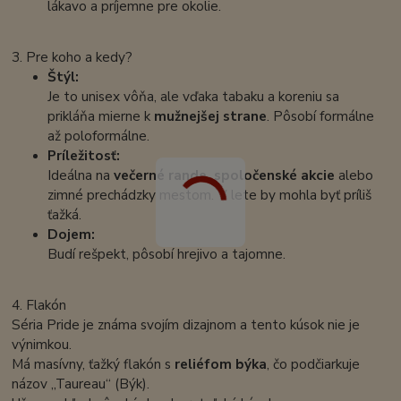
lákavo a príjemne pre okolie.
3. Pre koho a kedy?
Štýl:
Je to unisex vôňa, ale vďaka tabaku a koreniu sa
prikláňa mierne k
mužnejšej strane
. Pôsobí formálne
až poloformálne.
Príležitosť:
Ideálna na
večerné rande, spoločenské akcie
alebo
zimné prechádzky mestom. V lete by mohla byť príliš
ťažká.
Dojem:
Budí rešpekt, pôsobí hrejivo a tajomne.
4. Flakón
Séria Pride je známa svojím dizajnom a tento kúsok nie je
výnimkou.
Má masívny, ťažký flakón s
reliéfom býka
, čo podčiarkuje
názov „Taureau“ (Býk).