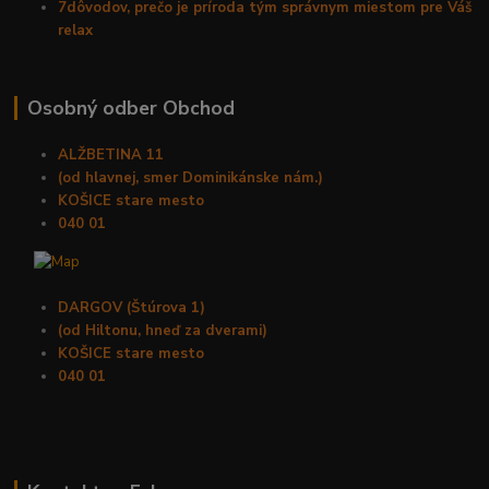
7dôvodov, prečo je príroda tým správnym miestom pre Váš
relax
Osobný odber Obchod
ALŽBETINA 11
(od hlavnej, smer Dominikánske nám.)
KOŠICE stare mesto
040 01
DARGOV (Štúrova 1)
(od Hiltonu, hneď za dverami)
KOŠICE stare mesto
040 01