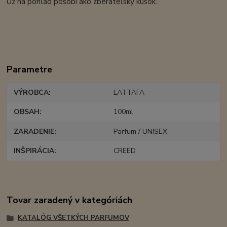
Už na pohľad pôsobí ako zberateľský kúsok.
Parametre
VÝROBCA
LATTAFA
OBSAH
100ml
ZARADENIE
Parfum / UNISEX
INŠPIRÁCIA
CREED
Tovar zaradený v kategóriách
KATALÓG VŠETKÝCH PARFUMOV