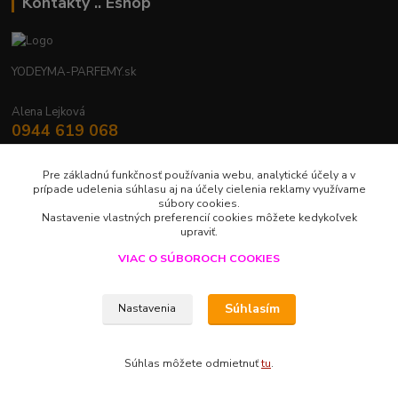
Kontakty .. Eshop
YODEYMA-PARFEMY.sk
Alena Lejková
0944 619 068
Nonstop
Pre základnú funkčnosť používania webu, analytické účely a v
yodeyma.parfemy@gmail.com
prípade udelenia súhlasu aj na účely cielenia reklamy využívame
súbory cookies.
Nastavenie vlastných preferencií cookies môžete kedykoľvek
upraviť.
VIAC O SÚBOROCH COOKIES
Upravit sběr cookies.
Súhlasím
Nastavenia
LUXUS V JEDNEJ KVAPKE
Súhlas môžete odmietnuť
tu
.
Vytvorené na
Eshop-rychlo.sk