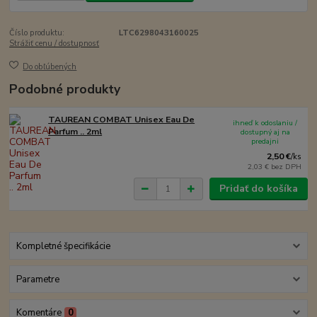
Číslo produktu:
LTC6298043160025
Strážiť cenu / dostupnosť
Do obľúbených
Podobné produkty
TAUREAN COMBAT Unisex Eau De
ihneď k odoslaniu /
Parfum .. 2ml
dostupný aj na
predajni
2,50 €
/
ks
2,03 €
bez DPH
Pridať do košíka
Kompletné špecifikácie
Parametre
Komentáre
0