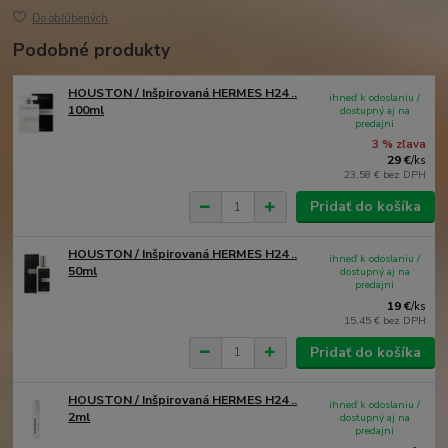
Do obľúbených
Podobné produkty
HOUSTON / Inšpirovaná HERMES H24 ..
ihneď k odoslaniu /
100ml
dostupný aj na
predajni
3 % zľava
29 €
/
ks
23,58 €
bez DPH
Pridať do košíka
HOUSTON / Inšpirovaná HERMES H24 ..
ihneď k odoslaniu /
50ml
dostupný aj na
predajni
19 €
/
ks
15,45 €
bez DPH
Pridať do košíka
HOUSTON / Inšpirovaná HERMES H24 ..
ihneď k odoslaniu /
2ml
dostupný aj na
predajni