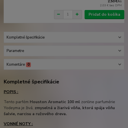
2,50 €
/
ks
2,03 €
bez DPH
Pridať do košíka
Kompletné špecifikácie
Parametre
Komentáre
0
Kompletné špecifikácie
POPIS :
Tento parfém
Houston Aromatic 100 ml
zonline parfumérie
Yodeyma je živá,
zmyselná a žiarivá vôňa, ktorá spája vôňu
šalvie, narcisu a ružového dreva.
VONNÉ NOTY :