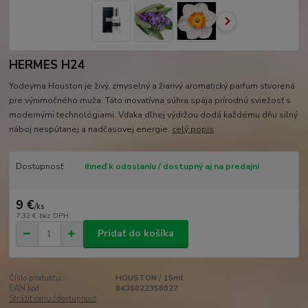
HERMES H24
Yodeyma Houston je živý, zmyselný a žiarivý aromatický parfum stvorená
pre výnimočného muža. Táto inovatívna súhra spája prírodnú sviežosť s
modernými technológiami. Vďaka dlhej výdržou dodá každému dňu silný
náboj nespútanej a nadčasovej energie.
celý popis
Dostupnosť
ihneď k odoslaniu / dostupný aj na predajni
9 €
/
ks
7,32 €
bez DPH
Pridať do košíka
Číslo produktu:
HOUSTON / 15ml
EAN kód:
8436022358027
Strážiť cenu / dostupnosť