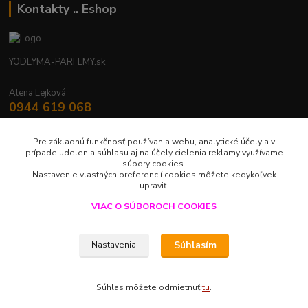
Kontakty .. Eshop
YODEYMA-PARFEMY.sk
Alena Lejková
0944 619 068
Nonstop
Pre základnú funkčnosť používania webu, analytické účely a v
yodeyma.parfemy@gmail.com
prípade udelenia súhlasu aj na účely cielenia reklamy využívame
súbory cookies.
Nastavenie vlastných preferencií cookies môžete kedykoľvek
upraviť.
VIAC O SÚBOROCH COOKIES
Upravit sběr cookies.
Súhlasím
Nastavenia
LUXUS V JEDNEJ KVAPKE
Súhlas môžete odmietnuť
tu
.
Vytvorené na
Eshop-rychlo.sk