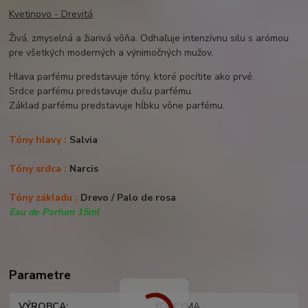
Kvetinovo - Drevitá
Živá, zmyselná a žiarivá vôňa. Odhaľuje intenzívnu silu s arómou
pre všetkých moderných a výnimočných mužov.
Hlava parfému predstavuje tóny, ktoré pocítite ako prvé.
Srdce parfému predstavuje dušu parfému.
Základ parfému predstavuje hĺbku vône parfému.
Tóny hlavy :
Salvia
Tóny srdca :
Narcis
Tóny základu :
Drevo /
Palo de rosa
Eau de Parfum 15ml
Parametre
VÝROBCA
YODEYMA