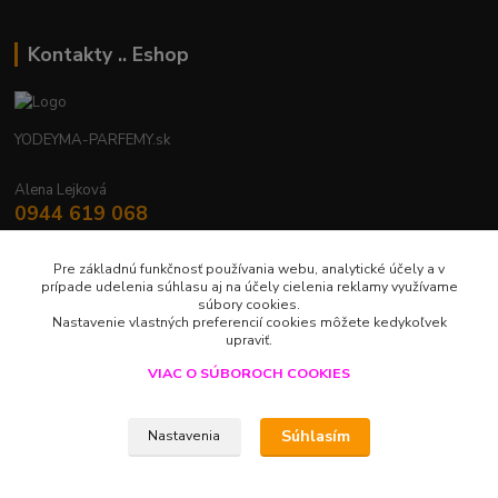
Kontakty .. Eshop
YODEYMA-PARFEMY.sk
Alena Lejková
0944 619 068
Nonstop
Pre základnú funkčnosť používania webu, analytické účely a v
yodeyma.parfemy@gmail.com
prípade udelenia súhlasu aj na účely cielenia reklamy využívame
súbory cookies.
Nastavenie vlastných preferencií cookies môžete kedykoľvek
upraviť.
VIAC O SÚBOROCH COOKIES
Upravit sběr cookies.
Súhlasím
Nastavenia
LUXUS V JEDNEJ KVAPKE