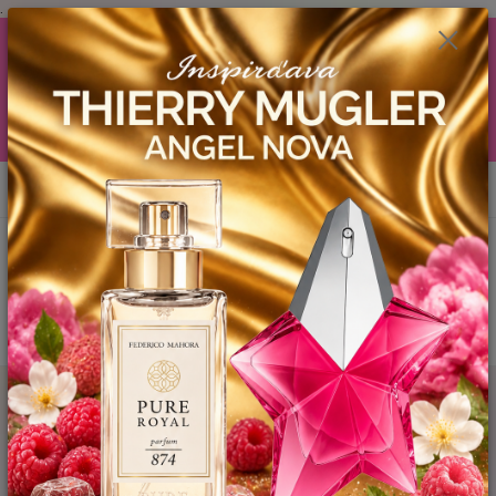
.
AKCIA (zobrazí sa v nákupnom košíku) ! ...... Ku každej objednávočke ❤️
od .. 35 .-eur CENA PRODUKTOV si môžte vybrať .. 15ml YODEYMA
tester ZDARMA ! ❤️ od 80.-eur .. 2 x 15ml, ❤️ od 150.-eur .. 3 x 15ml ❤️
od 200.-eur 4 x 15ml atd. YODEYMA tester ZDARMA .. (TIE VŠAK
TERBA VPÍSAŤ V SEKCII DODACE ÚDAJE) ! Akcia platí do vyčerpania
skladových zásob! ...... TEŠÍME SA NA VÁS a VIDÍME SA V MAILOCH a v
Košiciach :) aj OSOBNE. 👋🤚👋 .. 🌹🌹🌹
0
ks
EUR
0944 619 068
za
0 €
Menu
Hľadať
Úvod
FM - PARFEMY
ROYAL PARFUMY
DÁMSKE
FM 992
UNISEX Inšpirovaná KILIAN Vodka on the Rocks - PURE ROYAL .. (50ml)
FM 992 UNISEX Inšpirovaná
KILIAN Vodka on the Rocks -