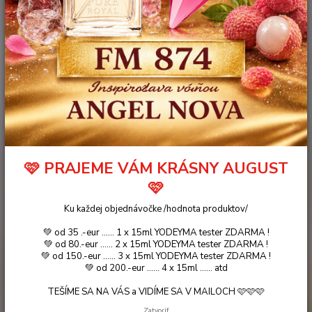
PURE ROYAL .. (50ml)
🩷 PRAJEME VÁM KRÁSNY AUGUST
🩷
Ku každej objednávočke /hodnota produktov/
💚 od 35 .-eur ...... 1 x 15ml YODEYMA tester ZDARMA !
💚 od 80.-eur ...... 2 x 15ml YODEYMA tester ZDARMA !
💚 od 150.-eur ...... 3 x 15ml YODEYMA tester ZDARMA !
💚 od 200.-eur ...... 4 x 15ml ...... atd
35 €
TEŠÍME SA NA VÁS a VIDÍME SA V MAILOCH 🩷🩷🩷
- 26 %
Zatvoriť