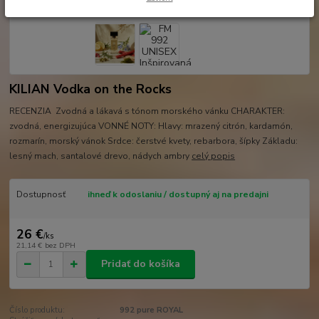
KILIAN Vodka on the Rocks
RECENZIA Zvodná a lákavá s tónom morského vánku CHARAKTER:
zvodná, energizujúca VONNÉ NOTY: Hlavy: mrazený citrón, kardamón,
rozmarín, morský vánok Srdce: čerstvé kvety, rebarbora, šípky Základu:
lesný mach, santalové drevo, nádych ambry
celý popis
Dostupnosť
ihneď k odoslaniu / dostupný aj na predajni
26 €
/
ks
21,14 €
bez DPH
Pridať do košíka
Číslo produktu:
992 pure ROYAL