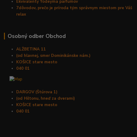
Ekvivalenty Yodeyma parfumov
7dôvodov, prečo je príroda tým správnym miestom pre Váš
relax
Osobný odber Obchod
ALŽBETINA 11
(od hlavnej, smer Dominikánske nám.)
KOŠICE stare mesto
040 01
DARGOV (Štúrova 1)
(od Hiltonu, hneď za dverami)
KOŠICE stare mesto
040 01