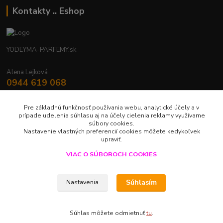
Kontakty .. Eshop
YODEYMA-PARFEMY.sk
Alena Lejková
0944 619 068
Nonstop
Pre základnú funkčnosť používania webu, analytické účely a v
yodeyma.parfemy@gmail.com
prípade udelenia súhlasu aj na účely cielenia reklamy využívame
súbory cookies.
Nastavenie vlastných preferencií cookies môžete kedykoľvek
upraviť.
VIAC O SÚBOROCH COOKIES
Upravit sběr cookies.
Súhlasím
Nastavenia
LUXUS V JEDNEJ KVAPKE
Súhlas môžete odmietnuť
tu
.
Vytvorené na
Eshop-rychlo.sk