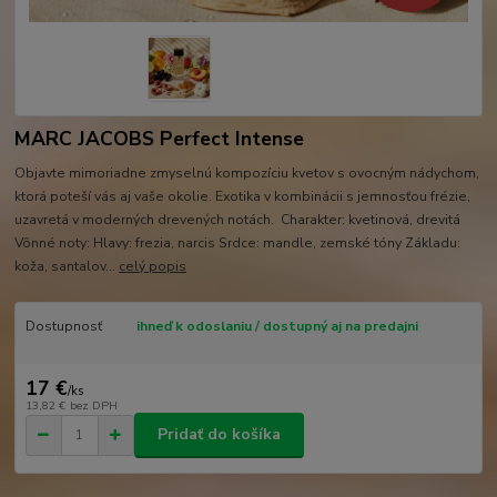
MARC JACOBS Perfect Intense
Objavte mimoriadne zmyselnú kompozíciu kvetov s ovocným nádychom,
ktorá poteší vás aj vaše okolie. Exotika v kombinácii s jemnosťou frézie,
uzavretá v moderných drevených notách. Charakter: kvetinová, drevitá
Vônné noty: Hlavy: frezia, narcis Srdce: mandle, zemské tóny Základu:
koža, santalov...
celý popis
Dostupnosť
ihneď k odoslaniu / dostupný aj na predajni
17 €
/
ks
13,82 €
bez DPH
Pridať do košíka