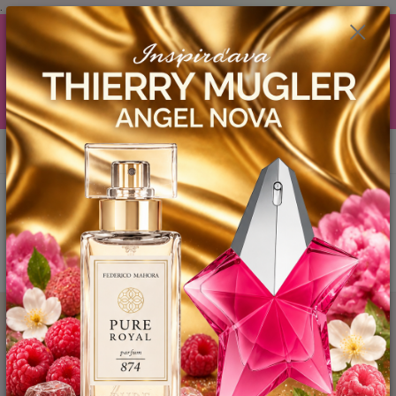
.
AKCIA (zobrazí sa v nákupnom košíku) ! ...... Ku každej objednávočke ❤️
od .. 35 .-eur CENA PRODUKTOV si môžte vybrať .. 15ml YODEYMA
tester ZDARMA ! ❤️ od 80.-eur .. 2 x 15ml, ❤️ od 150.-eur .. 3 x 15ml ❤️
od 200.-eur 4 x 15ml atd. YODEYMA tester ZDARMA .. (TIE VŠAK
TERBA VPÍSAŤ V SEKCII DODACE ÚDAJE) ! Akcia platí do vyčerpania
skladových zásob! ...... TEŠÍME SA NA VÁS a VIDÍME SA V MAILOCH a v
Košiciach :) aj OSOBNE. 👋🤚👋 .. 🌹🌹🌹
0
ks
EUR
0944 619 068
za
0 €
Menu
Hľadať
Úvod
FM - PARFEMY
ROYAL PARFUMY
PÁNSKE
FM 951
UNISEX Inšpirovaná CREED Original Vetiver - PURE ROYAL .. (50ml)
FM 951 UNISEX Inšpirovaná
CREED Original Vetiver - PURE