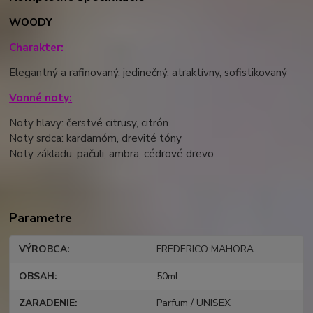
WOODY
Charakter:
Elegantný a rafinovaný, jedinečný, atraktívny, sofistikovaný
Vonné noty:
Noty hlavy:
čerstvé citrusy, citrón
Noty srdca:
kardamóm, drevité tóny
Noty základu:
pačuli, ambra, cédrové drevo
Parametre
VÝROBCA
FREDERICO MAHORA
OBSAH
50ml
ZARADENIE
Parfum / UNISEX