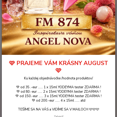
ROYAL .. (50ml)
🩷 PRAJEME VÁM KRÁSNY AUGUST
🩷
Ku každej objednávočke /hodnota produktov/
💚 od 35 .-eur ...... 1 x 15ml YODEYMA tester ZDARMA !
💚 od 80.-eur ...... 2 x 15ml YODEYMA tester ZDARMA !
💚 od 150.-eur ...... 3 x 15ml YODEYMA tester ZDARMA !
💚 od 200.-eur ...... 4 x 15ml ...... atd
35 €
TEŠÍME SA NA VÁS a VIDÍME SA V MAILOCH 🩷🩷🩷
- 26 %
Zatvoriť