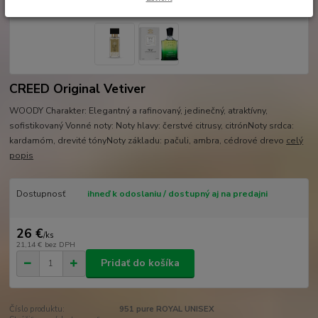
CREED Original Vetiver
WOODY Charakter: Elegantný a rafinovaný, jedinečný, atraktívny,
sofistikovaný Vonné noty: Noty hlavy: čerstvé citrusy, citrónNoty srdca:
kardamóm, drevité tónyNoty základu: pačuli, ambra, cédrové drevo
celý
popis
Dostupnosť
ihneď k odoslaniu / dostupný aj na predajni
26 €
/
ks
21,14 €
bez DPH
Pridať do košíka
Číslo produktu:
951 pure ROYAL UNISEX