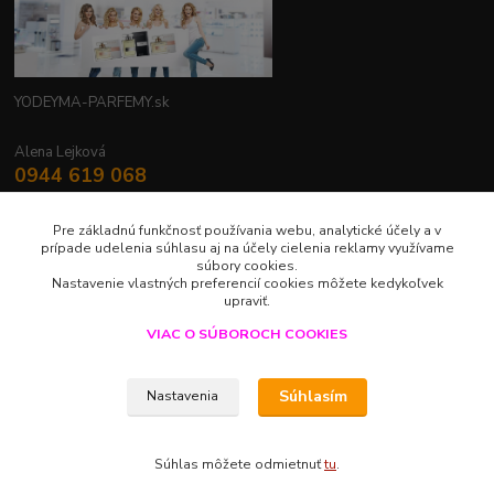
YODEYMA-PARFEMY.sk
Alena Lejková
0944 619 068
Nonstop
Pre základnú funkčnosť používania webu, analytické účely a v
yodeyma.parfemy@gmail.com
prípade udelenia súhlasu aj na účely cielenia reklamy využívame
súbory cookies.
Nastavenie vlastných preferencií cookies môžete kedykoľvek
upraviť.
VIAC O SÚBOROCH COOKIES
Upravit sběr cookies.
Súhlasím
Nastavenia
LUXUS V JEDNEJ KVAPKE
Súhlas môžete odmietnuť
tu
.
Vytvorené na
Eshop-rychlo.sk