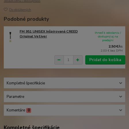
Strážiť cenu / dostupnosť
Do obľúbených
Podobné produkty
FM 951 UNISEX Inšpirovaná CREED
ihneď k odoslaniu /
Original Vetiver
dostupný aj na
predajni
2,50 €
/
ks
2,03 €
bez DPH
Pridať do košíka
Kompletné špecifikácie
Parametre
Komentáre
0
Kompletné špecifikácie