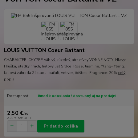
LOUIS VUITTON Coeur Battant
CHARAKTER: CHYPRE Vábivý, kúzelný, atraktívny VONNÉ NOTY: Hlavy:
Hruška, sladký hrach, fialový list Srdce: Rose, Jasmine, Ylang- Ylang,
ľaliová záhrada Základu: pačuli, vetiver, ibištek Fragrance: 20%
celý
popis
Dostupnosť
ihneď k odoslaniu / dostupný aj na predajni
2,50 €
/
ks
2,03 €
bez DPH
Pridať do košíka