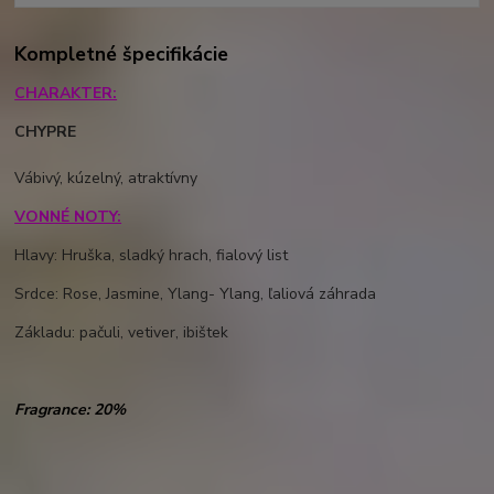
Kompletné špecifikácie
CHARAKTER:
CHYPRE
Vábivý, kúzelný, atraktívny
VONNÉ NOTY:
Hlavy:
Hruška, sladký hrach, fialový list
Srdce:
Rose, Jasmine, Ylang- Ylang, ľaliová záhrada
Základu:
pačuli, vetiver,
ibištek
Fragrance: 20%