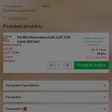
Číslo produktu:
855vz
Strážiť cenu / dostupnosť
Do obľúbených
Podobné produkty
FM 855 Inšpirovaná LOUIS VUITTON
ihneď k odoslaniu /
Coeur Battant
dostupný aj na
predajni
26 % zľava
26 €
/
ks
21,14 €
bez DPH
Pridať do košíka
Kompletné špecifikácie
Parametre
Komentáre
0