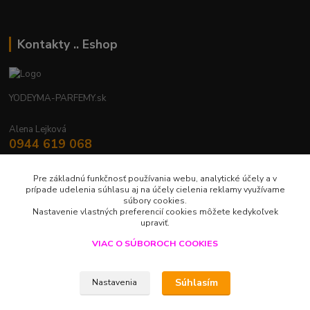
Kontakty .. Eshop
YODEYMA-PARFEMY.sk
Alena Lejková
0944 619 068
Nonstop
Pre základnú funkčnosť používania webu, analytické účely a v
yodeyma.parfemy@gmail.com
prípade udelenia súhlasu aj na účely cielenia reklamy využívame
súbory cookies.
Nastavenie vlastných preferencií cookies môžete kedykoľvek
upraviť.
VIAC O SÚBOROCH COOKIES
Upravit sběr cookies.
Súhlasím
Nastavenia