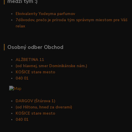
medzi tým :)
Ekvivalenty Yodeyma parfumov
7dôvodov, prečo je príroda tým správnym miestom pre Váš
relax
Osobný odber Obchod
ALŽBETINA 11
(od hlavnej, smer Dominikánske nám.)
KOŠICE stare mesto
040 01
DARGOV (Štúrova 1)
(od Hiltonu, hneď za dverami)
KOŠICE stare mesto
040 01