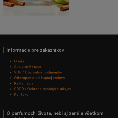
Informácie pre zákazníkov
O nás
Ako vrátiť tovar
VOP / Obchodné podmienky
Odstúpenie od kúpnej zmluvy
Reklamácia
GDPR / Ochrana osobných údajov
Kontakt
O parfumoch, živote, nebi aj zemi a všetkom