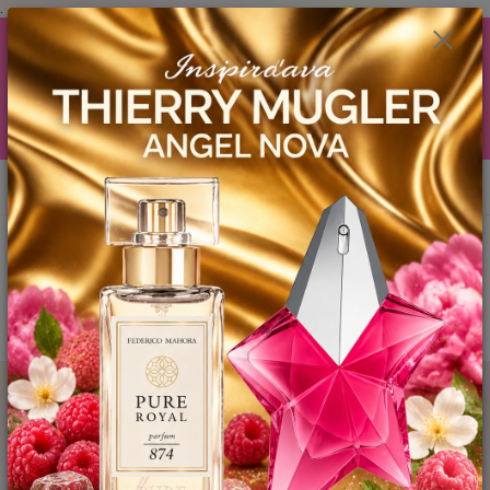
.
AKCIA (zobrazí sa v nákupnom košíku) ! ...... Ku každej objednávočke ❤️
od .. 35 .-eur CENA PRODUKTOV si môžte vybrať .. 15ml YODEYMA
tester ZDARMA ! ❤️ od 80.-eur .. 2 x 15ml, ❤️ od 150.-eur .. 3 x 15ml ❤️
od 200.-eur 4 x 15ml atd. YODEYMA tester ZDARMA .. (TIE VŠAK
TERBA VPÍSAŤ V SEKCII DODACE ÚDAJE) ! Akcia platí do vyčerpania
skladových zásob! ...... TEŠÍME SA NA VÁS a VIDÍME SA V MAILOCH a v
Košiciach :) aj OSOBNE. 👋🤚👋 .. 🌹🌹🌹
0
ks
EUR
0944 619 068
za
0 €
Menu
Hľadať
Úvod
FM - PARFEMY
ROYAL PARFUMY
DÁMSKE
FM 854
Inšpirovaná CAROLINA HERRERA Very Good Girl Glam
FM 854 Inšpirovaná CAROLINA
HERRERA Very Good Girl Glam