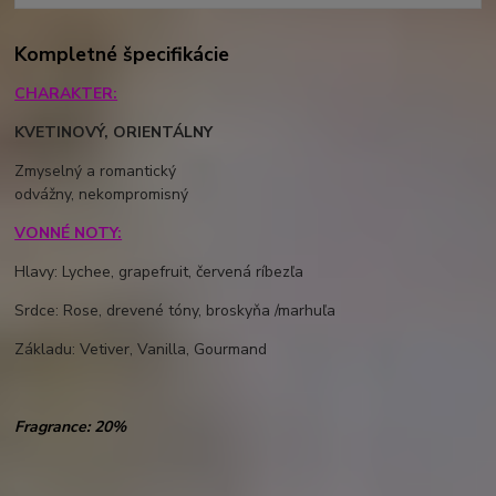
Kompletné špecifikácie
CHARAKTER:
KVETINOVÝ, ORIENTÁLNY
Zmyselný a romantický
odvážny, nekompromisný
VONNÉ NOTY:
Hlavy:
Lychee, grapefruit, červen
á ríbezľa
Srdce:
Rose, drevené tóny, broskyňa /
marhuľa
Základu:
Vetiver, Vanilla, Gourmand
Fragrance: 20%