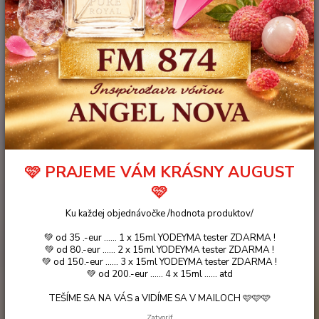
35 €
- 26 %
CAROLINA HERRERA Very Good Girl Glam
CHARAKTER: KVETINOVÝ, ORIENTÁLNY Zmyselný a romantický odvážny,
nekompromisný VONNÉ NOTY: Hlavy: Lychee, grapefruit, červená ríbezľa
🩷 PRAJEME VÁM KRÁSNY AUGUST
Srdce: Rose, drevené tóny, broskyňa / marhuľa Základu: Vetiver, Vanilla,
🩷
Gourmand Fragrance: 20%
celý popis
Ku každej objednávočke /hodnota produktov/
Dostupnosť
ihneď k odoslaniu / dostupný aj na predajni
💚 od 35 .-eur ...... 1 x 15ml YODEYMA tester ZDARMA !
💚 od 80.-eur ...... 2 x 15ml YODEYMA tester ZDARMA !
💚 od 150.-eur ...... 3 x 15ml YODEYMA tester ZDARMA !
26 €
💚 od 200.-eur ...... 4 x 15ml ...... atd
/
ks
21,14 €
bez DPH
TEŠÍME SA NA VÁS a VIDÍME SA V MAILOCH 🩷🩷🩷
Pridať do košíka
Zatvoriť