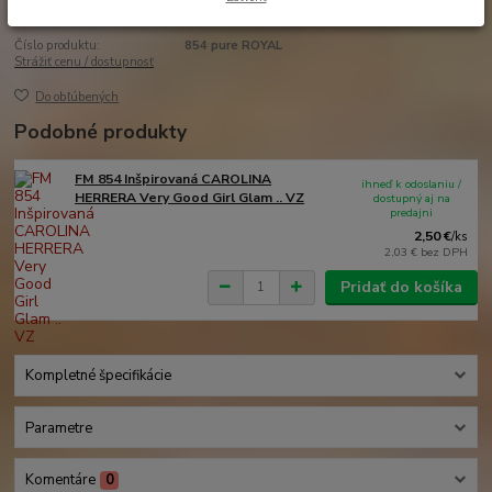
Číslo produktu:
854 pure ROYAL
Strážiť cenu / dostupnosť
Do obľúbených
Podobné produkty
FM 854 Inšpirovaná CAROLINA
ihneď k odoslaniu /
HERRERA Very Good Girl Glam .. VZ
dostupný aj na
predajni
2,50 €
/
ks
2,03 €
bez DPH
Pridať do košíka
Kompletné špecifikácie
Parametre
Komentáre
0