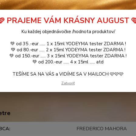
tné špecifikácie
r:
🩷 PRAJEME VÁM KRÁSNY AUGUST 
ný, luxusný, kontroverzný
Ku každej objednávočke /hodnota produktov/
oty:
💚 od 35 .-eur ...... 1 x 15ml YODEYMA tester ZDARMA !
💚 od 80.-eur ...... 2 x 15ml YODEYMA tester ZDARMA !
vy:
divoká levanduľa, šalvia šalvia
💚 od 150.-eur ...... 3 x 15ml YODEYMA tester ZDARMA !
ca:
vanilkový kvet, iris, mandľa
💚 od 200.-eur ...... 4 x 15ml ...... atd
adu: cashmerové pižmo, fazuiľa, koža, ambra
TEŠÍME SA NA VÁS a VIDÍME SA V MAILOCH 🩷🩷🩷
Zatvoriť
etre
BCA
FREDERICO MAHORA