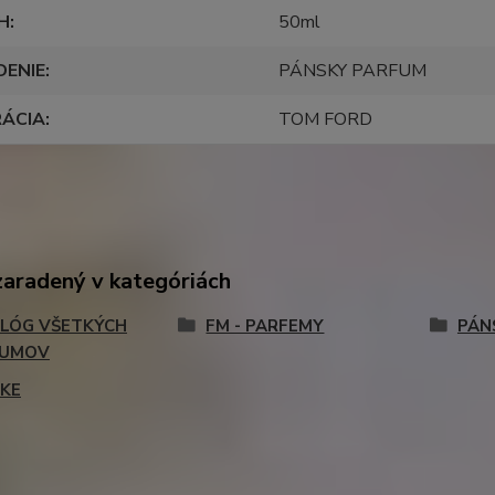
H
50ml
DENIE
PÁNSKY PARFUM
RÁCIA
TOM FORD
zaradený v kategóriách
LÓG VŠETKÝCH
FM - PARFEMY
PÁN
FUMOV
KE