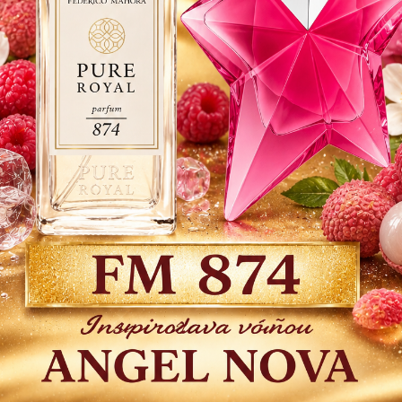
mandľa
popis
Dos
26
21,
Číslo p
Strážiť
Do 
etné špecifikácie
Parametre