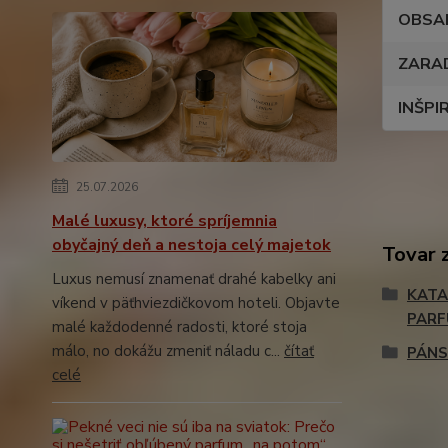
OBSA
ZARA
INŠPI
25.07.2026
Malé luxusy, ktoré spríjemnia
obyčajný deň a nestoja celý majetok
Tovar 
Luxus nemusí znamenať drahé kabelky ani
KATA
víkend v päťhviezdičkovom hoteli. Objavte
PAR
malé každodenné radosti, ktoré stoja
málo, no dokážu zmeniť náladu c...
čítať
PÁNS
celé