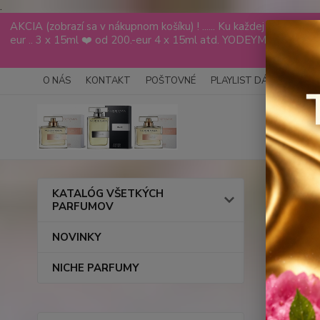
.
AKCIA (zobrazí sa v nákupnom košíku) ! ...... Ku každej objed
eur .. 3 x 15ml ❤️ od 200.-eur 4 x 15ml atd. YODEYMA tester
VÁS
O NÁS
KONTAKT
POŠTOVNÉ
PLAYLIST DÁMY
PLAY
Úvod
KATALÓG VŠETKÝCH
PARFUMOV
FM 8
NOVINKY
ROYA
NICHE PARFUMY