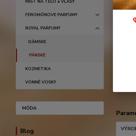
MIST NA TELO a VLASY
Komple
FEROMÓNOVE PARFUMY
Charakte
ROYAL PARFUMY
Dekadent
DÁMSKE
Vonné n
Noty hla
PÁNSKE
Noty srd
Noty zákl
KOZMETIKA
VONNÉ VOSKY
MÓDA
Param
VÝRO
Blog