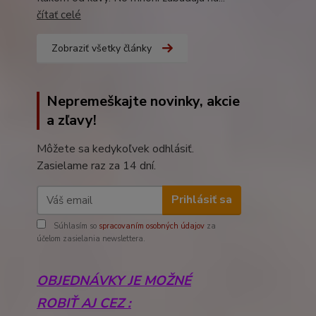
čítať celé
Zobraziť všetky články
Nepremeškajte novinky, akcie
a zľavy!
Môžete sa kedykoľvek odhlásiť.
Zasielame raz za 14 dní.
Prihlásiť sa
Súhlasím so
spracovaním osobných údajov
za
účelom zasielania newslettera.
OBJEDNÁVKY JE MOŽNÉ
ROBIŤ AJ CEZ :