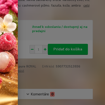
Noty základu: cashmerové pižmo, fazuiľa, koža, ambra
celý
tupnosť
ihneď k odoslaniu / dostupný aj na
predajni
 €
/
ks
Pridať do košíka
14 €
bez DPH
roduktu:
823 pure ROYAL
EAN kód:
5907732513936
 cenu / dostupnosť
obľúbených
Komentáre
0