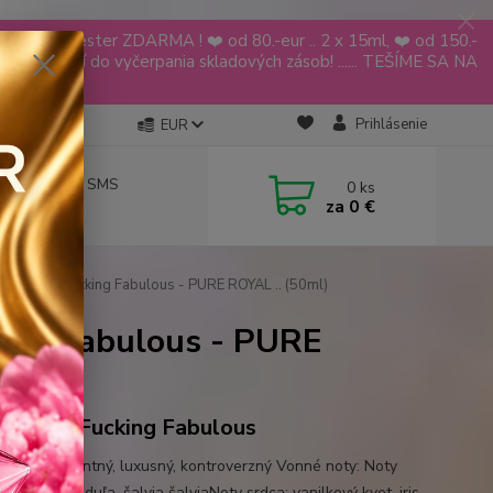
YODEYMA tester ZDARMA ! ❤️ od 80.-eur .. 2 x 15ml, ❤️ od 150.-
ia platí do vyčerpania skladových zásob! ...... TEŠÍME SA NA
🌹🌹
Prihlásenie
EUR
návky aj cez SMS
0
ks
za
0 €
 619 068
M FORD Fucking Fabulous - PURE ROYAL .. (50ml)
ing Fabulous - PURE
 FORD Fucking Fabulous
ter: Dekadentný, luxusný, kontroverzný Vonné noty: Noty
divoká levanduľa, šalvia šalviaNoty srdca: vanilkový kvet, iris,