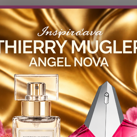
návočke ❤️ od .. 35 .-eur CENA PRODUKTOV si môžte vybrať .. 15ml 
 ZDARMA .. (TIE VŠAK TERBA VPÍSAŤ V SEKCII DODACE ÚDAJE) ! Akc
 a VIDÍME SA V MAILOCH a v Košiciach :) aj OSOBNE. 👋🤚👋 .. 🌹
LIST PÁNI
KATALÓG
Blog
Objed
Hľadať
0944
FM - PARFEMY
ROYAL PARFUMY
PÁNSKE
FM 823 Inšpirovaná TO
23 Inšpirovaná TOM FORD Fuck
L .. (50ml)
35 €
TOM
- 26 %
Charak
hlavy: 