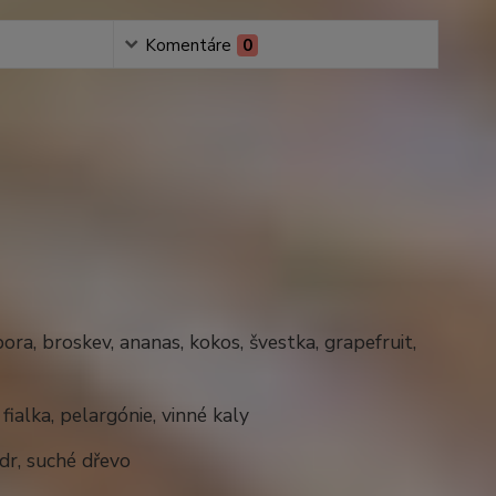
Komentáre
0
ora, broskev, ananas, kokos, švestka, grapefruit,
fialka, pelargónie, vinné kaly
dr, suché dřevo