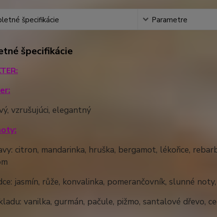
etné špecifikácie
Parametre
tné špecifikácie
TER:
er:
vý, vzrušujúci, elegantný
oty:
vy: citron, mandarinka, hruška, bergamot, lékořice, rebarb
om
ce: jasmín, růže, konvalinka, pomerančovník, slunné noty, 
ladu: vanilka, gurmán, pačule, pižmo, santalové dřevo, ce