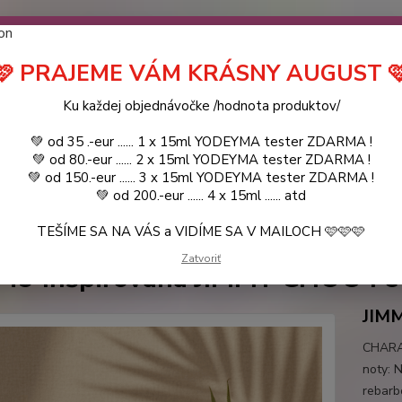
návočke ❤️ od .. 35 .-eur CENA PRODUKTOV si môžte vybrať .. 15ml 
 ZDARMA .. (TIE VŠAK TERBA VPÍSAŤ V SEKCII DODACE ÚDAJE) ! Akc
 a VIDÍME SA V MAILOCH a v Košiciach :) aj OSOBNE. 👋🤚👋 .. 🌹
🩷 PRAJEME VÁM KRÁSNY AUGUST 
LIST PÁNI
KATALÓG
Blog
Ku každej objednávočke /hodnota produktov/
💚 od 35 .-eur ...... 1 x 15ml YODEYMA tester ZDARMA !
Objed
Hľadať
💚 od 80.-eur ...... 2 x 15ml YODEYMA tester ZDARMA !
0944
💚 od 150.-eur ...... 3 x 15ml YODEYMA tester ZDARMA !
💚 od 200.-eur ...... 4 x 15ml ...... atd
TEŠÍME SA NA VÁS a VIDÍME SA V MAILOCH 🩷🩷🩷
FM - PARFEMY
ROYAL PARFUMY
DÁMSKE
FM 449 Inšpirovaná J
Zatvoriť
49 Inšpirovaná JIMMY CHOO Fev
JIM
CHARAK
noty: N
rebarb