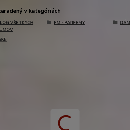
zaradený v kategóriách
LÓG VŠETKÝCH
FM - PARFEMY
DÁM
FUMOV
SKE