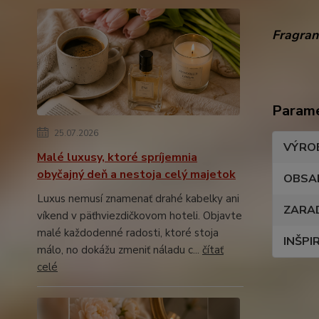
Fragran
Param
25.07.2026
VÝRO
Malé luxusy, ktoré spríjemnia
obyčajný deň a nestoja celý majetok
OBSA
Luxus nemusí znamenať drahé kabelky ani
ZARA
víkend v päťhviezdičkovom hoteli. Objavte
malé každodenné radosti, ktoré stoja
INŠPI
málo, no dokážu zmeniť náladu c...
čítať
celé