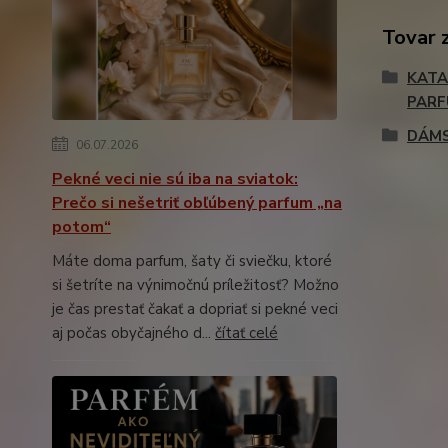
Tovar 
KATA
PAR
DÁM
06.07.2026
Pekné veci nie sú iba na sviatok:
Prečo si nešetriť obľúbený parfum „na
potom“
Máte doma parfum, šaty či sviečku, ktoré
si šetríte na výnimočnú príležitosť? Možno
je čas prestať čakať a dopriať si pekné veci
aj počas obyčajného d...
čítať celé