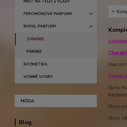
MIST NA TELO a VLASY
Kompl
FEROMÓNOVE PARFUMY
ROYAL PARFUMY
Komple
DÁMSKE
CHARAK
PÁNSKE
Charakt
Viacvrst
KOZMETIKA
Vonné n
VONNÉ VOSKY
Noty hla
kardam
MÓDA
Noty srd
Noty zák
Blog