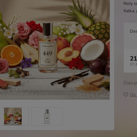
Noty s
fialka,
Dos
21
17,
Číslo p
Do 