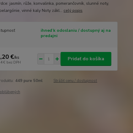
rdce: jasmín, růže, konvalinka, pomerančovník, slunné noty,
 pelargónie, vinné kaly Noty zákl...
celý popis
tupnosť
ihneď k odoslaniu / dostupný aj na
predajni
,20 €
/
ks
Pridať do košíka
24 €
bez DPH
roduktu:
449 pure 50ml
Strážiť cenu / dostupnosť
obľúbených