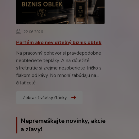
22.06.2026
Parfém ako neviditeľný biznis oblek
Na pracovný pohovor si pravdepodobne
neoblečiete tepláky. A na dôležité
stretnutie si zrejme nezoberiete tričko s
fľakom od kávy. No mnohí zabúdajú na...
čítať celé
Zobraziť všetky články
Nepremeškajte novinky, akcie
a zľavy!