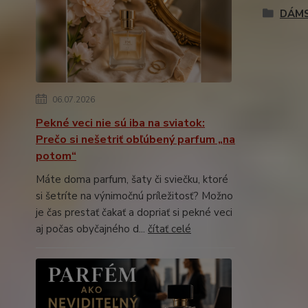
DÁM
06.07.2026
Pekné veci nie sú iba na sviatok:
Prečo si nešetriť obľúbený parfum „na
potom“
Máte doma parfum, šaty či sviečku, ktoré
si šetríte na výnimočnú príležitosť? Možno
je čas prestať čakať a dopriať si pekné veci
aj počas obyčajného d...
čítať celé