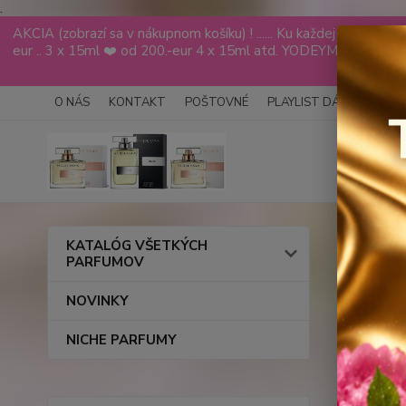
.
AKCIA (zobrazí sa v nákupnom košíku) ! ...... Ku každej objed
eur .. 3 x 15ml ❤️ od 200.-eur 4 x 15ml atd. YODEYMA tester
VÁS
O NÁS
KONTAKT
POŠTOVNÉ
PLAYLIST DÁMY
PLAY
Úvod
KATALÓG VŠETKÝCH
PARFUMOV
FM 4
NOVINKY
(50m
NICHE PARFUMY