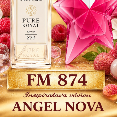
kosate
pačuli
Dos
15
12,
Číslo p
21,20 €
Strážiť
- 29 %
Do 