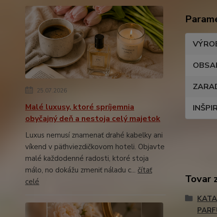
Param
VÝRO
OBSA
ZARA
25.07.2026
Malé luxusy, ktoré spríjemnia
INŠPI
obyčajný deň a nestoja celý majetok
Luxus nemusí znamenať drahé kabelky ani
víkend v päťhviezdičkovom hoteli. Objavte
malé každodenné radosti, ktoré stoja
málo, no dokážu zmeniť náladu c...
čítať
Tovar 
celé
KATA
PAR