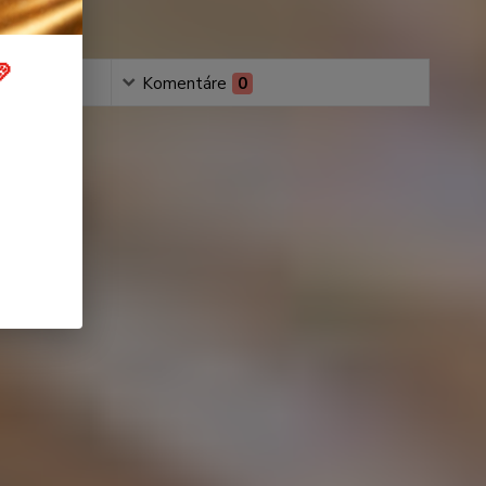

Komentáre
0