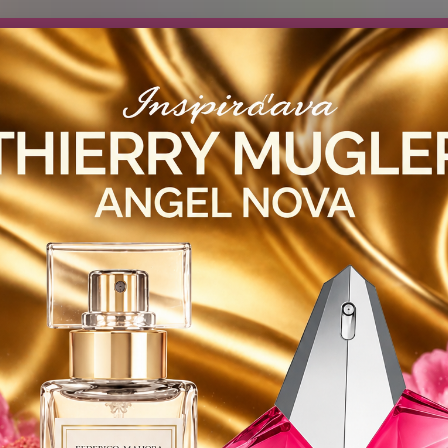
návočke ❤️ od .. 35 .-eur CENA PRODUKTOV si môžte vybrať .. 15ml 
 ZDARMA .. (TIE VŠAK TERBA VPÍSAŤ V SEKCII DODACE ÚDAJE) ! Akc
 a VIDÍME SA V MAILOCH a v Košiciach :) aj OSOBNE. 👋🤚👋 .. 🌹
LIST PÁNI
KATALÓG
Blog
Objed
Hľadať
0944
FM - PARFEMY
ROYAL PARFUMY
DÁMSKE
FM 440 Inšpirovaná LA
40 Inšpirovaná LANCOME La Vie 
l)
LANC
Charak
Hlavy: 