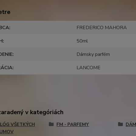
etre
BCA
FREDERICO MAHORA
H
50ml
DENIE
Dámsky parfém
RÁCIA
LANCOME
zaradený v kategóriách
LÓG VŠETKÝCH
FM - PARFEMY
DÁM
FUMOV