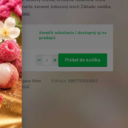
c, kvet pomaranča, karamel, kokosový orech Základu: vanilka,
, pižmo
celý popis
tupnosť
ihneď k odoslaniu / dostupný aj na
predajni
 €
/
ks
Pridať do košíka
20 €
bez DPH
roduktu:
440 pure 50ml
EAN kód:
5907732510027
 cenu / dostupnosť
obľúbených