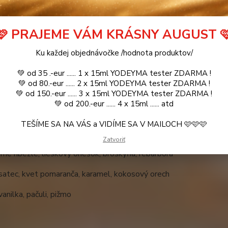
🩷 PRAJEME VÁM KRÁSNY AUGUST 
etné špecifikácie
Parametre
Ku každej objednávočke /hodnota produktov/
tné špecifikácie
💚 od 35 .-eur ...... 1 x 15ml YODEYMA tester ZDARMA !
💚 od 80.-eur ...... 2 x 15ml YODEYMA tester ZDARMA !
r:
💚 od 150.-eur ...... 3 x 15ml YODEYMA tester ZDARMA !
💚 od 200.-eur ...... 4 x 15ml ...... atd
vaný, zmyselný, nezabudnuteľný
TEŠÍME SA NA VÁS a VIDÍME SA V MAILOCH 🩷🩷🩷
óny:
Zatvoriť
erne ríbezle, lieskový oriešok, broskyňa, rebarbora
satec, kvet pomaranča, karamel, kokosový orech
vanilka, pačuli, pižmo