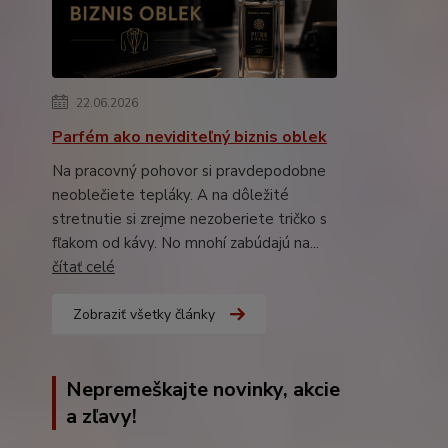
22.06.2026
Parfém ako neviditeľný biznis oblek
Na pracovný pohovor si pravdepodobne
neoblečiete tepláky. A na dôležité
stretnutie si zrejme nezoberiete tričko s
fľakom od kávy. No mnohí zabúdajú na...
čítať celé
Zobraziť všetky články
Nepremeškajte novinky, akcie
a zľavy!