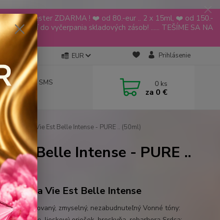
YODEYMA tester ZDARMA ! ❤️ od 80.-eur .. 2 x 15ml, ❤️ od 150.-
ia platí do vyčerpania skladových zásob! ...... TEŠÍME SA NA
🌹🌹
Prihlásenie
EUR
návky aj cez SMS
0
ks
za
0 €
 619 068
NCOME La Vie Est Belle Intense - PURE .. (50ml)
Est Belle Intense - PURE ..
OME La Vie Est Belle Intense
ter: prepracovaný, zmyselný, nezabudnuteľný Vonné tóny:
čierne ríbezle, lieskový oriešok, broskyňa, rebarbora Srdca: