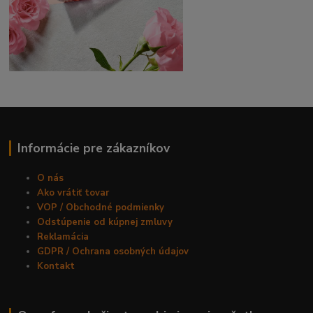
Informácie pre zákazníkov
O nás
Ako vrátiť tovar
VOP / Obchodné podmienky
Odstúpenie od kúpnej zmluvy
Reklamácia
GDPR / Ochrana osobných údajov
Kontakt