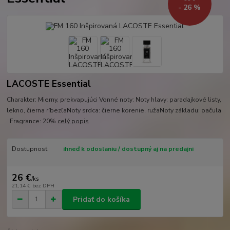
- 26 %
LACOSTE Essential
Charakter: Mierny, prekvapujúci Vonné noty: Noty hlavy: paradajkové listy,
lekno, čierna ríbezľaNoty srdca: čierne korenie, ružaNoty základu: pačula
Fragrance: 20%
celý popis
Dostupnosť
ihneď k odoslaniu / dostupný aj na predajni
26 €
/
ks
21,14 €
bez DPH
Pridať do košíka