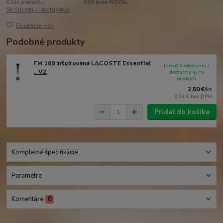
Číslo produktu:
160 pure ROYAL
Strážiť cenu / dostupnosť
Do obľúbených
Podobné produkty
FM 160 Inšpirovaná LACOSTE Essential
ihneď k odoslaniu /
.. VZ
dostupný aj na
predajni
2,50 €
/
ks
2,03 €
bez DPH
Pridať do košíka
Kompletné špecifikácie
Parametre
Komentáre
0