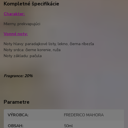
Kompletné špecifikácie
Charakter:
Mierny, prekvapujúci
Vonné noty:
Noty hlavy: paradajkové listy, lekno, čierna ríbezľa
Noty srdca: čierne korenie, ruža
Noty základu: pačula
Fragrance: 20%
Parametre
VÝROBCA
FREDERICO MAHORA
OBSAH
50ml