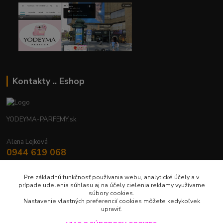
Kontakty .. Eshop
YODEYMA-PARFEMY.sk
Alena Lejková
0944 619 068
Nonstop
Pre základnú funkčnosť používania webu, analytické účely a v
yodeyma.parfemy@gmail.com
prípade udelenia súhlasu aj na účely cielenia reklamy využívame
súbory cookies.
Nastavenie vlastných preferencií cookies môžete kedykoľvek
upraviť.