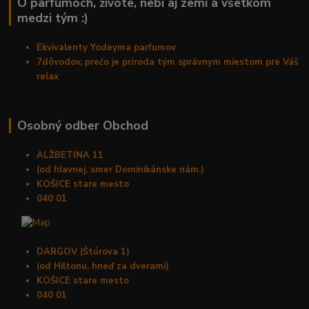
O parfumoch, živote, nebi aj zemi a všetkom
medzi tým :)
Ekvivalenty Yodeyma parfumov
7dôvodov, prečo je príroda tým správnym miestom pre Váš
relax
Osobný odber Obchod
ALŽBETINA 11
(od hlavnej, smer Dominikánske nám.)
KOŠICE stare mesto
040 01
DARGOV (Štúrova 1)
(od Hiltonu, hneď za dverami)
KOŠICE stare mesto
040 01