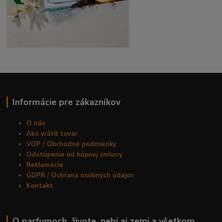
Informácie pre zákazníkov
O nás
Ako vrátiť tovar
VOP / Obchodné podmienky
Odstúpenie od kúpnej zmluvy
Reklamácia
GDPR / Ochrana osobných údajov
Kontakt
O parfumoch, živote, nebi aj zemi a všetkom