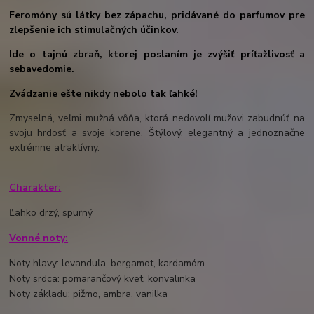
Feromóny sú látky bez zápachu, pridávané do parfumov pre
zlepšenie ich stimulačných účinkov.
Ide o tajnú zbraň, ktorej poslaním je zvýšiť príťažlivosť a
sebavedomie.
Zvádzanie ešte nikdy nebolo tak ľahké!
Zmyselná, veľmi mužná vôňa, ktorá nedovolí mužovi zabudnúť na
svoju hrdosť a svoje korene. Štýlový, elegantný a jednoznačne
extrémne atraktívny.
Charakter:
Ľahko drzý, spurný
Vonné noty:
Noty hlavy: levanduľa, bergamot, kardamóm
Noty srdca: pomarančový kvet, konvalinka
Noty základu: pižmo, ambra, vanilka