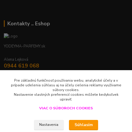
Kontakty .. Eshop
YODEYMA-PARFEMY.sk
Alena Lejková
0944 619 068
Nonstop
Pre základnú funkčnosť používania webu, analytické účely a v
yodeyma.parfemy@gmail.com
prípade udelenia súhlasu aj na účely cielenia reklamy využívame
súbory cookies.
Nastavenie vlastných preferencií cookies môžete kedykoľvek
upraviť.
VIAC O SÚBOROCH COOKIES
Upravit sběr cookies.
Súhlasím
Nastavenia