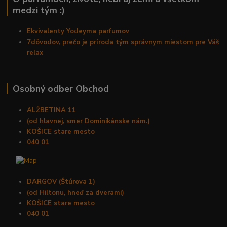
medzi tým :)
Ekvivalenty Yodeyma parfumov
7dôvodov, prečo je príroda tým správnym miestom pre Váš
relax
Osobný odber Obchod
ALŽBETINA 11
(od hlavnej, smer Dominikánske nám.)
KOŠICE stare mesto
040 01
DARGOV (Štúrova 1)
(od Hiltonu, hneď za dverami)
KOŠICE stare mesto
040 01