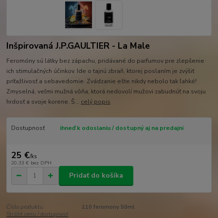
Inšpirovaná J.P.GAULTIER - La Male
Feromóny sú látky bez zápachu, pridávané do parfumov pre zlepšenie
ich stimulačných účinkov. Ide o tajnú zbraň, ktorej poslaním je zvýšiť
príťažlivosť a sebavedomie. Zvádzanie ešte nikdy nebolo tak ľahké!
Zmyselná, veľmi mužná vôňa, ktorá nedovolí mužovi zabudnúť na svoju
hrdosť a svoje korene. Š...
celý popis
Dostupnosť
ihneď k odoslaniu / dostupný aj na predajni
25 €
/
ks
20,33 €
bez DPH
Pridať do košíka
Číslo produktu:
110 feromony 50ml
Strážiť cenu / dostupnosť