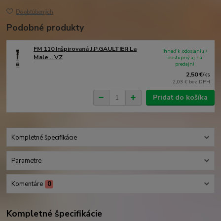
Do obľúbených
Podobné produkty
FM 110 Inšpirovaná J.P.GAULTIER La
ihneď k odoslaniu /
Male .. VZ
dostupný aj na
predajni
2,50 €
/
ks
2,03 €
bez DPH
Pridať do košíka
Kompletné špecifikácie
Parametre
Komentáre
0
Kompletné špecifikácie