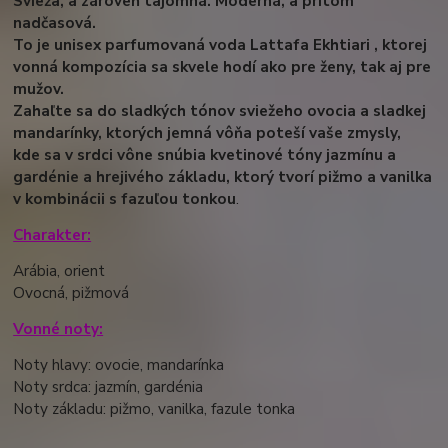
Svieža, a zároveň tajomná. Moderná, a pritom
nadčasová.
To je unisex parfumovaná voda Lattafa Ekhtiari , ktorej
vonná kompozícia sa skvele hodí ako pre ženy, tak aj pre
mužov.
Zahaľte sa do sladkých tónov sviežeho ovocia a sladkej
mandarínky, ktorých jemná vôňa poteší vaše zmysly,
kde sa v srdci vône snúbia kvetinové tóny jazmínu a
gardénie a hrejivého základu, ktorý tvorí pižmo a vanilka
v kombinácii s fazuľou tonkou
.
Charakter:
Arábia, orient
Ovocná, pižmová
Vonné noty:
Noty hlavy: ovocie, mandarínka
Noty srdca: jazmín, gardénia
Noty základu: pižmo, vanilka, fazule tonka