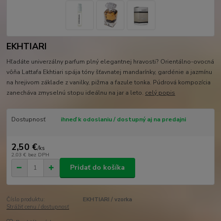
EKHTIARI
Hľadáte univerzálny parfum plný elegantnej hravosti? Orientálno-ovocná
vôňa Lattafa Ekhtiari spája tóny šťavnatej mandarínky, gardénie a jazmínu
na hrejivom základe z vanilky, pižma a fazule tonka. Púdrová kompozícia
zanecháva zmyselnú stopu ideálnu na jar a leto.
celý popis
Dostupnosť
ihneď k odoslaniu / dostupný aj na predajni
2,50 €
/
ks
2,03 €
bez DPH
Pridať do košíka
Číslo produktu:
EKHTIARI / vzorka
Strážiť cenu / dostupnosť