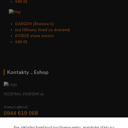
040 01
DARGOV (Štúrova 1)
(od Hiltonu, hneď za dverami)
KOŠICE stare mesto
040 01
Kontakty .. Eshop
YODEYMA-PARFEMY.sk
Alena Lejková
0944 619 068
Nonstop
Pre základnú funkčnosť používania webu, analytické účely a v