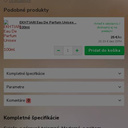
Do obľúbených
Podobné produkty
EKHTIARI Eau De Parfum Unisex ..
ihneď k odoslaniu /
100ml
dostupný aj na
predajni
25 €
/
ks
20,33 €
bez DPH
Pridať do košíka
Kompletné špecifikácie
Parametre
Komentáre
0
Kompletné špecifikácie