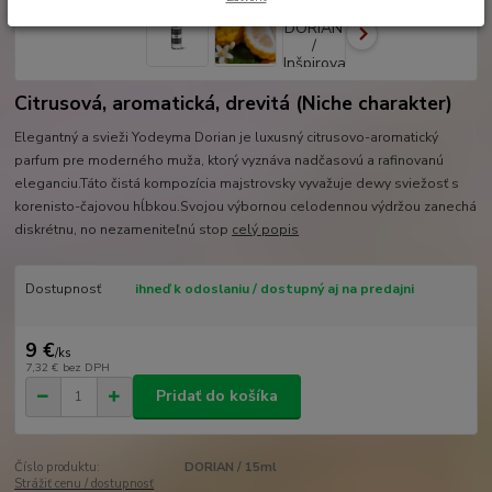
Citrusová, aromatická, drevitá (Niche charakter)
Elegantný a svieži Yodeyma Dorian je luxusný citrusovo-aromatický
parfum pre moderného muža, ktorý vyznáva nadčasovú a rafinovanú
eleganciu.Táto čistá kompozícia majstrovsky vyvažuje dewy sviežosť s
korenisto-čajovou hĺbkou.Svojou výbornou celodennou výdržou zanechá
diskrétnu, no nezameniteľnú stop
celý popis
Dostupnosť
ihneď k odoslaniu / dostupný aj na predajni
9 €
/
ks
7,32 €
bez DPH
Pridať do košíka
Číslo produktu:
DORIAN / 15ml
Strážiť cenu / dostupnosť