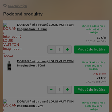
Do obľúbených
Podobné produkty
DORIAN / Inšpirovaný LOUIS VUITTON
ihneď k odoslaniu /
Imagination .. 100ml
dostupný aj na
predajni
32 €
/
ks
26,02 €
bez DPH
Pridať do košíka
DORIAN / Inšpirovaný LOUIS VUITTON
ihneď k odoslaniu /
Imagination .. 50ml
dostupný aj na
predajni
7 % zľava
21 €
/
ks
17,07 €
bez DPH
Pridať do košíka
DORIAN / Inšpirovaný LOUIS VUITTON
ihneď k odoslaniu /
Imagination .. 2ml
dostupný aj na
predajni