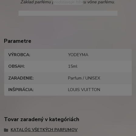
Základ parfému predstavuje hĺbku vône parfému.
vuitton, dorian, yodeyma dorian, dorian unisex
Parametre
VÝROBCA
YODEYMA
OBSAH
15ml
ZARADENIE
Parfum / UNISEX
INŠPIRÁCIA
LOUIS VUITTON
Tovar zaradený v kategóriách
KATALÓG VŠETKÝCH PARFUMOV