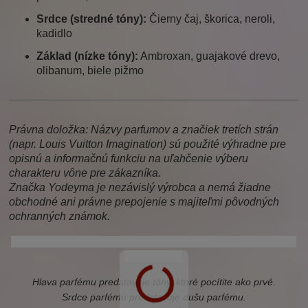
Srdce (stredné tóny):
Čierny čaj, škorica, neroli,
kadidlo
Základ (nízke tóny):
Ambroxan, guajakové drevo,
olibanum, biele pižmo
Právna doložka: Názvy parfumov a značiek tretích strán
(napr. Louis Vuitton Imagination) sú použité výhradne pre
opisnú a informačnú funkciu na uľahčenie výberu
charakteru vône pre zákazníka.
Značka Yodeyma je nezávislý výrobca a nemá žiadne
obchodné ani právne prepojenie s majiteľmi pôvodných
ochranných známok.
louis vuitton imagination, imagination, louis vuitton, vuitton,
imagination
Hlava parfému predstavuje tóny, ktoré pocítite ako prvé.
Srdce parfému predstavuje dušu parfému.