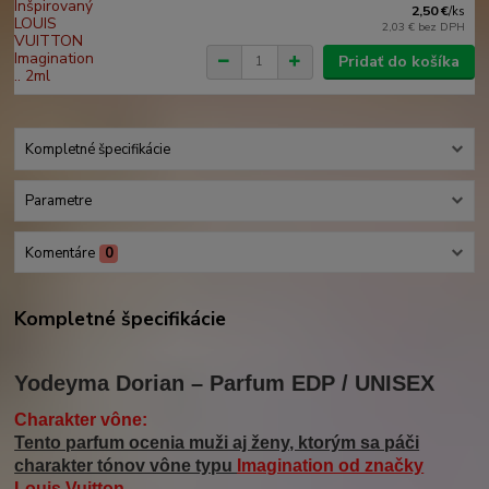
2,50 €
/
ks
2,03 €
bez DPH
Pridať do košíka
Kompletné špecifikácie
Parametre
Komentáre
0
Kompletné špecifikácie
Yodeyma Dorian – Parfum EDP / UNISEX
Charakter vône:
Tento parfum ocenia muži aj ženy, ktorým sa páči
charakter tónov vône typu
Imagination
od značky
Louis Vuitton
.