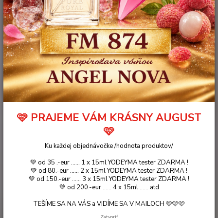
🩷 PRAJEME VÁM KRÁSNY AUGUST
🩷
Ku každej objednávočke /hodnota produktov/
💚 od 35 .-eur ...... 1 x 15ml YODEYMA tester ZDARMA !
💚 od 80.-eur ...... 2 x 15ml YODEYMA tester ZDARMA !
💚 od 150.-eur ...... 3 x 15ml YODEYMA tester ZDARMA !
9,75 €
💚 od 200.-eur ...... 4 x 15ml ...... atd
- 8 %
TEŠÍME SA NA VÁS a VIDÍME SA V MAILOCH 🩷🩷🩷
Zatvoriť