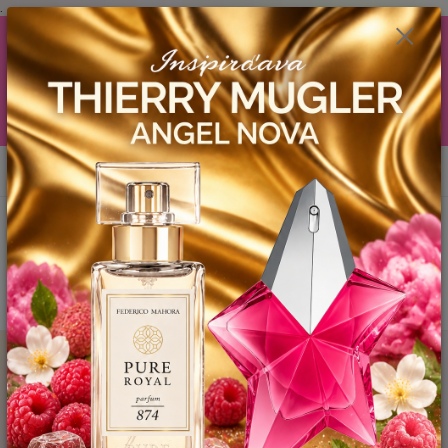
.
AKCIA (zobrazí sa v nákupnom košíku) ! ...... Ku každej objednávočke ❤️
od .. 35 .-eur CENA PRODUKTOV si môžte vybrať .. 15ml YODEYMA
tester ZDARMA ! ❤️ od 80.-eur .. 2 x 15ml, ❤️ od 150.-eur .. 3 x 15ml ❤️
od 200.-eur 4 x 15ml atd. YODEYMA tester ZDARMA .. (TIE VŠAK
TERBA VPÍSAŤ V SEKCII DODACE ÚDAJE) ! Akcia platí do vyčerpania
skladových zásob! ...... TEŠÍME SA NA VÁS a VIDÍME SA V MAILOCH a v
Košiciach :) aj OSOBNE. 👋🤚👋 .. 🌹🌹🌹
0
ks
EUR
0944 619 068
za
0 €
Menu
Hľadať
Úvod
YODEYMA - PÁNSKE PARFEMY
15ml
DORIAN / Inšpirovaný
LOUIS VUITTON Imagination .. 15ml
DORIAN / Inšpirovaný LOUIS
VUITTON Imagination .. 15ml