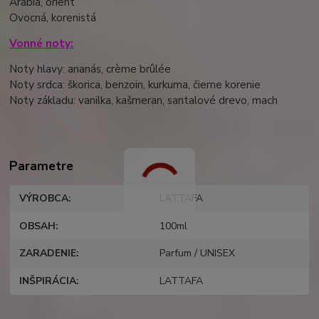
Arábia, orient
Ovocná, korenistá
Vonné noty:
Noty hlavy: ananás, crème brûlée
Noty srdca: škorica, benzoin, kurkuma, čierne korenie
Noty základu: vanilka, kašmeran, santalové drevo, mach
Parametre
VÝROBCA
LATTAFA
OBSAH
100ml
ZARADENIE
Parfum / UNISEX
INŠPIRÁCIA
LATTAFA