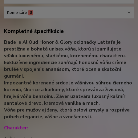
Komentáre
0
Kompletné špecifikácie
Bade`e Al Oud Honor & Glory od značky Lattafa je
prestížna a bohatá unisex vôňa, ktorú si zamilujete
vďaka luxusnému, sladkému, korenenému charakteru.
Exkluzívne ingrediencie zahŕňajú honosnú vôňu crème
brulée v spojení s ananásom, ktoré ocenia skutoční
gurmáni.
Impozantné korenené srdce je vášnivou súhrou čierneho
korenia, škorice a kurkumy, ktoré sprevádza živicová,
hrejivá vôňa benzoínu. Záver uzatvára luxusný kašmír,
santalové drevo, krémová vanilka a mach.
Vôňa pre mužov aj ženy, ktorá osloví zmysly a rozpráva
príbeh elegancie, vášne a vznešenosti.
Charakter: