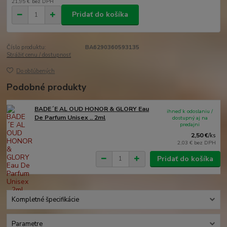
21,95 €
bez DPH
Pridať do košíka
Číslo produktu:
BA6290360593135
Strážiť cenu / dostupnosť
Do obľúbených
Podobné produkty
BADE´E AL OUD HONOR & GLORY Eau
ihneď k odoslaniu /
De Parfum Unisex .. 2ml
dostupný aj na
predajni
2,50 €
/
ks
2,03 €
bez DPH
Pridať do košíka
Kompletné špecifikácie
Parametre