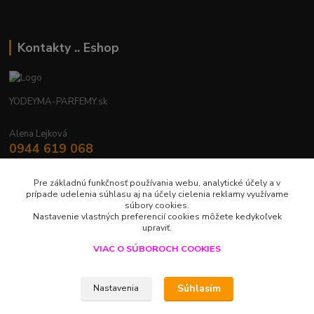
Kontakty .. Eshop
YODEYMA-PARFEMY.sk
Alena Lejková
0944 619 068
Nonstop
Pre základnú funkčnosť používania webu, analytické účely a v
yodeyma.parfemy@gmail.com
prípade udelenia súhlasu aj na účely cielenia reklamy využívame
súbory cookies.
Nastavenie vlastných preferencií cookies môžete kedykoľvek
upraviť.
VIAC O SÚBOROCH COOKIES
Upravit sběr cookies.
Súhlasím
Nastavenia