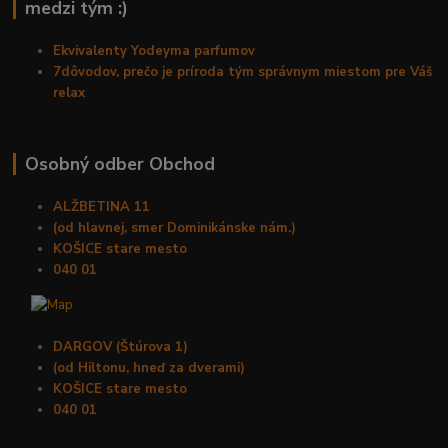
medzi tým :)
Ekvivalenty Yodeyma parfumov
7dôvodov, prečo je príroda tým správnym miestom pre Váš
relax
Osobný odber Obchod
ALŽBETINA 11
(od hlavnej, smer Dominikánske nám.)
KOŠICE stare mesto
040 01
DARGOV (Štúrova 1)
(od Hiltonu, hneď za dverami)
KOŠICE stare mesto
040 01