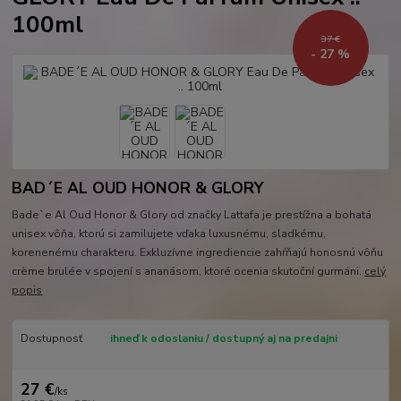
100ml
37 €
- 27 %
BAD´E AL OUD HONOR & GLORY
Bade`e Al Oud Honor & Glory od značky Lattafa je prestížna a bohatá
unisex vôňa, ktorú si zamilujete vďaka luxusnému, sladkému,
korenenému charakteru. Exkluzívne ingrediencie zahŕňajú honosnú vôňu
crème brulée v spojení s ananásom, ktoré ocenia skutoční gurmáni.
celý
popis
Dostupnosť
ihneď k odoslaniu / dostupný aj na predajni
27 €
/
ks