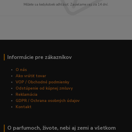
Môžete sa kedykoľvek odhlásiť. Zasielame raz za 14 dní.
Informácie pre zákazníkov
O nás
Ako vrátiť tovar
VOP / Obchodné podmienky
Odstúpenie od kúpnej zmluvy
Reklamácia
GDPR / Ochrana osobných údajov
Kontakt
O parfumoch, živote, nebi aj zemi a všetkom