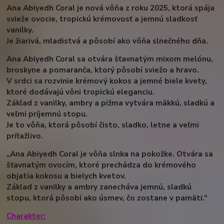
Ana Abiyedh Coral je nová vôňa z roku 2025, ktorá spája
svieže ovocie, tropickú krémovosť a jemnú sladkosť
vanilky.
Je žiarivá, mladistvá a pôsobí ako vôňa slnečného dňa.
Ana Abiyedh Coral sa otvára šťavnatým mixom melónu,
broskyne a pomaranča, ktorý pôsobí sviežo a hravo.
V srdci sa rozvinie krémový kokos a jemné biele kvety,
ktoré dodávajú vôni tropickú eleganciu.
Základ z vanilky, ambry a pižma vytvára mäkkú, sladkú a
veľmi príjemnú stopu.
Je to vôňa, ktorá pôsobí čisto, sladko, letne a veľmi
príťažlivo.
„Ana Abiyedh Coral je vôňa slnka na pokožke. Otvára sa
šťavnatým ovocím, ktoré prechádza do krémového
objatia kokosu a bielych kvetov.
Základ z vanilky a ambry zanecháva jemnú, sladkú
stopu, ktorá pôsobí ako úsmev, čo zostane v pamäti.“
Charakter: