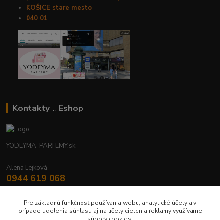
KOŠICE stare mesto
040 01
Kontakty .. Eshop
YODEYMA-PARFEMY.sk
Alena Lejková
0944 619 068
Nonstop
Pre základnú funkčnosť používania webu, analytické účely a v
yodeyma.parfemy@gmail.com
prípade udelenia súhlasu aj na účely cielenia reklamy využívame
súbory cookies.