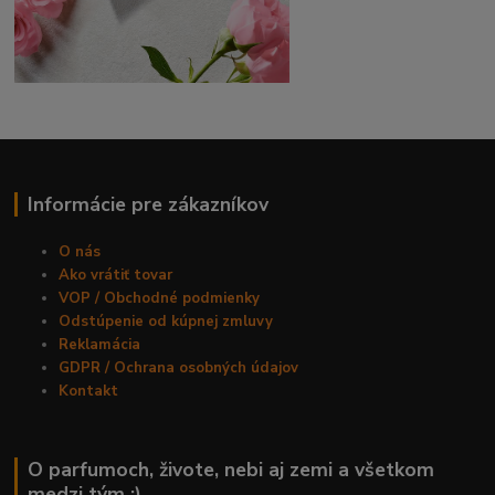
Informácie pre zákazníkov
O nás
Ako vrátiť tovar
VOP / Obchodné podmienky
Odstúpenie od kúpnej zmluvy
Reklamácia
GDPR / Ochrana osobných údajov
Kontakt
O parfumoch, živote, nebi aj zemi a všetkom
medzi tým :)