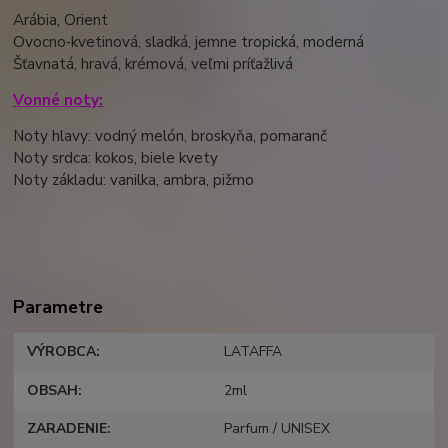
Arábia, Orient
Ovocno‑kvetinová, sladká, jemne tropická, moderná
Šťavnatá, hravá, krémová, veľmi príťažlivá
Vonné noty:
Noty hlavy: vodný melón, broskyňa, pomaranč
Noty srdca: kokos, biele kvety
Noty základu: vanilka, ambra, pižmo
Parametre
VÝROBCA
LATAFFA
OBSAH
2ml
ZARADENIE
Parfum / UNISEX