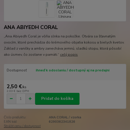
ANA ABIYEDH CORAL
„Ana Abiyedh Coral je vôňa slnka na pokožke. Otvára sa šťavnatým
ovocím, ktoré prechádza do krémového objatia kokosu a bielych kvetov.
Základ z vanilky a ambry zanecháva jemnú, sladkú stopu, ktorá pôsobí
ako úsmev, čo zostane v pamäti.“
celý popis
Dostupnosť
ihneď k odoslaniu / dostupný aj na predajni
2,50 €
/
ks
2,03 €
bez DPH
Pridať do košíka
Číslo produktu:
ANA CORAL / vzorka
EAN kód:
6290362341826
Strážiť cenu / dostupnosť