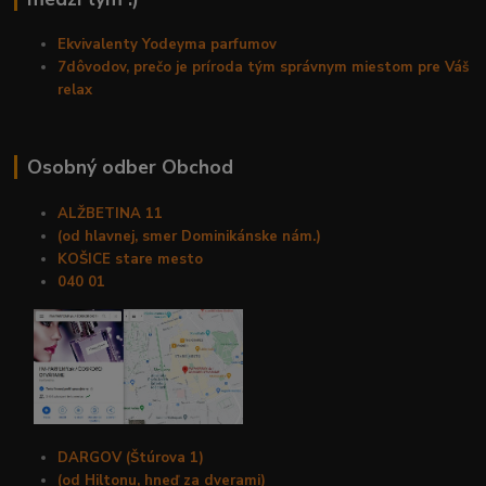
Ekvivalenty Yodeyma parfumov
7dôvodov, prečo je príroda tým správnym miestom pre Váš
relax
Osobný odber Obchod
ALŽBETINA 11
(od hlavnej, smer Dominikánske nám.)
KOŠICE stare mesto
040 01
DARGOV (Štúrova 1)
(od Hiltonu, hneď za dverami)