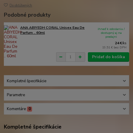
Do obľúbených
Podobné produkty
ANA ABIYEDH CORAL Unisex Eau De
ihneď k odoslaniu /
Parfum .. 60ml
dostupný aj na
predajni
24 €
/
ks
19,51 €
bez DPH
Pridať do košíka
Kompletné špecifikácie
Parametre
Komentáre
0
Kompletné špecifikácie