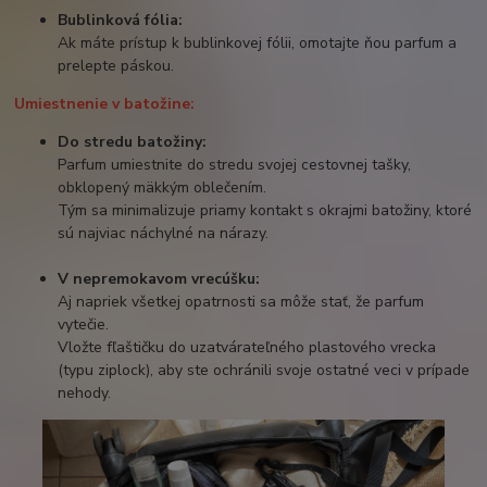
Bublinková fólia:
Ak máte prístup k bublinkovej fólii, omotajte ňou parfum a
prelepte páskou.
Umiestnenie v batožine:
Do stredu batožiny:
Parfum umiestnite do stredu svojej cestovnej tašky,
obklopený mäkkým oblečením.
Tým sa minimalizuje priamy kontakt s okrajmi batožiny, ktoré
sú najviac náchylné na nárazy.
V nepremokavom vrecúšku:
Aj napriek všetkej opatrnosti sa môže stať, že parfum
vytečie.
Vložte fľaštičku do uzatvárateľného plastového vrecka
(typu ziplock), aby ste ochránili svoje ostatné veci v prípade
nehody.