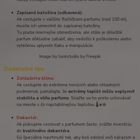
Zapísaná batožina (odbavená):
Ak cestujete s väčšími fľaštičkami parfumu (nad 100 ml),
musíte ich umiestniť do zapísanej batožiny.
Tu platia miernejšie obmedzenia, ale stále je dôležité
parfum dôkladne zabaliť, aby nedošlo k poškodeniu alebo
vytečeniu vplyvom tlaku a manipulácie.
Image by lookstudio by Freepik
Dodatočné tipy
Zohľadnite klímu:
Ak cestujete do extrémne horúcich alebo chladných
podmienok, pamätajte, že
extrémy teplôt môžu ovplyvniť
stabilitu a vôňu parfumu
. Snažte sa ho preto uchovávať
na mieste s čo najstabilnejšou teplotou 🌡️☀️❄️.
Dekantér:
Ak plánujete cestovať s parfumom často, zvážte investíciu
do
kvalitného dekantéra
.
Sú špeciálne navrhnuté tak, aby boli odolné voči nárazom a