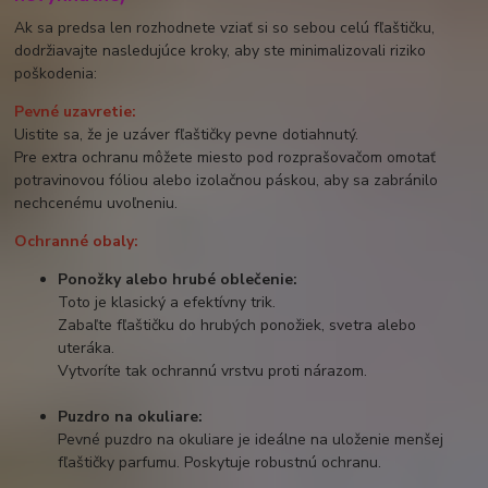
Ak sa predsa len rozhodnete vziať si so sebou celú fľaštičku,
dodržiavajte nasledujúce kroky, aby ste minimalizovali riziko
poškodenia:
Pevné uzavretie:
Uistite sa, že je uzáver fľaštičky pevne dotiahnutý.
Pre extra ochranu môžete miesto pod rozprašovačom omotať
potravinovou fóliou alebo izolačnou páskou, aby sa zabránilo
nechcenému uvoľneniu.
Ochranné obaly:
Ponožky alebo hrubé oblečenie:
Toto je klasický a efektívny trik.
Zabaľte fľaštičku do hrubých ponožiek, svetra alebo
uteráka.
Vytvoríte tak ochrannú vrstvu proti nárazom.
Puzdro na okuliare:
Pevné puzdro na okuliare je ideálne na uloženie menšej
fľaštičky parfumu. Poskytuje robustnú ochranu.