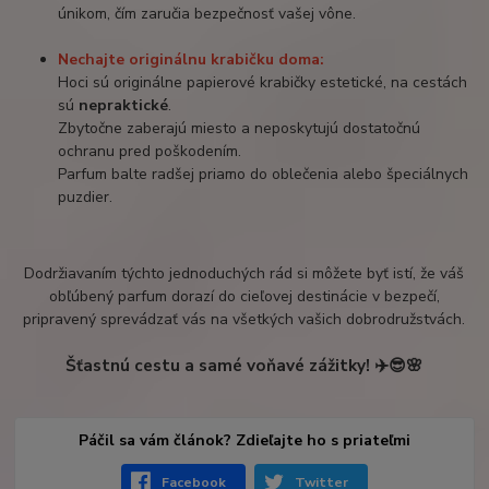
únikom, čím zaručia bezpečnosť vašej vône.
Nechajte originálnu krabičku doma:
Hoci sú originálne papierové krabičky estetické, na cestách
sú
nepraktické
.
Zbytočne zaberajú miesto a neposkytujú dostatočnú
ochranu pred poškodením.
Parfum balte radšej priamo do oblečenia alebo špeciálnych
puzdier.
Dodržiavaním týchto jednoduchých rád si môžete byť istí, že váš
obľúbený parfum dorazí do cieľovej destinácie v bezpečí,
pripravený sprevádzať vás na všetkých vašich dobrodružstvách.
Šťastnú cestu a samé voňavé zážitky! ✈️😎🌸
Páčil sa vám článok? Zdieľajte ho s priateľmi
Facebook
Twitter