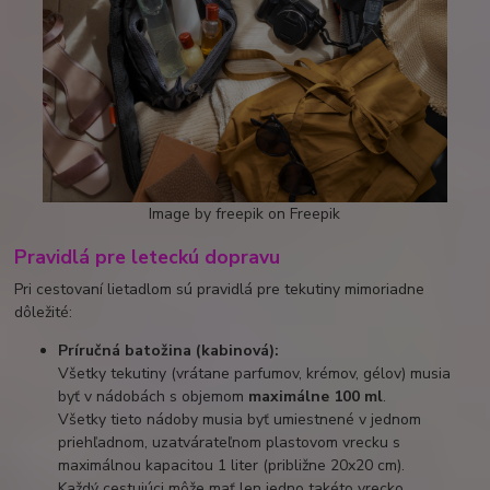
Image by freepik on Freepik
Pravidlá pre leteckú dopravu
Pri cestovaní lietadlom sú pravidlá pre tekutiny mimoriadne
dôležité:
Príručná batožina (kabinová):
Všetky tekutiny (vrátane parfumov, krémov, gélov) musia
byť v nádobách s objemom
maximálne 100 ml
.
Všetky tieto nádoby musia byť umiestnené v jednom
priehľadnom, uzatvárateľnom plastovom vrecku s
maximálnou kapacitou 1 liter (približne 20x20 cm).
Každý cestujúci môže mať len jedno takéto vrecko.