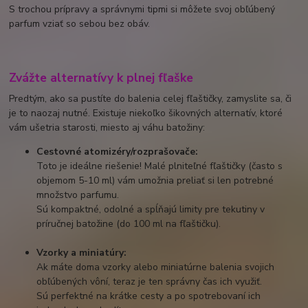
S trochou prípravy a správnymi tipmi si môžete svoj obľúbený
parfum vziať so sebou bez obáv.
Zvážte alternatívy k plnej fľaške
Predtým, ako sa pustíte do balenia celej fľaštičky, zamyslite sa, či
je to naozaj nutné. Existuje niekoľko šikovných alternatív, ktoré
vám ušetria starosti, miesto aj váhu batožiny:
Cestovné atomizéry/rozprašovače:
Toto je ideálne riešenie! Malé plniteľné fľaštičky (často s
objemom 5-10 ml) vám umožnia preliať si len potrebné
množstvo parfumu.
Sú kompaktné, odolné a spĺňajú limity pre tekutiny v
príručnej batožine (do 100 ml na fľaštičku).
Vzorky a miniatúry:
Ak máte doma vzorky alebo miniatúrne balenia svojich
obľúbených vôní, teraz je ten správny čas ich využiť.
Sú perfektné na krátke cesty a po spotrebovaní ich