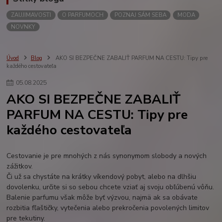
ZAUJIMAVOSTI
O PARFUMOCH
POZNAJ SÁM SEBA
MODA
NOVNKY
Úvod
Blog
AKO SI BEZPEČNE ZABALIŤ PARFUM NA CESTU: Tipy pre
každého cestovateľa
05
.
08
.
2025
AKO SI BEZPEČNE ZABALIŤ
PARFUM NA CESTU: Tipy pre
každého cestovateľa
Cestovanie je pre mnohých z nás synonymom slobody a nových
zážitkov.
Či už sa chystáte na krátky víkendový pobyt, alebo na dlhšiu
dovolenku, určite si so sebou chcete vziať aj svoju obľúbenú vôňu.
Balenie parfumu však môže byť výzvou, najmä ak sa obávate
rozbitia fľaštičky, vytečenia alebo prekročenia povolených limitov
pre tekutiny.