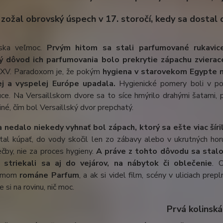
zožal obrovský úspech v 17. storočí, kedy sa dostal 
rska veľmoc.
Prvým hitom sa stali parfumované rukavice,
 dôvod ich parfumovania bolo prekrytie zápachu zvierace
 XV. Paradoxom je, že pokým
hygiena v starovekom Egypte n
ej a vyspelej Európe upadala.
Hygienické pomery boli v por
úce. Na Versaillskom dvore sa to síce hmýrilo drahými šatami,
iné, čím bol Versaillský dvor prepchatý.
a nedalo niekedy vyhnať bol zápach, ktorý sa ešte viac šíri
tal kúpať, do vody skočil len zo zábavy alebo v ukrutných hor
ečby, nie za proces hygieny.
A práve z tohto dôvodu sa stalo
 striekali sa aj do vejárov, na nábytok či oblečenie
. 
námom
románe Parfum
, a ak si videl film, scény v uliciach pre
si na rovinu, nič moc.
Prvá kolinská