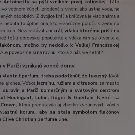
 Antoinetty sa pýši vznikom prvej kolinskej.
Táto
 vo vodnom kúpeli, zriedená s vínom, ako ústna voda, na
ných nádobách. Z dvojice kráľ a kráľovná je viac známa a
ie, nebola to úplne ona, kto Francúzov položil k zemi, no
ych ikon. Nezaostával ani
kráľ, vďaka ktorému prišli na
ež tešili obrovskej popularite a vďaka nim sa otvorila aj
lakónom, možno by nedošlo k Veľkej Francúzskej
 Ale povedzme si na rovinu, ktorá z nás vie šetriť?
v Paríži vznikajú vonné domy
 a vlastniť parfum, treba podotknú
ť, že luxusný.
Kvôli
me aj dnes. Vďaka
jazmínu, ružiam a citrusom
, sa mesto
 surovín a
Paríž
komerčným a svetovým centrom
lad
Houbigant, Lubin, Roger & Guerlain
. Neskôr sa
 Crown,
ktorá predstavila aj zbierku kvetinových vôní s
 vlastnú korunu, aby sa stala symbolom flakónov
na
Clive Christian perfume line.