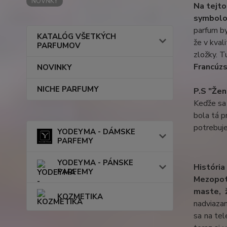
NOVNKY
Na tejto
symbolom
parfum by
KATALÓG VŠETKÝCH
že v kval
PARFUMOV
zložky. T
Francúz
NOVINKY
NICHE PARFUMY
P.S "Žen
Keďže sa 
bola tá p
potrebuj
YODEYMA - DÁMSKE
PARFEMY
YODEYMA - PÁNSKE
Históri
PARFEMY
Mezopot
maste, ž
KOZMETIKA
nadviazan
sa na tel