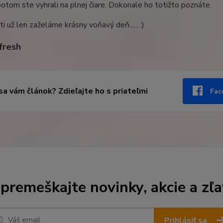
 potom ste vyhrali na plnej čiare. Dokonale ho totižto poznáte.
i už len zaželáme krásny voňavý deň...... :)
efresh
 sa vám článok? Zdieľajte ho s priateľmi
Fac
premeškajte novinky, akcie a zľa
Prihlásiť sa