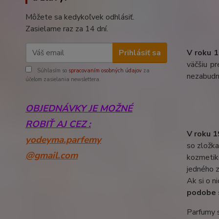
Môžete sa kedykoľvek odhlásiť.
Zasielame raz za 14 dní.
Prihlásiť sa
V roku 
väčšiu pr
Súhlasím so
spracovaním osobných údajov
za
nezabudni
účelom zasielania newslettera.
OBJEDNÁVKY JE MOŽNÉ
ROBIŤ AJ CEZ :
V roku 1
yodeyma.parfemy
so zložka
@gmail.com
kozmetikou
jedného z
Ak si o ni
podobe s
Parfumy s