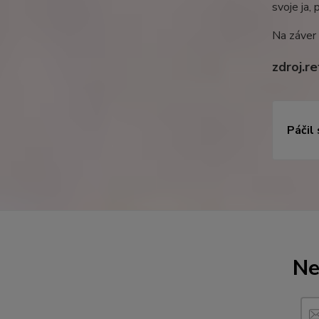
svoje ja,
Na záver t
zdroj.r
Páčil
Ne