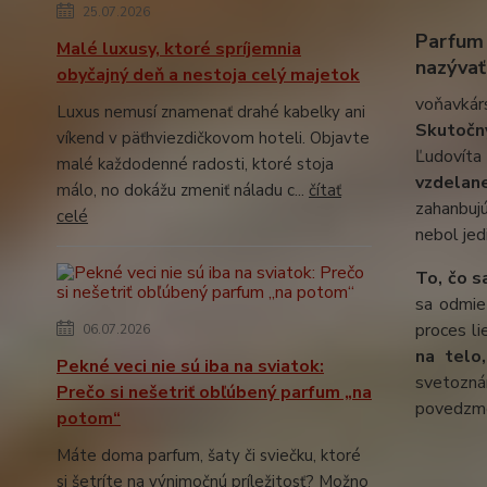
25.07.2026
Parfum 
Malé luxusy, ktoré spríjemnia
nazývať
obyčajný deň a nestoja celý majetok
voňavká
Luxus nemusí znamenať drahé kabelky ani
Skutočný
víkend v päťhviezdičkovom hoteli. Objavte
Ľudovíta
malé každodenné radosti, ktoré stoja
vzdelan
málo, no dokážu zmeniť náladu c...
čítať
zahanbuj
celé
nebol jed
To, čo s
sa odmie
proces li
06.07.2026
na telo,
Pekné veci nie sú iba na sviatok:
svetoz
Prečo si nešetriť obľúbený parfum „na
povedzme 
potom“
Máte doma parfum, šaty či sviečku, ktoré
si šetríte na výnimočnú príležitosť? Možno