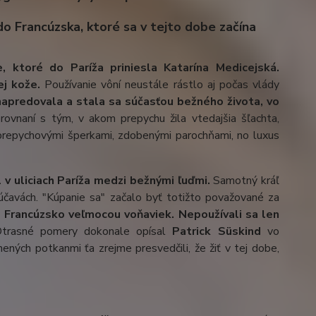
do Francúzska, ktoré sa v tejto dobe začína
 ktoré do Paríža priniesla Katarína Medicejská.
j kože.
Používanie vôní neustále rástlo aj počas vlády
apredovala a stala sa súčasťou bežného života, vo
ovnaní s tým, v akom prepychu žila vtedajšia šľachta,
 prepychovými šperkami, zdobenými parochňami, no luxus
l v uliciach Paríža medzi bežnými ľuďmi.
Samotný kráľ
účavách. "Kúpanie sa" začalo byť totižto považované za
 Francúzsko veľmocou voňaviek. Nepoužívali sa len
Otrasné pomery dokonale opísal
Patrick Süskind
vo
plnených potkanmi ťa zrejme presvedčili, že žiť v tej dobe,