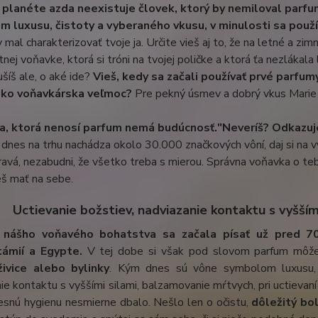
 planéte azda neexistuje človek, ktorý by nemiloval parfu
 luxusu, čistoty a vyberaného vkusu, v minulosti sa použív
 mal charakterizovať tvoje ja. Určite vieš aj to, že na letné a zi
itnej voňavke, ktorá si tróni na tvojej poličke a ktorá ťa nezlákala
ušíš ale, o aké ide?
Vieš, kedy sa začali používať prvé parfumy
sko voňavkárska veľmoc?
Pre pekný úsmev a dobrý vkus Marie
a, ktorá nenosí parfum nemá budúcnosť."
Neveríš? Odkazuj
dnes na trhu nachádza okolo 30.000 značkových vôní, daj si na v
ravá, nezabudni, že všetko treba s mierou. Správna voňavka o tebe 
eš mať na sebe.
Uctievanie božstiev, nadviazanie kontaktu s vyššími 
a nášho voňavého bohatstva sa začala písať už pred 
ámií a Egypte.
V tej dobe si však pod slovom parfum môžem
ivice alebo bylinky
. Kým dnes sú vône symbolom luxusu, č
ie kontaktu s vyššími silami, balzamovanie mŕtvych, pri uctievaní
esnú hygienu nesmierne dbalo. Nešlo len o očistu,
dôležitý bol