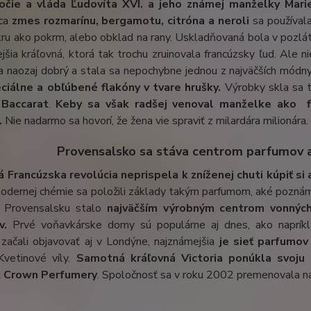
očie a vláda Ľudovíta XVI. a jeho známej manželky Marie
úca
zmes rozmarínu, bergamotu, citróna a neroli
sa používala
ru ako pokrm, alebo obklad na rany. Uskladňovaná bola v pozláte
jšia kráľovná, ktorá tak trochu zruinovala francúzsky ľud. Ale n
a naozaj dobrý a stala sa nepochybne jednou z najväčších módn
ciálne a obľúbené flakóny v tvare hrušky.
Výrobky skla sa ti
 Baccarat
.
Keby sa však radšej venoval manželke ako f
.
Nie nadarmo sa hovorí, že žena vie spraviť z milardára milionára.
Provensalsko sa stáva centrom parfumov a 
á Francúzska revolúcia neprispela k zníženej chuti kúpiť si
modernej chémie sa položili základy takým parfumom, aké pozná
 Provensalsku stalo
najväčším výrobným centrom vonných
v.
Prvé voňavkárske domy sú populárne aj dnes, ako naprík
začali objavovať aj v Londýne, najznámejšia
je sieť parfumov
vetinové víly.
Samotná kráľovná Victoria ponúkla svoju
k Crown Perfumery
. Spoločnosť sa v roku 2002 premenovala 