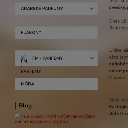
teraz si 
sviečky,
ARABSKÉ PARFUMY
Dnes už n
Ramzesa 
FLAKÓNY
Určite ná
ešte jedn
FM - PARFEMY
nádobách
národ po
O prvých 
MÓDA
Skuto
Vône začí
Blog
Kartágin
dôležito