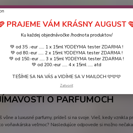
návočke ❤️ od .. 35 .-eur CENA PRODUKTOV si môžte vybrať .. 15ml 
 ZDARMA .. (TIE VŠAK TERBA VPÍSAŤ V SEKCII DODACE ÚDAJE) ! Akc
 a VIDÍME SA V MAILOCH a v Košiciach :) aj OSOBNE. 👋🤚👋 .. 🌹
🩷 PRAJEME VÁM KRÁSNY AUGUST 
LIST PÁNI
KATALÓG
Blog
Ku každej objednávočke /hodnota produktov/
💚 od 35 .-eur ...... 1 x 15ml YODEYMA tester ZDARMA !
Objed
Hľadať
💚 od 80.-eur ...... 2 x 15ml YODEYMA tester ZDARMA !
0944
💚 od 150.-eur ...... 3 x 15ml YODEYMA tester ZDARMA !
💚 od 200.-eur ...... 4 x 15ml ...... atd
TEŠÍME SA NA VÁS a VIDÍME SA V MAILOCH 🩷🩷🩷
Blog
ZAUJÍMAVOSTI O PARFUMOCH
Zatvoriť
2019
JÍMAVOSTI O PARFUMOCH
š vône a luxusné parfumy, prídeš si na svoje. Vieš, kedy vznikla p
ko voňavkárska veľmoc? Nasledujúce odpovede si možno nečaka