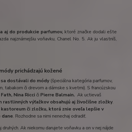
la aj do produkcie parfumov,
ktoré značke dodali ešte
 azda najznámejšiu voňavku, Chanel No. 5. Ak ju vlastníš,
 módy prichádzajú kožené
é sa dostávali do módy
(špeciálna kategória parfumov,
om, tabakom či drevom a dámske s kvetmi). S francúzskou
 Fath, Nina Ricci
či
Pierre Balmain.
Ak uctievaš
 rastlinných výťažkov obsahujú aj živočíšne zložky
.
 kastoreum či zložku, ktorá znie oveľa lepšie v
e dane
. Rozhodne sa nimi nenechaj odradiť.
aj druhých. Ak niekomu darujete voňavku a on v nej nájde