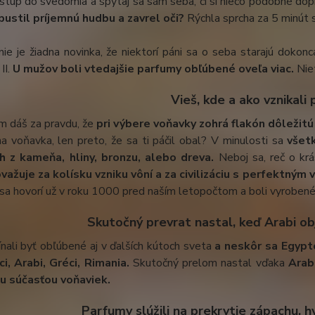
vstúp do svedomia a spýtaj sa sám seba, či si niečo podobné dopr
 pustil príjemnú hudbu a zavrel oči?
Rýchla sprcha za 5 minút s
ie je žiadna novinka, že niektorí páni sa o seba starajú dokon
II.
U mužov boli vtedajšie parfumy obľúbené oveľa viac.
Niet
Vieš, kde a ako vznikali 
m dáš za pravdu, že
pri výbere voňavky zohrá flakón dôležitú
a voňavka, len preto, že sa ti páčil obal? V minulosti sa
všetk
 z kameňa, hliny, bronzu, alebo dreva.
Neboj sa, reč o krá
važuje za kolísku vzniku vôní a za civilizáciu s perfektným
sa hovorí už v roku 1000 pred naším letopočtom a boli vyroben
čný prevrat nastal, keď Arabi objavili
nali byť obľúbené aj v ďalších kútoch sveta
a neskôr sa Egyptom
ci, Arabi, Gréci, Rimania.
Skutočný prelom nastal vďaka
Arabo
u súčasťou voňaviek.
Parfumy slúžili na prekrytie zápachu, h