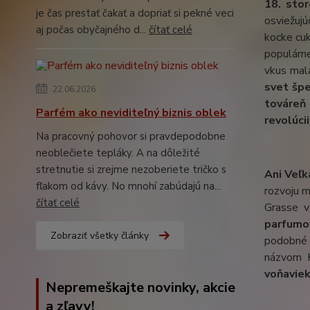
18. stor
je čas prestať čakať a dopriať si pekné veci
osviežuj
aj počas obyčajného d...
čítať celé
kocke cuk
populárne
vkus mal
svet špe
22.06.2026
továreň
Parfém ako neviditeľný biznis oblek
revolúcii
Na pracovný pohovor si pravdepodobne
neoblečiete tepláky. A na dôležité
stretnutie si zrejme nezoberiete tričko s
Ani Veľk
fľakom od kávy. No mnohí zabúdajú na...
rozvoju 
čítať celé
Grasse v
parfumo
Zobraziť všetky články
podobné 
názvom K
voňavie
Nepremeškajte novinky, akcie
a zľavy!