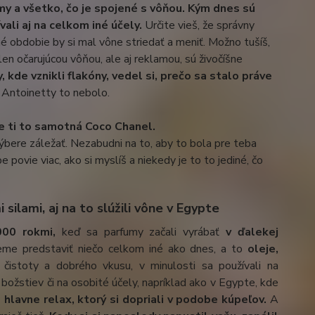
my a všetko, čo je spojené s vôňou. Kým dnes sú
ali aj na celkom iné účely.
Určite vieš, že správny
mné obdobie by si mal vône striedať a meniť. Možno tušíš,
 len očarujúcou vôňou, ale aj reklamou, sú živočíšne
, kde vznikli flakóny, vedel si, prečo sa stalo práve
 Antoinetty to nebolo.
e ti to samotná Coco Chanel.
ýbere záležať. Nezabudni na to, aby to bola pre teba
povie viac, ako si myslíš a niekedy je to to jediné, čo
silami, aj na to slúžili vône v Egypte
7000 rokmi,
keď sa parfumy začali vyrábať
v ďalekej
e predstaviť niečo celkom iné ako dnes, a to
oleje,
istoty a dobrého vkusu, v minulosti sa používali na
 božstiev či na osobité účely, napríklad ako v Egypte, kde
 hlavne relax, ktorý si dopriali v podobe kúpeľov.
A