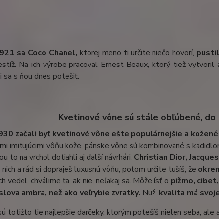
1921 sa Coco Chanel,
ktorej meno ti určite niečo hovorí,
pusti
estíž. Na ich výrobe pracoval Ernest Beaux, ktorý tiež vytvoril
 sa s ňou dnes potešiť.
Kvetinové vône sú stále obľúbené, do
930 začali byť kvetinové vône ešte populárnejšie a kožen
mi imitujúcimi vôňu kože, pánske vône sú kombinované s kadidl
 to na vrchol dotiahli aj ďalší návrhári,
Christian Dior, Jacques
 nich a rád si dopraješ luxusnú vôňu, potom určite tušíš, že
okrem
ch vedel, chválime ťa, ak nie, neľakaj sa. Môže ísť o
pižmo, cibet,
lova ambra, než ako veľrybie zvratky.
Nuž,
kvalita má svoj
ú totižto tie najlepšie darčeky, ktorým potešíš nielen seba, ale 