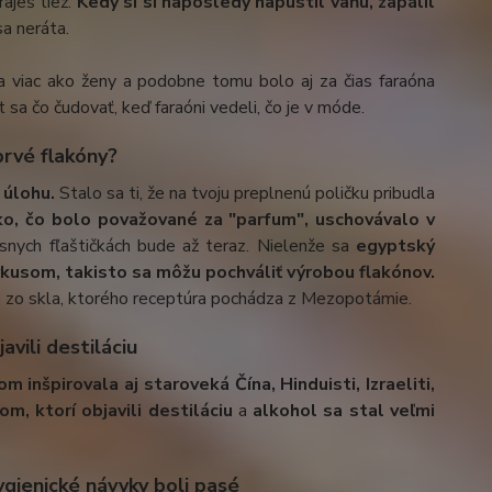
aješ tiež.
Kedy si si naposledy napustil vaňu, zapálil
a neráta.
ca viac ako ženy a podobne tomu bolo aj za čias faraóna
 sa čo čudovať, keď faraóni vedeli, čo je v móde.
prvé flakóny?
 úlohu.
Stalo sa ti, že na tvoju preplnenú poličku pribudla
o, čo bolo považované za "parfum", uschovávalo v
snych fľaštičkách bude až teraz. Nielenže sa
egyptský
 vkusom, takisto sa môžu pochváliť výrobou flakónov.
é zo skla, ktorého receptúra pochádza z Mezopotámie.
 destiláciu
 inšpirovala aj staroveká Čína, Hinduisti, Izraeliti,
m, ktorí objavili destiláciu
a
alkohol sa stal veľmi
ygienické návyky boli pasé