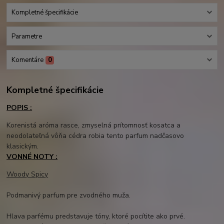
Kompletné špecifikácie
Parametre
Komentáre
0
Kompletné špecifikácie
POPIS :
Korenistá aróma rasce, zmyselná prítomnosť kosatca a
neodolateľná vôňa cédra robia tento parfum nadčasovo
klasickým.
VONNÉ NOTY :
Woody Spicy
Podmanivý parfum pre zvodného muža.
Hlava parfému predstavuje tóny, ktoré pocítite ako prvé.