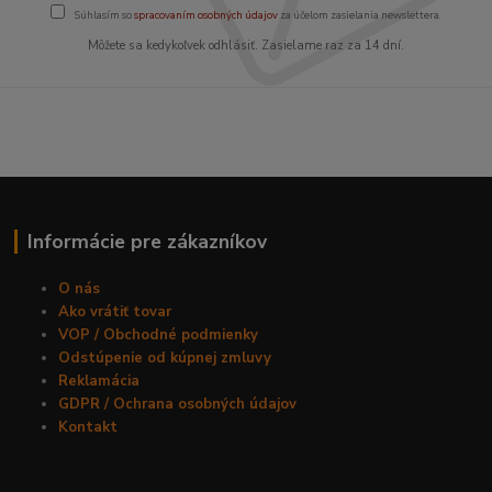
Súhlasím so
spracovaním osobných údajov
za účelom zasielania newslettera.
Môžete sa kedykoľvek odhlásiť. Zasielame raz za 14 dní.
Informácie pre zákazníkov
O nás
Ako vrátiť tovar
VOP / Obchodné podmienky
Odstúpenie od kúpnej zmluvy
Reklamácia
GDPR / Ochrana osobných údajov
Kontakt