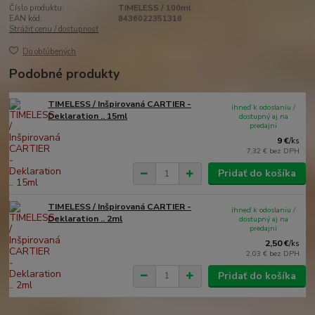
Číslo produktu:
TIMELESS / 100ml
EAN kód:
8436022351318
Strážiť cenu / dostupnosť
Do obľúbených
Podobné produkty
TIMELESS / Inšpirovaná CARTIER -
ihneď k odoslaniu /
Deklaration .. 15ml
dostupný aj na
predajni
9 €
/
ks
7,32 €
bez DPH
Pridať do košíka
TIMELESS / Inšpirovaná CARTIER -
ihneď k odoslaniu /
Deklaration .. 2ml
dostupný aj na
predajni
2,50 €
/
ks
2,03 €
bez DPH
Pridať do košíka