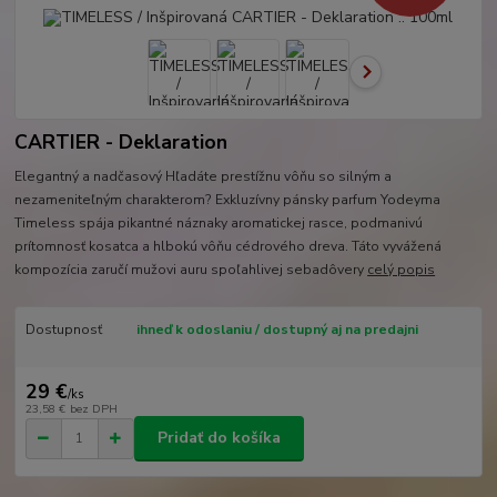
CARTIER - Deklaration
Elegantný a nadčasový Hľadáte prestížnu vôňu so silným a
nezameniteľným charakterom? Exkluzívny pánsky parfum Yodeyma
Timeless spája pikantné náznaky aromatickej rasce, podmanivú
prítomnosť kosatca a hlbokú vôňu cédrového dreva. Táto vyvážená
kompozícia zaručí mužovi auru spoľahlivej sebadôvery
celý popis
Dostupnosť
ihneď k odoslaniu / dostupný aj na predajni
29 €
/
ks
23,58 €
bez DPH
Pridať do košíka