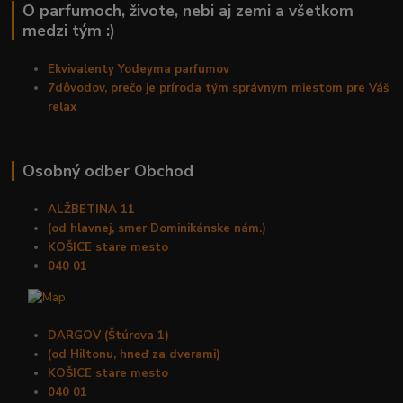
O parfumoch, živote, nebi aj zemi a všetkom
medzi tým :)
Ekvivalenty Yodeyma parfumov
7dôvodov, prečo je príroda tým správnym miestom pre Váš
relax
Osobný odber Obchod
ALŽBETINA 11
(od hlavnej, smer Dominikánske nám.)
KOŠICE stare mesto
040 01
DARGOV (Štúrova 1)
(od Hiltonu, hneď za dverami)
KOŠICE stare mesto
040 01