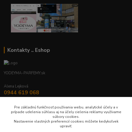
Kontakty .. Eshop
YODEYMA-PARFEMY.sk
Alena Lejková
0944 619 068
Nonstop
Pre základnú funkčnosť používania webu, analytické účely a v
yodeyma.parfemy@gmail.com
prípade udelenia súhlasu aj na účely cielenia reklamy využívame
súbory cookies.
Nastavenie vlastných preferencií cookies môžete kedykoľvek
upraviť.