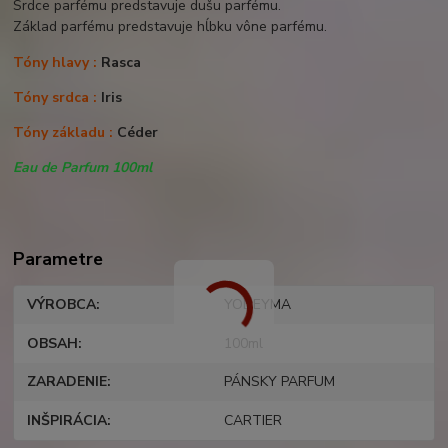
Srdce parfému predstavuje dušu parfému.
Základ parfému predstavuje hĺbku vône parfému.
Tóny hlavy :
Rasca
Tóny srdca :
Iris
Tóny základu :
Céder
Eau de Parfum 100ml
Parametre
VÝROBCA
YODEYMA
OBSAH
100ml
ZARADENIE
PÁNSKY PARFUM
INŠPIRÁCIA
CARTIER