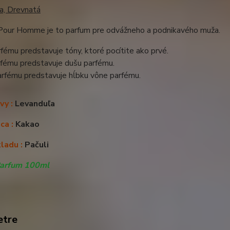
a, Drevnatá
Pour Homme je to parfum pre odvážneho a podnikavého muža.
fému predstavuje tóny, ktoré pocítite ako prvé.
rfému predstavuje dušu parfému.
arfému predstavuje hĺbku vône parfému.
vy :
Levanduľa
ca :
Kakao
ladu :
Pačuli
Parfum 100ml
etre