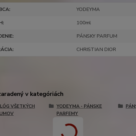
BCA
YODEYMA
H
100ml
DENIE
PÁNSKY PARFUM
RÁCIA
CHRISTIAN DIOR
zaradený v kategóriách
LÓG VŠETKÝCH
YODEYMA - PÁNSKE
PÁN
FUMOV
PARFEMY