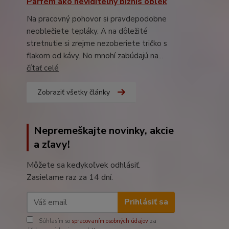
Parfém ako neviditeľný biznis oblek
Na pracovný pohovor si pravdepodobne
neoblečiete tepláky. A na dôležité
stretnutie si zrejme nezoberiete tričko s
fľakom od kávy. No mnohí zabúdajú na...
čítať celé
Zobraziť všetky články
Nepremeškajte novinky, akcie
a zľavy!
Môžete sa kedykoľvek odhlásiť.
Zasielame raz za 14 dní.
Prihlásiť sa
Súhlasím so
spracovaním osobných údajov
za