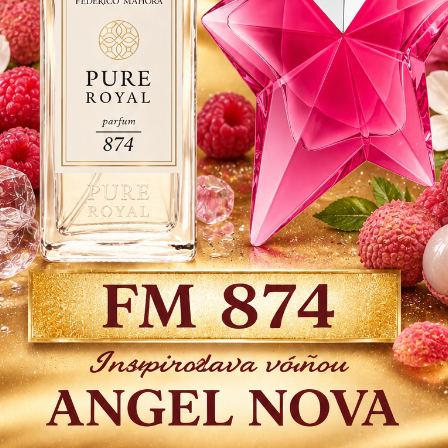
Homme 
hĺbku 
kompozí
Dos
29
23,
Číslo
produkt
Strážiť
Do 
é produkty