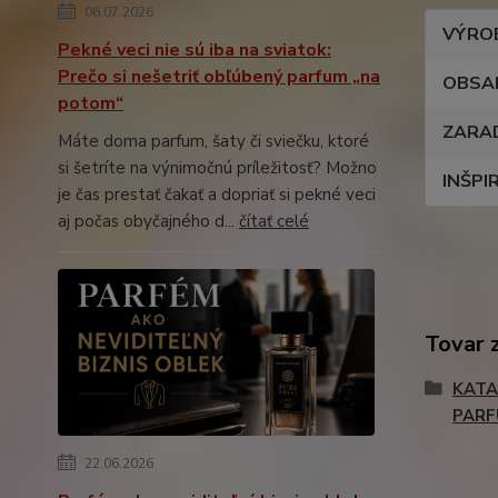
06.07.2026
VÝRO
Pekné veci nie sú iba na sviatok:
Prečo si nešetriť obľúbený parfum „na
OBSA
potom“
ZARA
Máte doma parfum, šaty či sviečku, ktoré
si šetríte na výnimočnú príležitosť? Možno
INŠPI
je čas prestať čakať a dopriať si pekné veci
aj počas obyčajného d...
čítať celé
Tovar 
KATA
PAR
22.06.2026