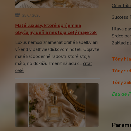
Orientáln
25.07.2026
Success 
Malé luxusy, ktoré spríjemnia
Hlava par
obyčajný deň a nestoja celý majetok
Srdce pa
Luxus nemusí znamenať drahé kabelky ani
Základ p
víkend v päťhviezdičkovom hoteli. Objavte
malé každodenné radosti, ktoré stoja
Tóny hla
málo, no dokážu zmeniť náladu c...
čítať
celé
Tóny srd
Tóny zák
Eau de 
Param