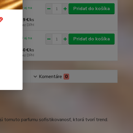
iu / dostupný aj na
Pridať do košíka
edajni

9 €
/
ks
7,32 €
bez DPH
iu / dostupný aj na
Pridať do košíka
edajni
2,50 €
/
ks
2,03 €
bez DPH
Komentáre
0
 tomuto parfumu sofistikovanosť, ktorá tvorí trend.