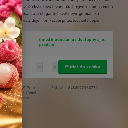
kombinuje sviežu bylinkovú levanduľu, hrejivé kakao a zemitú
pačuli či kosatca. Táto elegantná kvetinovo-gurmánska
cia zaručí trvalý dojem pri každej príležitost
celý popis
tupnosť
ihneď k odoslaniu / dostupný aj na
predajni
 €
/
ks
Pridať do košíka
58 €
bez DPH
SUCCESS Pour
EAN kód:
8436022366770
u:
HOMME / 100ml
 cenu / dostupnosť
obľúbených