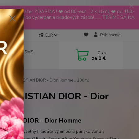
YODEYMA tester ZDARMA ! ❤️ od 80.-eur .. 2 x 15ml, ❤️ od 150.-
ia platí do vyčerpania skladových zásob! ...... TEŠÍME SA NA
🌹🌹
Prihlásenie
EUR
návky aj cez SMS
0
ks
za
0 €
 619 068
rovaná CHRISTIAN DIOR - Dior Homme .. 100ml
 CHRISTIAN DIOR - Dior
ISTIAN DIOR - Dior Homme
ikovaný a zmyselný Hľadáte výnimočnú pánsku vôňu s
niteľnou stopou? Exkluzívna parfum Yodeyma Success Pour