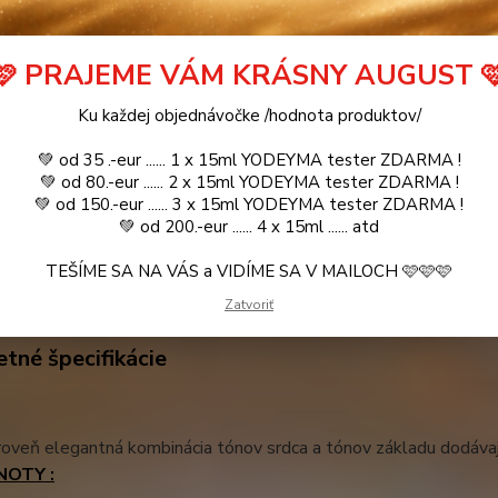
SUCCESS Pour HOMME / Inšpirovaná
ihneď k odoslan
CHRISTIAN DIOR - Dior Homme .. 15ml
pr
🩷 PRAJEME VÁM KRÁSNY AUGUST 
Ku každej objednávočke /hodnota produktov/
SUCCESS Pour HOMME / Inšpirovaná
ihneď k odoslan
CHRISTIAN DIOR - Dior Homme .. 2ml
💚 od 35 .-eur ...... 1 x 15ml YODEYMA tester ZDARMA !
pr
💚 od 80.-eur ...... 2 x 15ml YODEYMA tester ZDARMA !
💚 od 150.-eur ...... 3 x 15ml YODEYMA tester ZDARMA !
💚 od 200.-eur ...... 4 x 15ml ...... atd
TEŠÍME SA NA VÁS a VIDÍME SA V MAILOCH 🩷🩷🩷
etné špecifikácie
Parametre
Zatvoriť
tné špecifikácie
roveň elegantná kombinácia tónov srdca a tónov základu dodávajú
NOTY :