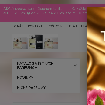
.
AKCIA (zobrazí sa v nákupnom košíku) ! ...... Ku každej objed
eur .. 3 x 15ml ❤️ od 200.-eur 4 x 15ml atd. YODEYMA tester
VÁS
O NÁS
KONTAKT
POŠTOVNÉ
PLAYLIST DÁMY
PLAY
Úvod
KATALÓG VŠETKÝCH
PARFUMOV
SUCC
NOVINKY
Homm
NICHE PARFUMY