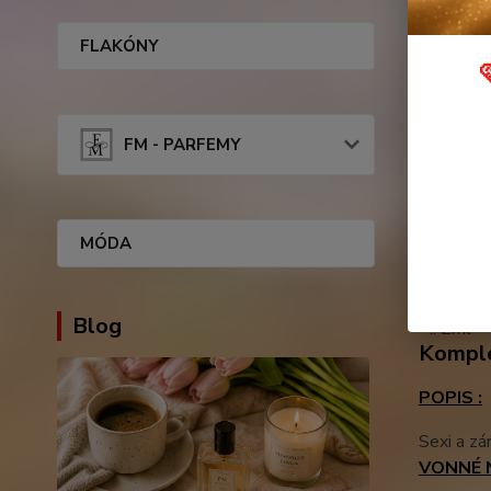
FLAKÓNY
FM - PARFEMY
MÓDA
Kompl
Blog
Komple
POPIS :
Sexi a zá
VONNÉ 