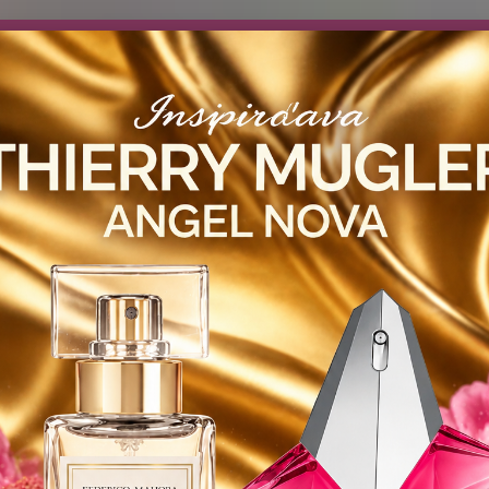
návočke ❤️ od .. 35 .-eur CENA PRODUKTOV si môžte vybrať .. 15ml 
 ZDARMA .. (TIE VŠAK TERBA VPÍSAŤ V SEKCII DODACE ÚDAJE) ! Akc
 a VIDÍME SA V MAILOCH a v Košiciach :) aj OSOBNE. 👋🤚👋 .. 🌹
LIST PÁNI
KATALÓG
Blog
Objed
Hľadať
0944
YODEYMA - PÁNSKE PARFEMY
100ml
SUCCESS Pour HOMME / Inšpi
ESS Pour HOMME / Inšpirovaná
e .. 100ml
29,75 €
CHR
- 3 %
Sofist
nezame