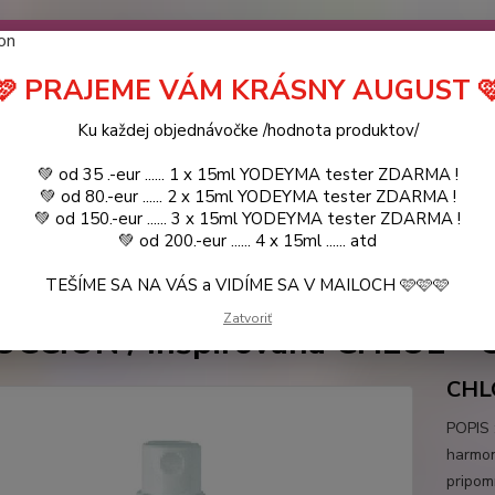
návočke ❤️ od .. 35 .-eur CENA PRODUKTOV si môžte vybrať .. 15ml 
 ZDARMA .. (TIE VŠAK TERBA VPÍSAŤ V SEKCII DODACE ÚDAJE) ! Akc
 a VIDÍME SA V MAILOCH a v Košiciach :) aj OSOBNE. 👋🤚👋 .. 🌹
🩷 PRAJEME VÁM KRÁSNY AUGUST 
LIST PÁNI
KATALÓG
Blog
Ku každej objednávočke /hodnota produktov/
💚 od 35 .-eur ...... 1 x 15ml YODEYMA tester ZDARMA !
Objed
Hľadať
💚 od 80.-eur ...... 2 x 15ml YODEYMA tester ZDARMA !
0944
💚 od 150.-eur ...... 3 x 15ml YODEYMA tester ZDARMA !
💚 od 200.-eur ...... 4 x 15ml ...... atd
TEŠÍME SA NA VÁS a VIDÍME SA V MAILOCH 🩷🩷🩷
YODEYMA - DÁMSKE PARFEMY
VZORKY VôNÍ
SEDUCCIÓN / Inšpirov
Zatvoriť
CCIÓN / Inšpirovaná CHLOE - Ch
CHLO
POPIS 
harmon
pripom