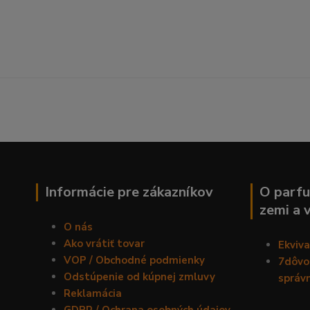
Informácie pre zákazníkov
O parfu
zemi a 
O nás
Ako vrátiť tovar
Ekviv
VOP / Obchodné podmienky
7dôvod
Odstúpenie od kúpnej zmluvy
správ
Reklamácia
GDPR / Ochrana osobných údajov