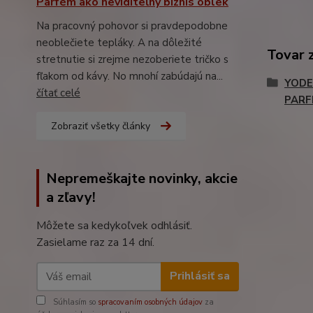
Parfém ako neviditeľný biznis oblek
Na pracovný pohovor si pravdepodobne
neoblečiete tepláky. A na dôležité
Tovar 
stretnutie si zrejme nezoberiete tričko s
fľakom od kávy. No mnohí zabúdajú na...
YODE
čítať celé
PARF
Zobraziť všetky články
Nepremeškajte novinky, akcie
a zľavy!
Môžete sa kedykoľvek odhlásiť.
Zasielame raz za 14 dní.
Prihlásiť sa
Súhlasím so
spracovaním osobných údajov
za