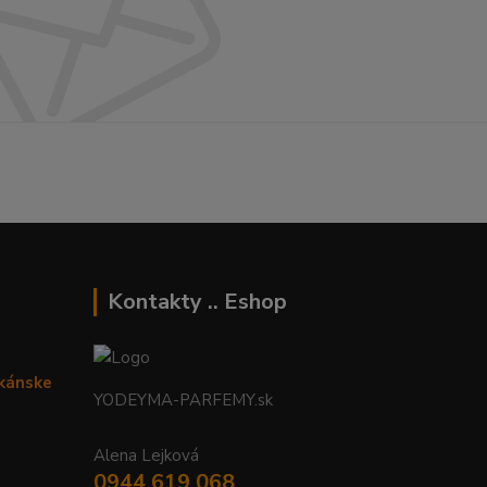
Kontakty .. Eshop
ikánske
YODEYMA-PARFEMY.sk
Alena Lejková
0944 619 068