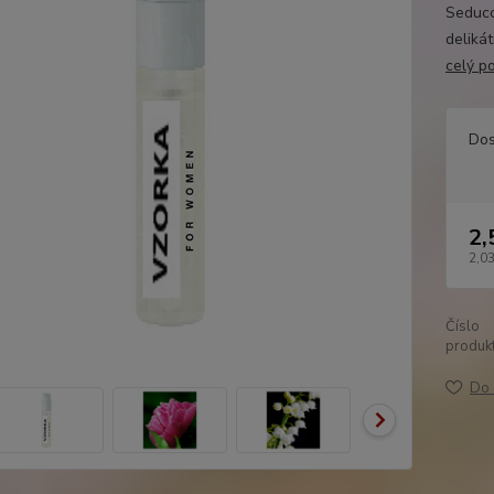
Seducc
delikát
celý p
Dos
2,
2,03
Číslo
produkt
Do 