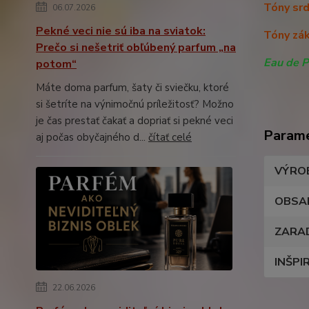
Tóny srd
06.07.2026
Pekné veci nie sú iba na sviatok:
Tóny zák
Prečo si nešetriť obľúbený parfum „na
Eau de P
potom“
Máte doma parfum, šaty či sviečku, ktoré
si šetríte na výnimočnú príležitosť? Možno
je čas prestať čakať a dopriať si pekné veci
Param
aj počas obyčajného d...
čítať celé
VÝRO
OBSA
ZARA
INŠPI
22.06.2026