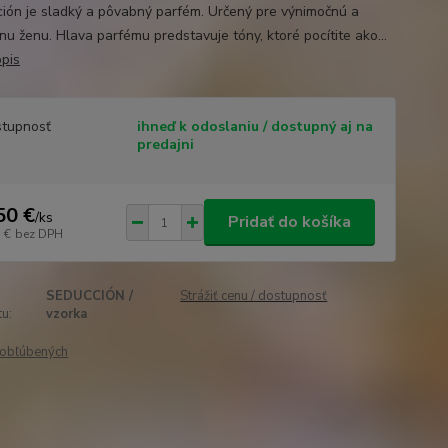
ión je sladký a pôvabný parfém. Určený pre výnimočnú a
nu ženu. Hlava parfému predstavuje tóny, ktoré pocítite ako...
opis
tupnosť
ihneď k odoslaniu / dostupný aj na
predajni
50 €
/
ks
Pridať do košíka
 €
bez DPH
SEDUCCIÓN /
Strážiť cenu / dostupnosť
u:
vzorka
obľúbených