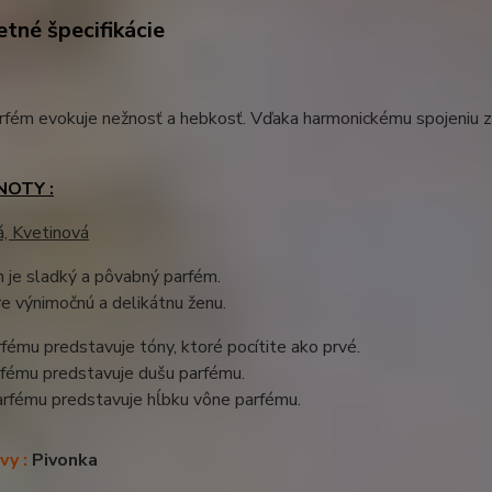
tné špecifikácie
fém evokuje nežnosť a hebkosť. Vďaka harmonickému spojeniu za
NOTY :
á, Kvetinová
 je sladký a pôvabný parfém.
e výnimočnú a delikátnu ženu.
fému predstavuje tóny, ktoré pocítite ako prvé.
rfému predstavuje dušu parfému.
arfému predstavuje hĺbku vône parfému.
vy :
Pivonka