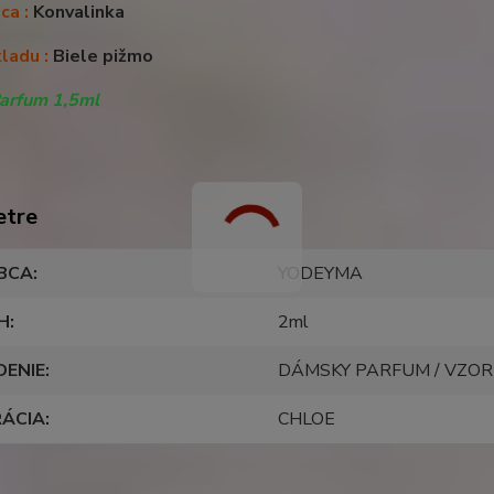
ca :
Konvalinka
ladu :
Biele pižmo
arfum 1,5ml
etre
BCA
YODEYMA
H
2ml
DENIE
DÁMSKY PARFUM / VZO
RÁCIA
CHLOE