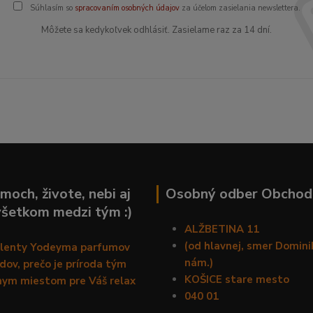
Súhlasím so
spracovaním osobných údajov
za účelom zasielania newslettera.
Môžete sa kedykoľvek odhlásiť. Zasielame raz za 14 dní.
moch, živote, nebi aj
Osobný odber Obchod
všetkom medzi tým :)
ALŽBETINA 11
(od hlavnej, smer Domin
alenty Yodeyma parfumov
nám.)
ov, prečo je príroda tým
KOŠICE stare mesto
nym miestom pre Váš relax
040 01