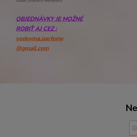
účelom zasielania newslettera.
OBJEDNÁVKY JE MOŽNÉ
ROBIŤ AJ CEZ :
yodeyma.parfemy
@gmail.com
Ne