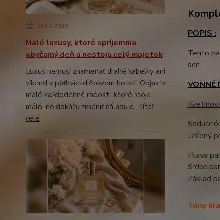
Komple
25.07.2026
POPIS :
Malé luxusy, ktoré spríjemnia
Tento par
obyčajný deň a nestoja celý majetok
sen.
Luxus nemusí znamenať drahé kabelky ani
víkend v päťhviezdičkovom hoteli. Objavte
VONNÉ 
malé každodenné radosti, ktoré stoja
Kvetinov
málo, no dokážu zmeniť náladu c...
čítať
celé
Seducción
Určený pr
Hlava par
Srdce pa
Základ p
Tóny hla