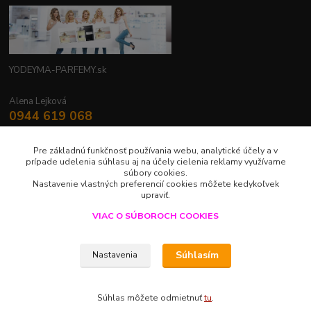
YODEYMA-PARFEMY.sk
Alena Lejková
0944 619 068
Nonstop
Pre základnú funkčnosť používania webu, analytické účely a v
yodeyma.parfemy@gmail.com
prípade udelenia súhlasu aj na účely cielenia reklamy využívame
súbory cookies.
Nastavenie vlastných preferencií cookies môžete kedykoľvek
upraviť.
VIAC O SÚBOROCH COOKIES
Upravit sběr cookies.
Súhlasím
Nastavenia
LUXUS V JEDNEJ KVAPKE
Súhlas môžete odmietnuť
tu
.
Vytvorené na
Eshop-rychlo.sk