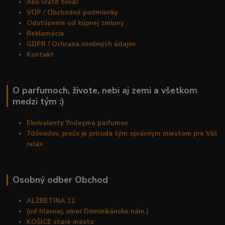
Ako vrátiť tovar
VOP / Obchodné podmienky
Odstúpenie od kúpnej zmluvy
Reklamácia
GDPR / Ochrana osobných údajov
Kontakt
O parfumoch, živote, nebi aj zemi a všetkom
medzi tým :)
Ekvivalenty Yodeyma parfumov
7dôvodov, prečo je príroda tým správnym miestom pre Váš
relax
Osobný odber Obchod
ALŽBETINA 11
(od hlavnej, smer Dominikánske nám.)
KOŠICE stare mesto