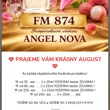
ZAUJIMAVOSTI
O PARFUMOCH
POZNAJ SÁM SEBA
MODA
NOVNKY
Úvod
Blog
POZNAJ SÁM SEBA ...... BÝK ( 21.04 - 21.05 )
20
.
04
.
2021
POZNAJ SÁM SEBA ...... BÝK (
21.04 - 21.05 )
🩷 PRAJEME VÁM KRÁSNY AUGUST
🩷
Ku každej objednávočke /hodnota produktov/
💚 od 35 .-eur ...... 1 x 15ml YODEYMA tester ZDARMA !
💚 od 80.-eur ...... 2 x 15ml YODEYMA tester ZDARMA !
💚 od 150.-eur ...... 3 x 15ml YODEYMA tester ZDARMA !
💚 od 200.-eur ...... 4 x 15ml ...... atd
TEŠÍME SA NA VÁS a VIDÍME SA V MAILOCH 🩷🩷🩷
Zatvoriť