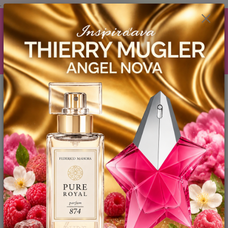
.
AKCIA (zobrazí sa v nákupnom košíku) ! ...... Ku každej objednávočke ❤️
od .. 35 .-eur CENA PRODUKTOV si môžte vybrať .. 15ml YODEYMA
tester ZDARMA ! ❤️ od 80.-eur .. 2 x 15ml, ❤️ od 150.-eur .. 3 x 15ml ❤️
od 200.-eur 4 x 15ml atd. YODEYMA tester ZDARMA .. (TIE VŠAK
TERBA VPÍSAŤ V SEKCII DODACE ÚDAJE) ! Akcia platí do vyčerpania
skladových zásob! ...... TEŠÍME SA NA VÁS a VIDÍME SA V MAILOCH a v
Košiciach :) aj OSOBNE. 👋🤚👋 .. 🌹🌹🌹
0
ks
EUR
0944 619 068
za
0 €
Menu
Hľadať
Kategórie blogu
Štítky blogu